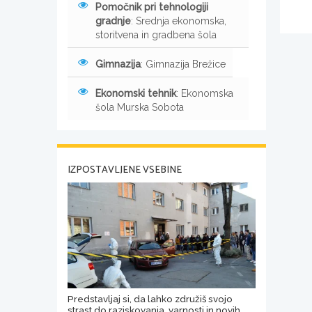
Pomočnik pri tehnologiji
gradnje
: Srednja ekonomska,
storitvena in gradbena šola
Gimnazija
: Gimnazija Brežice
Ekonomski tehnik
: Ekonomska
šola Murska Sobota
IZPOSTAVLJENE VSEBINE
Predstavljaj si, da lahko združiš svojo
strast do raziskovanja, varnosti in novih