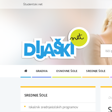
Študentski.net
GRADIVA
OSNOVNE ŠOLE
SREDNJE ŠOLE
SREDNJE ŠOLE
D
Iskalnik srednješolskih programov