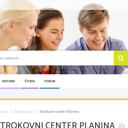
MATURA
ŠTUDIJ
FORUM
omov
Srednje šole
Strokovni center Planina
STROKOVNI CENTER PLANINA