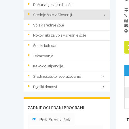
Računanje vpisnih točk
Srednje šole v Sloveniji
Vpis v srednje šole
Rokovniki za vpis v srednje šole
Šolski koledar
Tekmovanja
Kako do štipendije
Srednješolsko izobraževanje
Dijaški domovi
ZADNJE OGLEDANI PROGRAMI
L
Pek
: Srednja šola