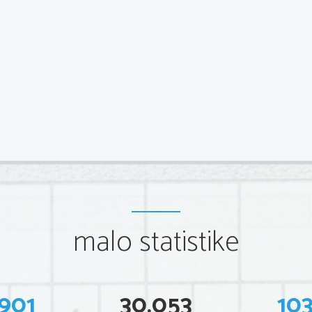
malo statistike
901
30.053
10