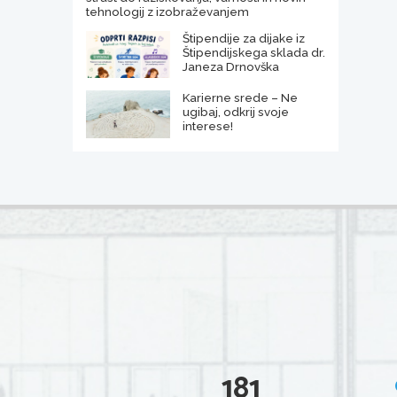
tehnologij z izobraževanjem
Štipendije za dijake iz
Štipendijskega sklada dr.
Janeza Drnovška
Karierne srede – Ne
ugibaj, odkrij svoje
interese!
181