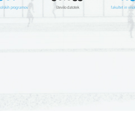
šolskih programov
število datotek
fakultet in viso