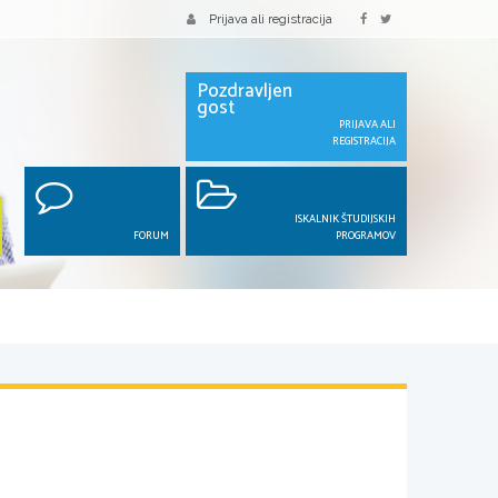
Prijava ali registracija
Pozdravljen
gost
PRIJAVA ALI
REGISTRACIJA
ISKALNIK ŠTUDIJSKIH
FORUM
PROGRAMOV