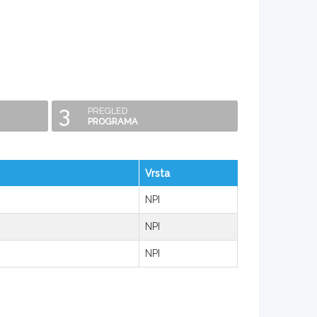
3
PREGLED
PROGRAMA
Vrsta
NPI
NPI
NPI