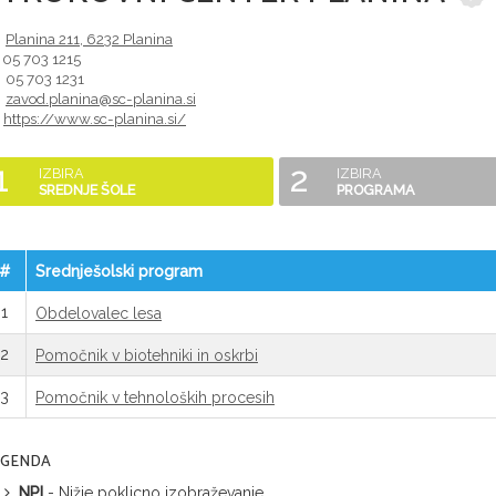
Planina 211
,
6232
Planina
05 703 1215
05 703 1231
zavod.planina@sc-planina.si
https://www.sc-planina.si/
1
2
IZBIRA
IZBIRA
SREDNJE ŠOLE
PROGRAMA
#
Srednješolski program
1
Obdelovalec lesa
2
Pomočnik v biotehniki in oskrbi
3
Pomočnik v tehnoloških procesih
EGENDA
NPI
- Nižje poklicno izobraževanje