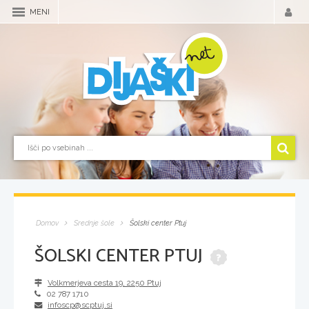
MENI
Domov
Srednje šole
Šolski center Ptuj
ŠOLSKI CENTER PTUJ
Volkmerjeva cesta 19
,
2250
Ptuj
02 787 1710
infoscp@scptuj.si