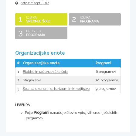
https://scptuj.si/
1
2
IZBIRA
IZBIRA
SREDNJE ŠOLE
PROGRAMA
3
PREGLED
PROGRAMA
Organizacijske enote
#
Organizacijska enota
Programi
1
6 programov
Elektro in računalniška šola
2
10 programov
Strojna šola
3
9 programov
Šola za ekonomijo, turizem in kmetijstvo
LEGENDA
Polje
Programi
označuje število vpisljivih srednješolskih
programov.