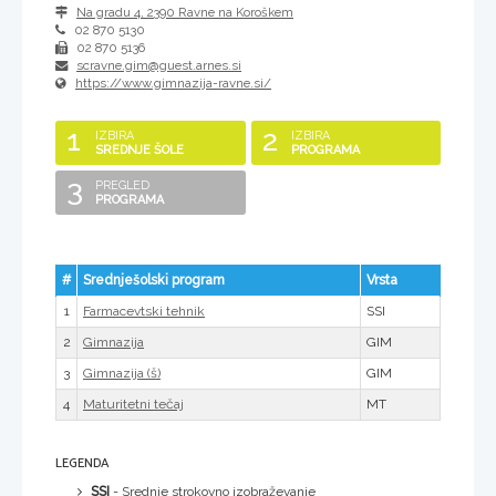
Na gradu 4
,
2390
Ravne na Koroškem
02 870 5130
02 870 5136
scravne.gim@guest.arnes.si
https://www.gimnazija-ravne.si/
1
2
IZBIRA
IZBIRA
SREDNJE ŠOLE
PROGRAMA
3
PREGLED
PROGRAMA
#
Srednješolski program
Vrsta
1
SSI
Farmacevtski tehnik
2
GIM
Gimnazija
3
GIM
Gimnazija (š)
4
MT
Maturitetni tečaj
LEGENDA
SSI
- Srednje strokovno izobraževanje