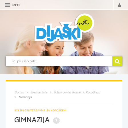
MENI
Domov
Srednje šole
Šolski center Ravne na Koroškem
Gimnazija
ŠOLSKI CENTER RAVNE NA KOROŠKEM
GIMNAZIJA