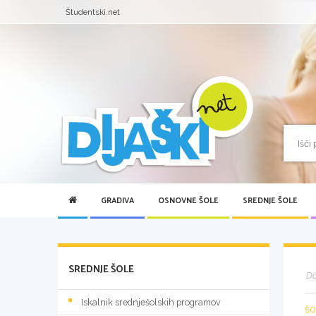
Študentski.net
GRADIVA
OSNOVNE ŠOLE
SREDNJE ŠOLE
SREDNJE ŠOLE
D
Iskalnik srednješolskih programov
ŠO