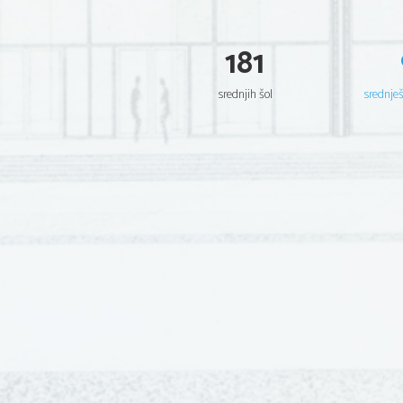
181
srednjih šol
srednje