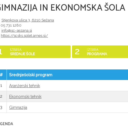
GIMNAZIJA IN EKONOMSKA ŠOLA
Stjenkova ulica 3
,
6210
Sežana
05 731 1280
info@sc-sezana.si
https://scsks.splet.arnes.si/
1
2
IZBIRA
IZBIRA
SREDNJE ŠOLE
PROGRAMA
#
Srednješolski program
1
Aranžerski tehnik
2
Ekonomski tehnik
3
Gimnazija
EGENDA