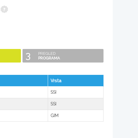
3
PREGLED
PROGRAMA
Vrsta
SSI
SSI
GIM