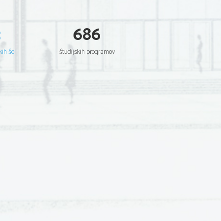
3
686
kih šol
študijskih programov