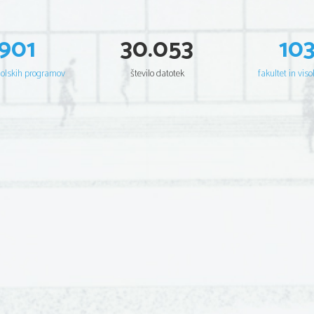
901
30.053
10
šolskih programov
število datotek
fakultet in viso