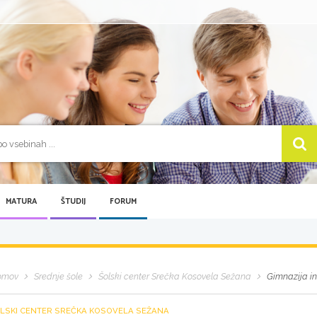
MATURA
ŠTUDIJ
FORUM
omov
Srednje šole
Šolski center Srečka Kosovela Sežana
Gimnazija i
LSKI CENTER SREČKA KOSOVELA SEŽANA