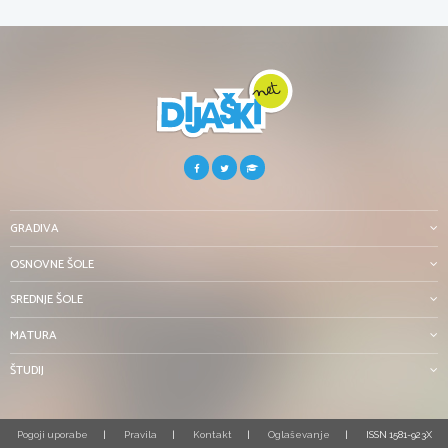
GRADIVA
OSNOVNE ŠOLE
SREDNJE ŠOLE
MATURA
ŠTUDIJ
Pogoji uporabe
Pravila
Kontakt
Oglaševanje
ISSN 1581-923X