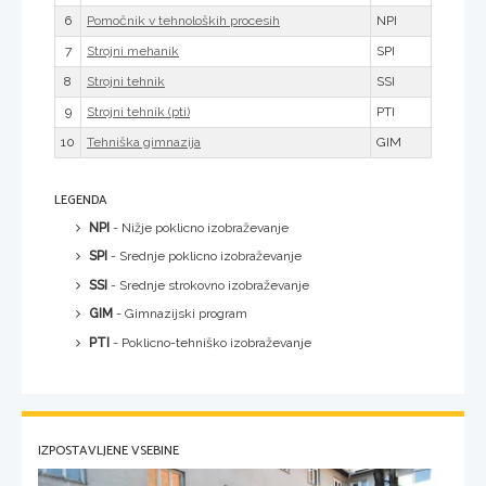
6
NPI
Pomočnik v tehnoloških procesih
7
SPI
Strojni mehanik
8
SSI
Strojni tehnik
9
PTI
Strojni tehnik (pti)
10
GIM
Tehniška gimnazija
LEGENDA
NPI
- Nižje poklicno izobraževanje
SPI
- Srednje poklicno izobraževanje
SSI
- Srednje strokovno izobraževanje
GIM
- Gimnazijski program
PTI
- Poklicno-tehniško izobraževanje
IZPOSTAVLJENE VSEBINE