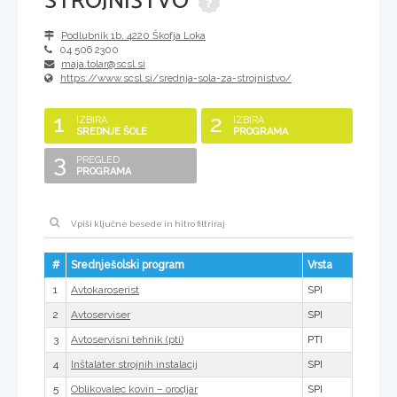
STROJNIŠTVO
Podlubnik 1b
,
4220
Škofja Loka
04 506 2300
maja.tolar@scsl.si
https://www.scsl.si/srednja-sola-za-strojnistvo/
1
2
IZBIRA
IZBIRA
SREDNJE ŠOLE
PROGRAMA
3
PREGLED
PROGRAMA
#
Srednješolski program
Vrsta
1
SPI
Avtokaroserist
2
SPI
Avtoserviser
3
PTI
Avtoservisni tehnik (pti)
4
SPI
Inštalater strojnih instalacij
5
SPI
Oblikovalec kovin – orodjar