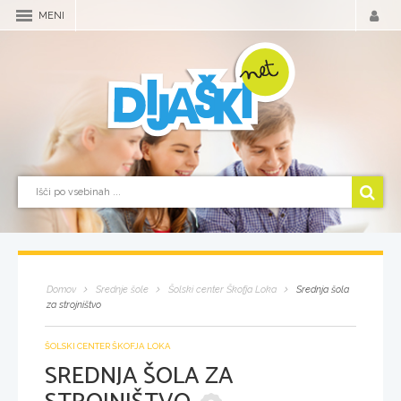
MENI
Domov
Srednje šole
Šolski center Škofja Loka
Srednja šola
za strojništvo
ŠOLSKI CENTER ŠKOFJA LOKA
SREDNJA ŠOLA ZA