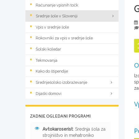
Računanje vpisnih točk
Srednje šole v Sloveniji
Vpis v srednje šole
Rokovniki za vpis v srednje šole
Šolski koledar
Tekmovanja
O
Kako do štipendije
Iz
sp
Srednješolsko izobraževanje
za
Dijaški domovi
V
ZADNJE OGLEDANI PROGRAMI
P
Avtokaroserist
: Srednja šola za
strojništvo in mehatroniko