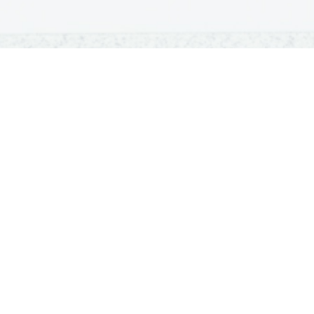
OSNOVNE ŠOLE
SREDNJE ŠOLE
M
Seznam osnovnih šol
Iskalnik SŠ programov
Sp
Osnovnošolski koledar
Srednje šole po regijah
Ma
Nacionalno preverjanje znanja
Vpis v srednje šole
Po
Tretji predmet NPZ
Srednješolski koledar
Vp
Dijaški domovi
ISSN 1581-923X