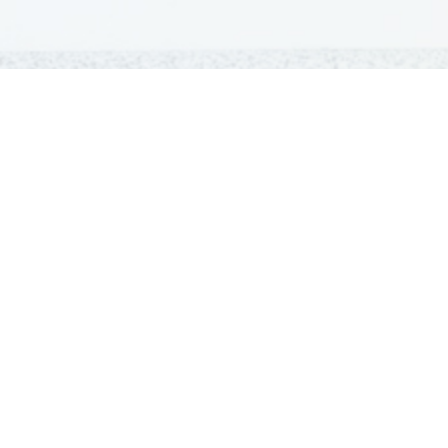
GRADIVA
Šolska gradiva
Pošlji datoteke
Seznam donatorjev
Najbolje ocenjena
Največkrat prenešena
Pogoji uporabe
Pravila
Kontakt
Oglaševanje