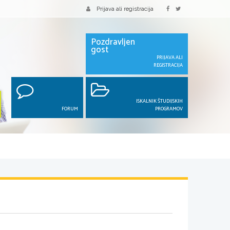
Prijava ali registracija
Pozdravljen
gost
PRIJAVA ALI
REGISTRACIJA
ISKALNIK ŠTUDIJSKIH
FORUM
PROGRAMOV