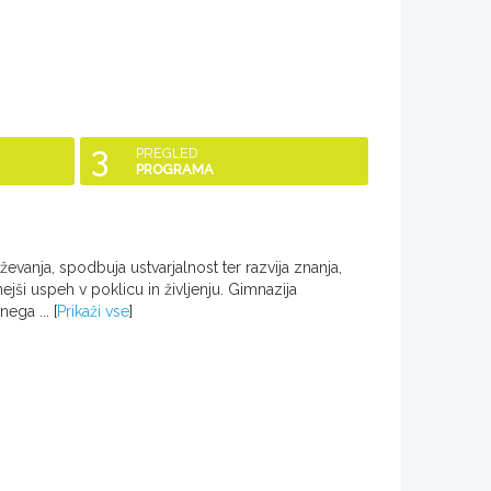
3
PREGLED
PROGRAMA
evanja, spodbuja ustvarjalnost ter razvija znanja,
jši uspeh v poklicu in življenju. Gimnazija
nega ...
[
Prikaži vse
]