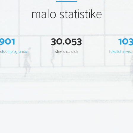
malo statistike
901
30.053
10
šolskih programov
število datotek
fakultet in viso