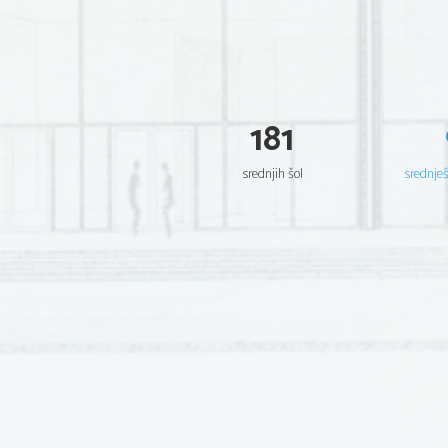
181
srednjih šol
srednje