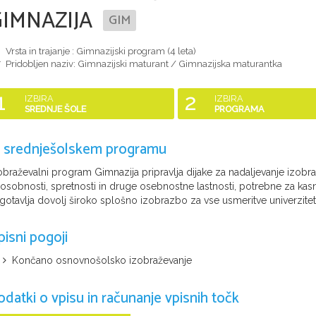
GIMNAZIJA
GIM
Vrsta in trajanje : Gimnazijski program (
4 leta
)
Pridobljen naziv:
Gimnazijski maturant / Gimnazijska maturantka
1
2
IZBIRA
IZBIRA
SREDNJE ŠOLE
PROGRAMA
 srednješolskem programu
obraževalni program Gimnazija pripravlja dijake za nadaljevanje izobraž
osobnosti, spretnosti in druge osebnostne lastnosti, potrebne za kasne
gotavlja dovolj široko splošno izobrazbo za vse usmeritve univerzitet
pisni pogoji
Končano osnovnošolsko izobraževanje
odatki o vpisu in računanje vpisnih točk