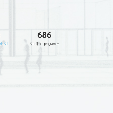
3
686
kih šol
študijskih programov