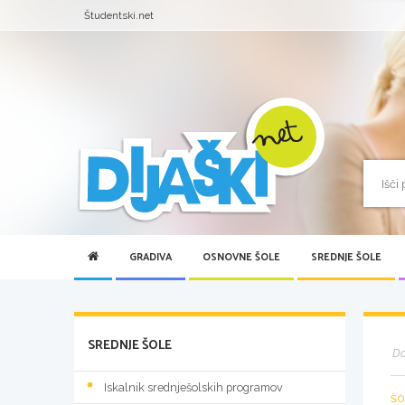
Študentski.net
GRADIVA
OSNOVNE ŠOLE
SREDNJE ŠOLE
SREDNJE ŠOLE
D
Iskalnik srednješolskih programov
ŠO