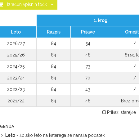
Izračun vpisnih točk
1. krog
Leto
Razpis
Prijave
Omeji
2026/27
84
54
/
2025/26
84
48
81,91 t
2024/25
84
73
/
2023/24
84
70
/
2022/23
84
43
/
2021/22
84
48
Brez ome
Prikaži starejše
EGENDA
Leto
- šolsko leto na katerega se nanaša podatek