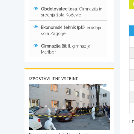
Obdelovalec lesa
: Gimnazija in
srednja šola Kočevje
Ekonomski tehnik (pti)
: Srednja
šola Zagorje
Gimnazija (š)
: II. gimnazija
Maribor
IZPOSTAVLJENE VSEBINE
L