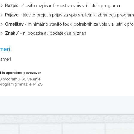
Razpis
- število razpisanih mest za vpis v 1. letnik programa
Prijave
- število prejetih prijav za vpis v 1. letnik izbranega progra
Omejitev
- minimalno število točk, potrebnih za vpis v 1. letnik
Znak /
- ni podatka ali podatek še ni znan
meri
 smeri
ri in uporabne povezave:
O programu, ŠC Velenje
Program gimnazije, MIZS