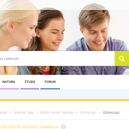
MATURA
ŠTUDIJ
FORUM
omov
Srednje šole
Šolski center Velenje
Gimnazija
Gimnazija
LSKI CENTER VELENJE - GIMNAZIJA