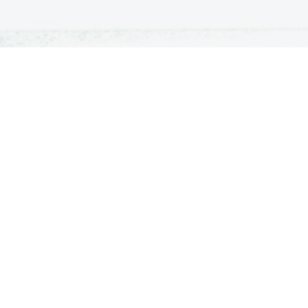
ATURA
ŠTUDIJ
lošna matura
Iskalnik študijskih programov
turitetni tečaj
Univerze
klicna matura
Fakultete in visoke šole
ogled v pole in ugovor
Višje šole
Razpisi za vpis
© Dijaški.net 2000-2026
Vse pravice pridržane