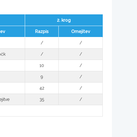
2. krog
tev
Razpis
Omejitev
/
/
očk
/
/
10
/
9
/
42
/
jitve
35
/