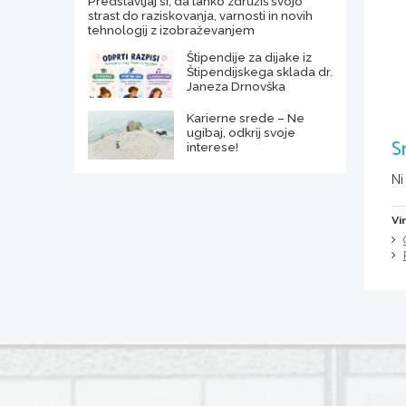
Predstavljaj si, da lahko združiš svojo
strast do raziskovanja, varnosti in novih
tehnologij z izobraževanjem
Štipendije za dijake iz
Štipendijskega sklada dr.
Janeza Drnovška
Karierne srede – Ne
ugibaj, odkrij svoje
S
interese!
Ni
Vi