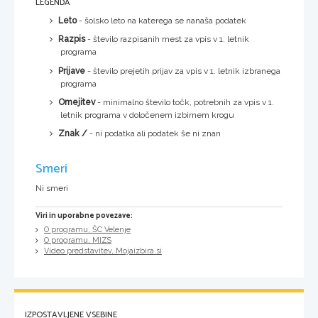
LEGENDA
Leto
- šolsko leto na katerega se nanaša podatek
Razpis
- število razpisanih mest za vpis v 1. letnik
programa
Prijave
- število prejetih prijav za vpis v 1. letnik izbranega
programa
Omejitev
- minimalno število točk, potrebnih za vpis v 1.
letnik programa v določenem izbirnem krogu
Znak /
- ni podatka ali podatek še ni znan
Smeri
Ni smeri
Viri in uporabne povezave:
O programu, ŠC Velenje
O programu, MIZS
Video predstavitev, Mojaizbira.si
IZPOSTAVLJENE VSEBINE