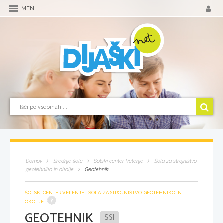
MENI
Domov
Srednje šole
Šolski center Velenje
Šola za strojništvo,
geotehniko in okolje
Geotehnik
ŠOLSKI CENTER VELENJE - ŠOLA ZA STROJNIŠTVO, GEOTEHNIKO IN
OKOLJE
GEOTEHNIK
SSI