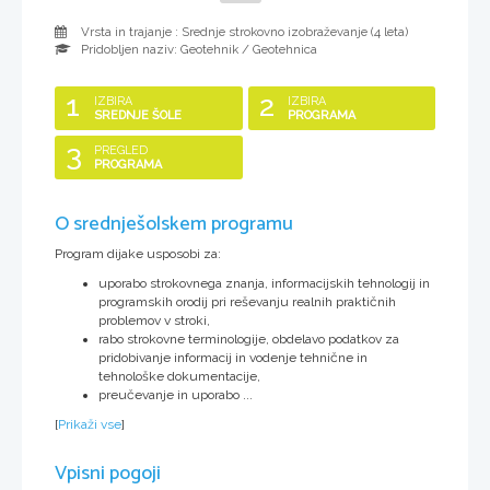
Vrsta in trajanje : Srednje strokovno izobraževanje (
4 leta
)
Pridobljen naziv:
Geotehnik / Geotehnica
1
2
IZBIRA
IZBIRA
SREDNJE ŠOLE
PROGRAMA
3
PREGLED
PROGRAMA
O srednješolskem programu
Program dijake usposobi za:
uporabo strokovnega znanja, informacijskih tehnologij in
programskih orodij pri reševanju realnih praktičnih
problemov v stroki,
rabo strokovne terminologije, obdelavo podatkov za
pridobivanje informacij in vodenje tehnične in
tehnološke dokumentacije,
preučevanje in uporabo ...
[
Prikaži vse
]
Vpisni pogoji