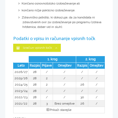
Končano osnovnošolsko izobraževanje ali
končano nižje poklicno izobraževanje.
Zdravniško potrdilo, ki dokazuje, da za kandidata ni
zdravstvenih ovir za izobraževanje po programu (zdrava
hrbtenica, dober vid in sluh).
Podatki o vpisu in računanje vpisnih točk
Izračun vpisnih točk
1. krog
2. krog
Leto
Razpis
Prijave
Omejitev
Razpis
Omejitev
2026/27
28
/
/
/
/
2025/26
28
2
/
/
/
2024/25
28
2
/
26
/
2023/24
28
/
/
/
/
2022/23
28
/
/
30
/
2021/22
28
3
Brez omejitve
26
/
Prikaži starejše