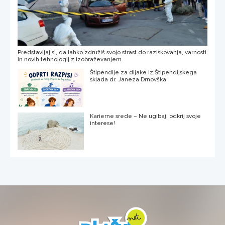
Predstavljaj si, da lahko združiš svojo strast do raziskovanja, varnosti
in novih tehnologij z izobraževanjem
Štipendije za dijake iz Štipendijskega
sklada dr. Janeza Drnovška
Karierne srede – Ne ugibaj, odkrij svoje
interese!