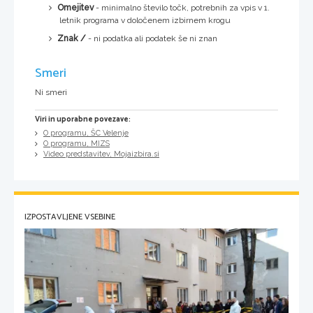
Omejitev
- minimalno število točk, potrebnih za vpis v 1.
letnik programa v določenem izbirnem krogu
Znak /
- ni podatka ali podatek še ni znan
Smeri
Ni smeri
Viri in uporabne povezave:
O programu, ŠC Velenje
O programu, MIZS
Video predstavitev, Mojaizbira.si
IZPOSTAVLJENE VSEBINE