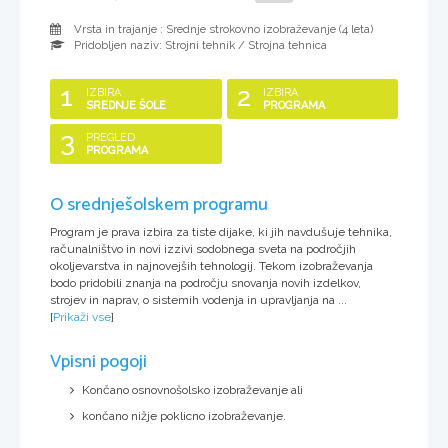
Vrsta in trajanje : Srednje strokovno izobraževanje (
4 leta
)
Pridobljen naziv:
Strojni tehnik / Strojna tehnica
1
2
IZBIRA
IZBIRA
SREDNJE ŠOLE
PROGRAMA
3
PREGLED
PROGRAMA
O srednješolskem programu
Program je prava izbira za tiste dijake, ki jih navdušuje tehnika,
računalništvo in novi izzivi sodobnega sveta na področjih
okoljevarstva in najnovejših tehnologij. Tekom izobraževanja
bodo pridobili znanja na področju snovanja novih izdelkov,
strojev in naprav, o sistemih vodenja in upravljanja na ...
[
Prikaži vse
]
Vpisni pogoji
Končano osnovnošolsko izobraževanje ali
končano nižje poklicno izobraževanje.