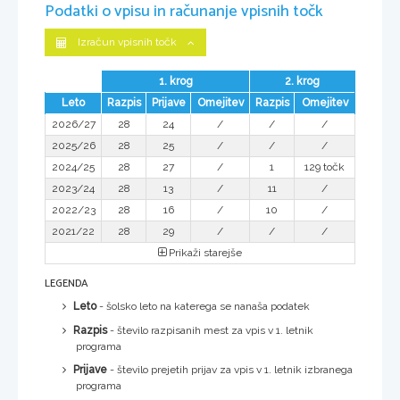
Podatki o vpisu in računanje vpisnih točk
Izračun vpisnih točk
1. krog
2. krog
Leto
Razpis
Prijave
Omejitev
Razpis
Omejitev
2026/27
28
24
/
/
/
2025/26
28
25
/
/
/
2024/25
28
27
/
1
129 točk
2023/24
28
13
/
11
/
2022/23
28
16
/
10
/
2021/22
28
29
/
/
/
Prikaži starejše
LEGENDA
Leto
- šolsko leto na katerega se nanaša podatek
Razpis
- število razpisanih mest za vpis v 1. letnik
programa
Prijave
- število prejetih prijav za vpis v 1. letnik izbranega
programa