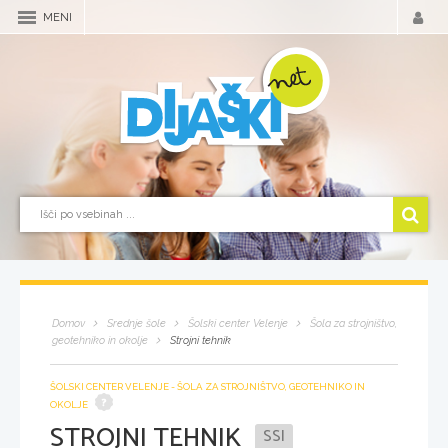
MENI
Domov
Srednje šole
Šolski center Velenje
Šola za strojništvo,
geotehniko in okolje
Strojni tehnik
ŠOLSKI CENTER VELENJE - ŠOLA ZA STROJNIŠTVO, GEOTEHNIKO IN
OKOLJE
STROJNI TEHNIK
SSI