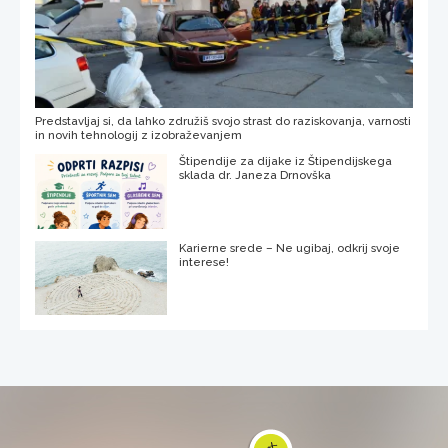
Predstavljaj si, da lahko združiš svojo strast do raziskovanja, varnosti
in novih tehnologij z izobraževanjem
Štipendije za dijake iz Štipendijskega
sklada dr. Janeza Drnovška
Karierne srede – Ne ugibaj, odkrij svoje
interese!