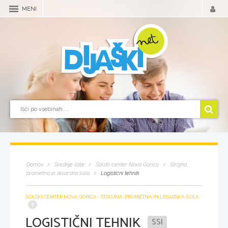
MENI
Domov
Srednje šole
Šolski center Nova Gorica
Strojna,
prometna in lesarska šola
Logistični tehnik
ŠOLSKI CENTER NOVA GORICA - STROJNA, PROMETNA IN LESARSKA ŠOLA
LOGISTIČNI TEHNIK
SSI