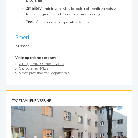
programa
Omejitev
- minimalno število točk, potrebnih za vpis v 1.
letnik programa v določenem izbirnem krogu
Znak /
- ni podatka ali podatek še ni znan
Smeri
Ni smeri
Viri in uporabne povezave:
O programu, ŠC Nova Gorica
O programu, MIZS
Video predstavitev, Mojaizbira.si
IZPOSTAVLJENE VSEBINE