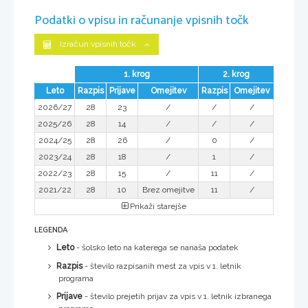
Podatki o vpisu in računanje vpisnih točk
Izračun vpisnih točk
1. krog
2. krog
Leto
Razpis
Prijave
Omejitev
Razpis
Omejitev
2026/27
28
23
/
/
/
2025/26
28
14
/
/
/
2024/25
28
26
/
0
/
2023/24
28
18
/
1
/
2022/23
28
15
/
11
/
2021/22
28
10
Brez omejitve
11
/
Prikaži starejše
LEGENDA
Leto
- šolsko leto na katerega se nanaša podatek
Razpis
- število razpisanih mest za vpis v 1. letnik
programa
Prijave
- število prejetih prijav za vpis v 1. letnik izbranega