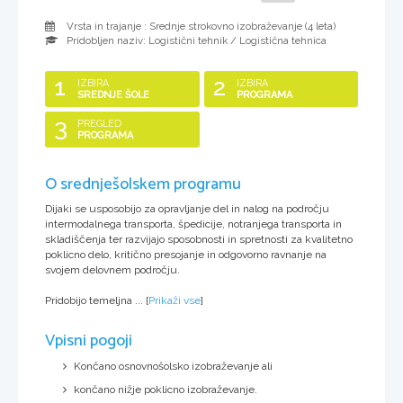
Vrsta in trajanje : Srednje strokovno izobraževanje (
4 leta
)
Pridobljen naziv:
Logistični tehnik / Logistična tehnica
1
2
IZBIRA
IZBIRA
SREDNJE ŠOLE
PROGRAMA
3
PREGLED
PROGRAMA
O srednješolskem programu
Dijaki se usposobijo za opravljanje del in nalog na področju
intermodalnega transporta, špedicije, notranjega transporta in
skladiščenja ter razvijajo sposobnosti in spretnosti za kvalitetno
poklicno delo, kritično presojanje in odgovorno ravnanje na
svojem delovnem področju.
Pridobijo temeljna ...
[
Prikaži vse
]
Vpisni pogoji
Končano osnovnošolsko izobraževanje ali
končano nižje poklicno izobraževanje.