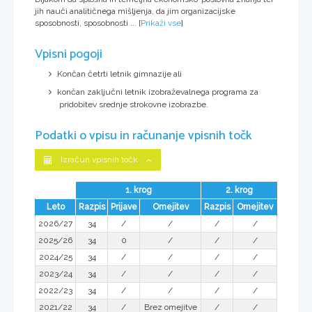
jih nauči analitičnega mišljenja, da jim organizacijske
sposobnosti, sposobnosti ...
[
Prikaži vse
]
Vpisni pogoji
Končan četrti letnik gimnazije ali
končan zaključni letnik izobraževalnega programa za
pridobitev srednje strokovne izobrazbe.
Podatki o vpisu in računanje vpisnih točk
Izračun vpisnih točk
1. krog
2. krog
Leto
Razpis
Prijave
Omejitev
Razpis
Omejitev
2026/27
34
/
/
/
/
2025/26
34
0
/
/
/
2024/25
34
/
/
/
/
2023/24
34
/
/
/
/
2022/23
34
/
/
/
/
2021/22
34
/
Brez omejitve
/
/