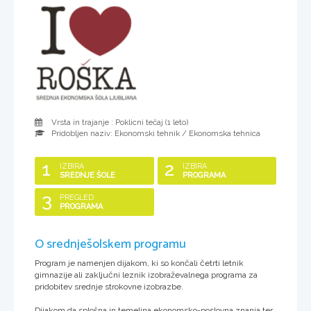
Vrsta in trajanje : Poklicni tečaj (
1 leto
)
Pridobljen naziv:
Ekonomski tehnik / Ekonomska tehnica
1
2
IZBIRA
IZBIRA
SREDNJE ŠOLE
PROGRAMA
3
PREGLED
PROGRAMA
O srednješolskem programu
Program je namenjen dijakom, ki so končali četrti letnik
gimnazije ali zaključni leznik izobraževalnega programa za
pridobitev srednje strokovne izobrazbe.
Dijakom da splošna in temeljna ekonomsko-poslovna znanja ter