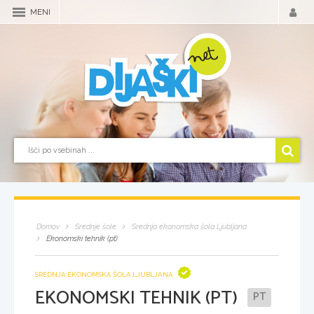
MENI
Domov
Srednje šole
Srednja ekonomska šola Ljubljana
Ekonomski tehnik (pt)
SREDNJA EKONOMSKA ŠOLA LJUBLJANA
EKONOMSKI TEHNIK (PT)
PT