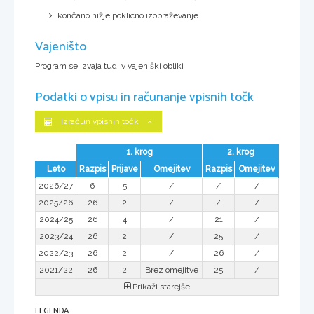
končano nižje poklicno izobraževanje.
Vajeništo
Program se izvaja tudi v vajeniški obliki
Podatki o vpisu in računanje vpisnih točk
Izračun vpisnih točk
1. krog
2. krog
Leto
Razpis
Prijave
Omejitev
Razpis
Omejitev
2026/27
6
5
/
/
/
2025/26
26
2
/
/
/
2024/25
26
4
/
21
/
2023/24
26
2
/
25
/
2022/23
26
2
/
26
/
2021/22
26
2
Brez omejitve
25
/
Prikaži starejše
LEGENDA