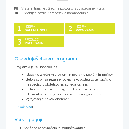
Vrsta in trajanje : Srednje poklicno izobraževanje (
3 leta
)
Pridobljen naziv:
Kamnosek / Kamnosekinja
1
2
IZBIRA
IZBIRA
SREDNJE ŠOLE
PROGRAMA
3
PREGLED
PROGRAMA
O srednješolskem programu
Program dijake usposobi za:
klesanje z ročnim orodjem in poliranje površin in profilov,
delo s stroji za rezanje, površinsko obdelavo ter profilno
in specialno obdelavo naravnega kamna,
izdelavo ornamentov, nagrobnih spomenikov in
elementov notranje opreme iz naravnega kamna,
vgrajevanje tlakov, okenskih ...
[
Prikaži vse
]
Vpisni pogoji
Končano osnovnošolsko izobraževanje ali