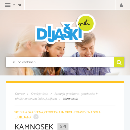
MENI
Domov
Srednje šole
Srednja gradbena, geodetska in
okoljevarstvena šola Ljubljana
Kamnosek
SREDNJA GRADBENA, GEODETSKA IN OKOLJEVARSTVENA ŠOLA
LJUBLJANA
KAMNOSEK
SPI