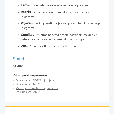
Leto
- šolsko leto na katerega se nanaša podatek
Razpis
- število razpisanih mest za vpis v 1. letnik
programa
Prijave
- število prejetih prijav za vpis v 1. letnik izbranega
programa
Omejitev
- minimalno število točk, potrebnih za vpis v 1.
letnik programa v določenem izbirnem krogu
Znak /
- ni podatka ali podatek še ni znan
Smeri
Ni smeri
Viri in uporabne povezave:
O programu, SGGOŠ Ljubljana
O programu, MIZS
Video predstavitve, Mojaizbira.si
Opis poklica, ZRSZ