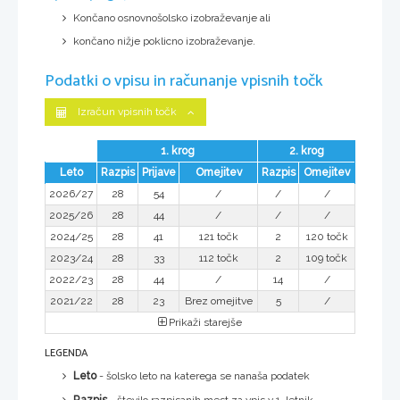
Končano osnovnošolsko izobraževanje ali
končano nižje poklicno izobraževanje.
Podatki o vpisu in računanje vpisnih točk
Izračun vpisnih točk
1. krog
2. krog
Leto
Razpis
Prijave
Omejitev
Razpis
Omejitev
2026/27
28
54
/
/
/
2025/26
28
44
/
/
/
2024/25
28
41
121 točk
2
120 točk
2023/24
28
33
112 točk
2
109 točk
2022/23
28
44
/
14
/
2021/22
28
23
Brez omejitve
5
/
Prikaži starejše
LEGENDA
Leto
- šolsko leto na katerega se nanaša podatek
Razpis
- število razpisanih mest za vpis v 1. letnik