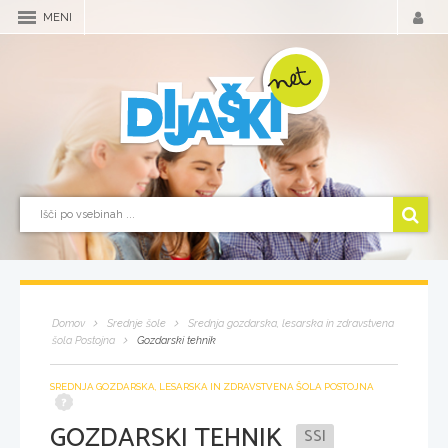
MENI
Domov
Srednje šole
Srednja gozdarska, lesarska in zdravstvena
šola Postojna
Gozdarski tehnik
SREDNJA GOZDARSKA, LESARSKA IN ZDRAVSTVENA ŠOLA POSTOJNA
GOZDARSKI TEHNIK
SSI