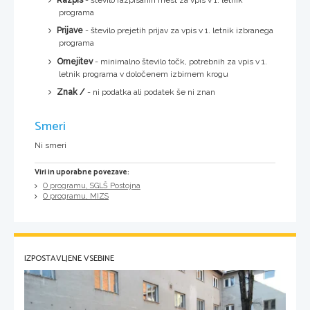
programa
Prijave
- število prejetih prijav za vpis v 1. letnik izbranega
programa
Omejitev
- minimalno število točk, potrebnih za vpis v 1.
letnik programa v določenem izbirnem krogu
Znak /
- ni podatka ali podatek še ni znan
Smeri
Ni smeri
Viri in uporabne povezave:
O programu, SGLŠ Postojna
O programu, MIZS
IZPOSTAVLJENE VSEBINE