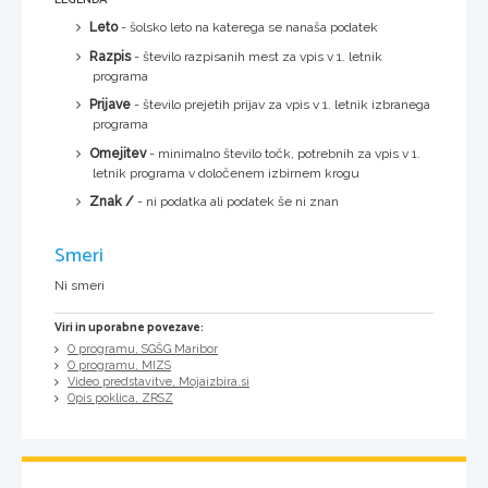
Leto
- šolsko leto na katerega se nanaša podatek
Razpis
- število razpisanih mest za vpis v 1. letnik
programa
Prijave
- število prejetih prijav za vpis v 1. letnik izbranega
programa
Omejitev
- minimalno število točk, potrebnih za vpis v 1.
letnik programa v določenem izbirnem krogu
Znak /
- ni podatka ali podatek še ni znan
Smeri
Ni smeri
Viri in uporabne povezave:
O programu, SGŠG Maribor
O programu, MIZS
Video predstavitve, Mojaizbira.si
Opis poklica, ZRSZ