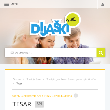
MENI
Domov
Srednje šole
Srednja gradbena šola in gimnazija Maribor
Tesar
SREDNJA GRADBENA ŠOLA IN GIMNAZIJA MARIBOR
TESAR
SPI