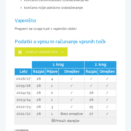
Končano osnovnošolsko izobraževanje ali
končano nižje poklicno izobraževanje.
Vajeništo
Program se izvaja tudi v vajeniški obliki
Podatki o vpisu in računanje vpisnih točk
Izračun vpisnih točk
1. krog
2. krog
Leto
Razpis
Prijave
Omejitev
Razpis
Omejitev
2026/27
26
4
/
/
/
2025/26
26
1
/
/
/
2024/25
26
2
/
26
/
2023/24
26
1
/
26
/
2022/23
26
3
/
25
/
2021/22
26
1
Brez omejitve
27
/
Prikaži starejše
LEGENDA