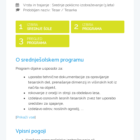
Vrsta in trajanje : Srednje poklicno izobraževanje (
3 leta
)
Pridobljen naziv:
Tesar / Tesarka
1
2
IZBIRA
IZBIRA
SREDNJE ŠOLE
PROGRAMA
3
PREGLED
PROGRAMA
O srednješolskem programu
Program dijake usposobi za:
uporabo tehnične dokumentacije za opravljanje
tesarskih del, prenašanje dimenzij in višinskih kot iz
načrta na objekt,
rokovanje z orodji in stroji za obdelavo lesa,
izdelavo osnovnih lesnih tesarskih zvez ter uporabo
sredstev za spajanje,
izdelavo odrov, nosilnih ogrodij, ...
[
Prikaži vse
]
Vpisni pogoji