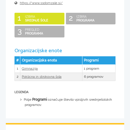
https://www.ssdomzale.si/
1
2
IZBIRA
IZBIRA
SREDNJE ŠOLE
PROGRAMA
3
PREGLED
PROGRAMA
Organizacijske enote
#
Organizacijska enota
Programi
1
1 program
Gimnazija
2
6 programov
Poklicna in strokovna šola
LEGENDA
Polje
Programi
označuje število vpisljivih srednješolskih
programov.