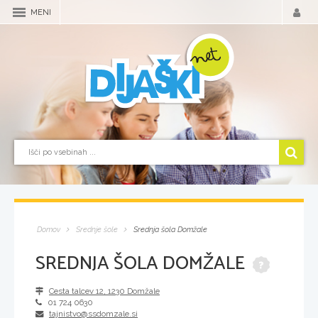
MENI
Domov
Srednje šole
Srednja šola Domžale
SREDNJA ŠOLA DOMŽALE
Cesta talcev 12
,
1230
Domžale
01 724 0630
tajnistvo@ssdomzale.si