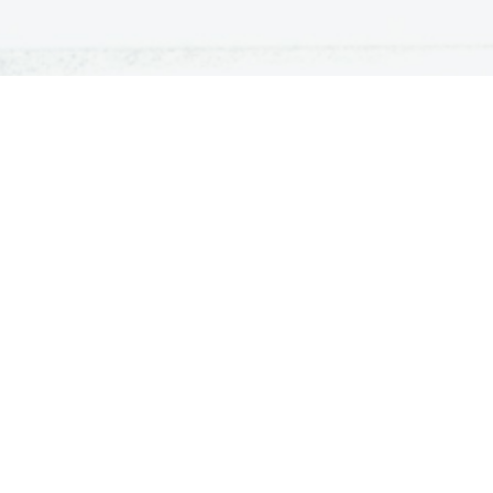
ATURA
ŠTUDIJ
lošna matura
Iskalnik študijskih programov
turitetni tečaj
Univerze
klicna matura
Fakultete in visoke šole
ogled v pole in ugovor
Višje šole
Razpisi za vpis
© Dijaški.net 2000-2026
Vse pravice pridržane