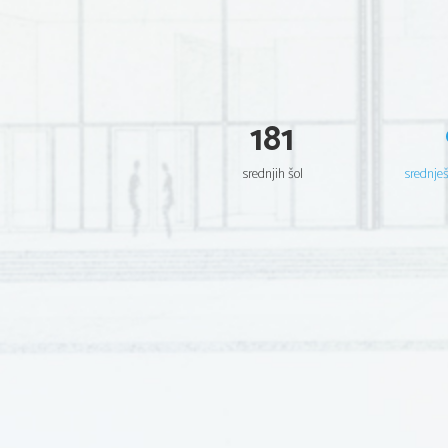
181
srednjih šol
srednje