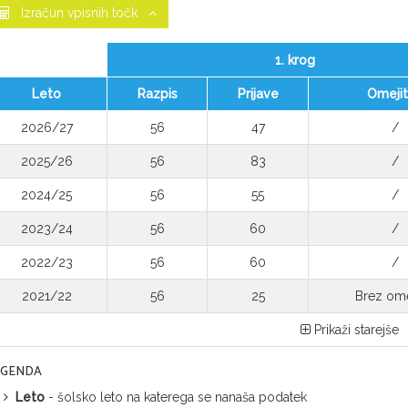
Izračun vpisnih točk
1. krog
Leto
Razpis
Prijave
Omeji
2026/27
56
47
/
2025/26
56
83
/
2024/25
56
55
/
2023/24
56
60
/
2022/23
56
60
/
2021/22
56
25
Brez ome
Prikaži starejše
EGENDA
Leto
- šolsko leto na katerega se nanaša podatek