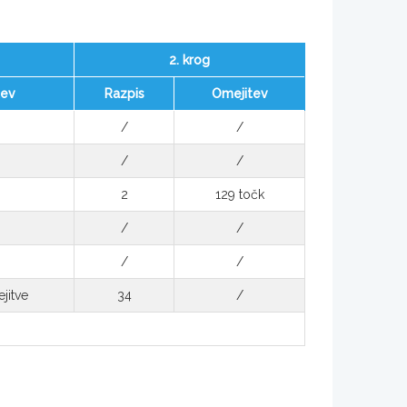
2. krog
tev
Razpis
Omejitev
/
/
/
/
2
129 točk
/
/
/
/
jitve
34
/