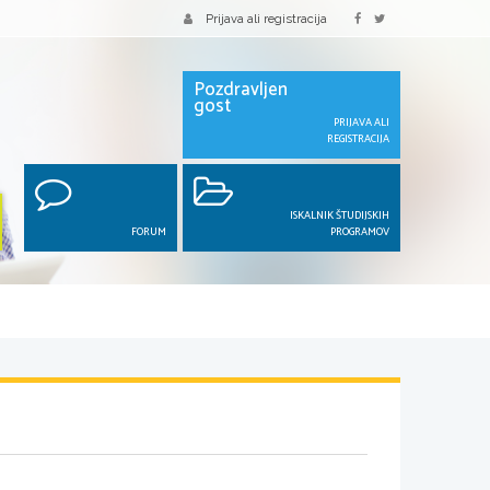
Prijava ali registracija
Pozdravljen
gost
PRIJAVA ALI
REGISTRACIJA
ISKALNIK ŠTUDIJSKIH
FORUM
PROGRAMOV