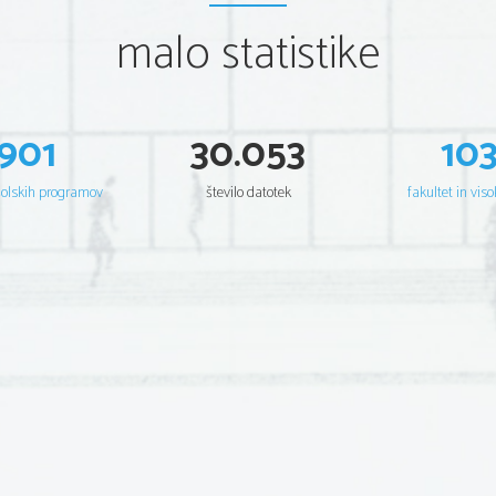
malo statistike
901
30.053
10
šolskih programov
število datotek
fakultet in viso