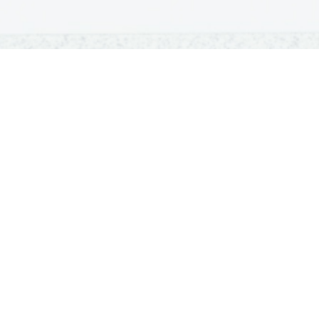
OSNOVNE ŠOLE
SREDNJE ŠOLE
M
Seznam osnovnih šol
Iskalnik SŠ programov
Sp
Osnovnošolski koledar
Srednje šole po regijah
Ma
Nacionalno preverjanje znanja
Vpis v srednje šole
Po
Tretji predmet NPZ
Srednješolski koledar
Vp
Dijaški domovi
ISSN 1581-923X