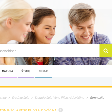
MATURA
ŠTUDIJ
FORUM
omov
Srednje šole
Srednja šola Veno Pilon Ajdovščina
Gimnazija
EDNJA ŠOLA VENO PILON AJDOVŠČINA