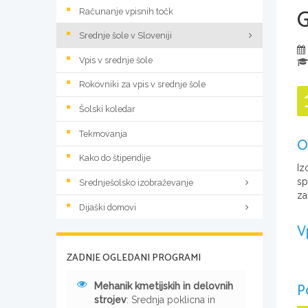
Računanje vpisnih točk
Srednje šole v Sloveniji
Vpis v srednje šole
Rokovniki za vpis v srednje šole
Šolski koledar
Tekmovanja
O
Kako do štipendije
Iz
sp
Srednješolsko izobraževanje
za
Dijaški domovi
V
ZADNJE OGLEDANI PROGRAMI
P
Mehanik kmetijskih in delovnih
strojev
: Srednja poklicna in