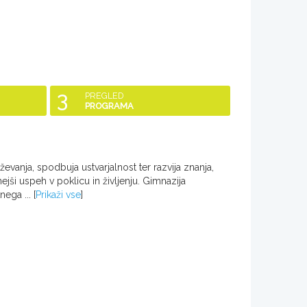
3
PREGLED
PROGRAMA
evanja, spodbuja ustvarjalnost ter razvija znanja,
jši uspeh v poklicu in življenju. Gimnazija
nega ...
[
Prikaži vse
]