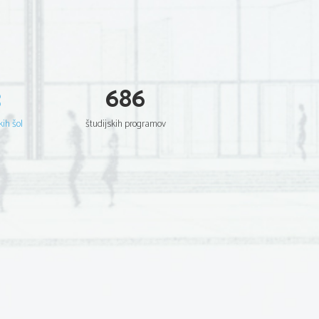
3
686
kih šol
študijskih programov