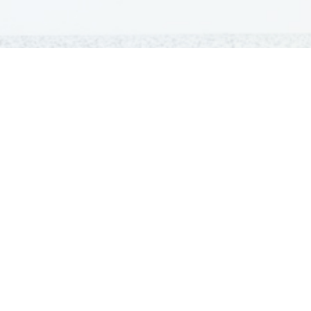
GRADIVA
Šolska gradiva
Pošlji datoteke
Seznam donatorjev
Najbolje ocenjena
Največkrat prenešena
Pogoji uporabe
Pravila
Kontakt
Oglaševanje