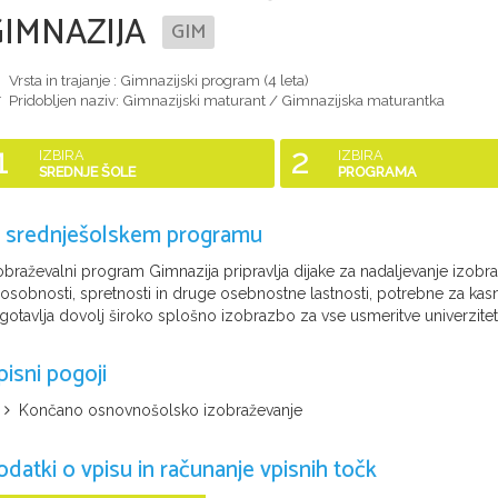
GIMNAZIJA
GIM
Vrsta in trajanje : Gimnazijski program (
4 leta
)
Pridobljen naziv:
Gimnazijski maturant / Gimnazijska maturantka
1
2
IZBIRA
IZBIRA
SREDNJE ŠOLE
PROGRAMA
 srednješolskem programu
obraževalni program Gimnazija pripravlja dijake za nadaljevanje izobraž
osobnosti, spretnosti in druge osebnostne lastnosti, potrebne za kasne
gotavlja dovolj široko splošno izobrazbo za vse usmeritve univerzitet
pisni pogoji
Končano osnovnošolsko izobraževanje
odatki o vpisu in računanje vpisnih točk