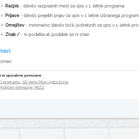
Razpis
- število razpisanih mest za vpis v 1. letnik programa
Prijave
- število prejetih prijav za vpis v 1. letnik izbranega progra
Omejitev
- minimalno število točk, potrebnih za vpis v 1. letnik
Znak /
- ni podatka ali podatek še ni znan
meri
 smeri
ri in uporabne povezave:
O programu, SŠ Veno Pilon Ajdovščina
Program gimnazije, MIZS