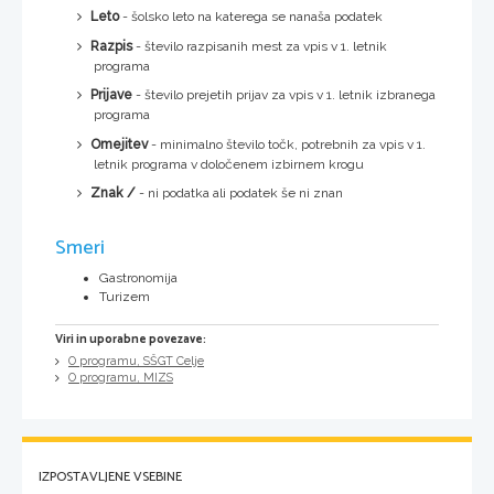
Leto
- šolsko leto na katerega se nanaša podatek
Razpis
- število razpisanih mest za vpis v 1. letnik
programa
Prijave
- število prejetih prijav za vpis v 1. letnik izbranega
programa
Omejitev
- minimalno število točk, potrebnih za vpis v 1.
letnik programa v določenem izbirnem krogu
Znak /
- ni podatka ali podatek še ni znan
Smeri
Gastronomija
Turizem
Viri in uporabne povezave:
O programu, SŠGT Celje
O programu, MIZS
IZPOSTAVLJENE VSEBINE