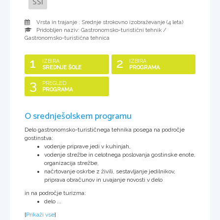
SSI
Vrsta in trajanje : Srednje strokovno izobraževanje (
4 leta
)
Pridobljen naziv:
Gastronomsko-turistični tehnik /
Gastronomsko-turistična tehnica
1
2
IZBIRA
IZBIRA
SREDNJE ŠOLE
PROGRAMA
3
PREGLED
PROGRAMA
O srednješolskem programu
Delo gastronomsko-turističnega tehnika posega na področje
gostinstva:
vodenje priprave jedi v kuhinjah,
vodenje strežbe in celotnega poslovanja gostinske enote,
organizacija strežbe,
načrtovanje oskrbe z živili, sestavljanje jedilnikov,
priprava obračunov in uvajanje novosti v delo
in na področje turizma:
delo ...
[
Prikaži vse
]