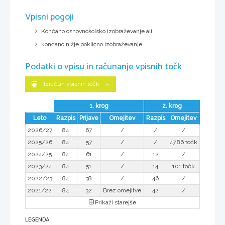
Vpisni pogoji
Končano osnovnošolsko izobraževanje ali
končano nižje poklicno izobraževanje.
Podatki o vpisu in računanje vpisnih točk
Izračun vpisnih točk
1. krog
2. krog
Leto
Razpis
Prijave
Omejitev
Razpis
Omejitev
2026/27
84
67
/
/
/
2025/26
84
57
/
/
47,86 točk
2024/25
84
61
/
12
/
2023/24
84
51
/
14
101 točk
2022/23
84
38
/
46
/
2021/22
84
32
Brez omejitve
42
/
Prikaži starejše
LEGENDA