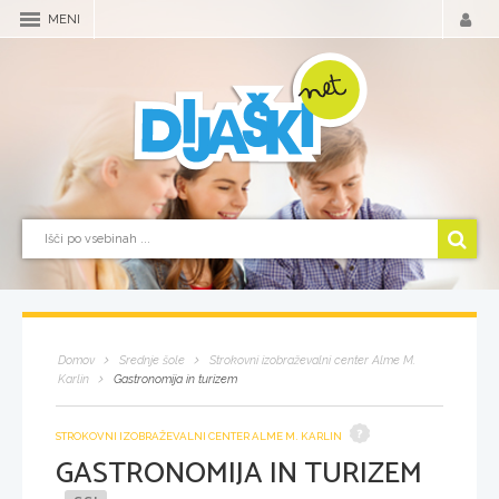
MENI
Domov
Srednje šole
Strokovni izobraževalni center Alme M.
Karlin
Gastronomija in turizem
STROKOVNI IZOBRAŽEVALNI CENTER ALME M. KARLIN
GASTRONOMIJA IN TURIZEM