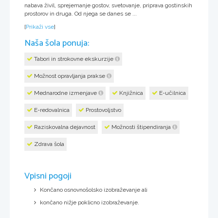
nabava živil, sprejemanje gostov, svetovanje, priprava gostinskih
prostorov in druga. Od njega se danes se ...
[
Prikaži vse
]
Naša šola ponuja:
Tabori in strokovne ekskurzije
Možnost opravljanja prakse
Mednarodne izmenjave
Knjižnica
E-učilnica
E-redovalnica
Prostovoljstvo
Raziskovalna dejavnost
Možnosti štipendiranja
Zdrava šola
Vpisni pogoji
Končano osnovnošolsko izobraževanje ali
končano nižje poklicno izobraževanje.