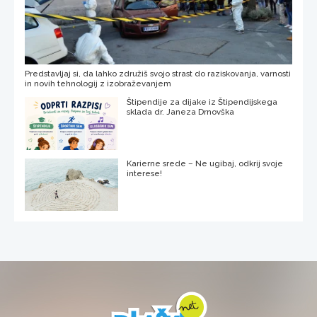
Predstavljaj si, da lahko združiš svojo strast do raziskovanja, varnosti
in novih tehnologij z izobraževanjem
Štipendije za dijake iz Štipendijskega
sklada dr. Janeza Drnovška
Karierne srede – Ne ugibaj, odkrij svoje
interese!