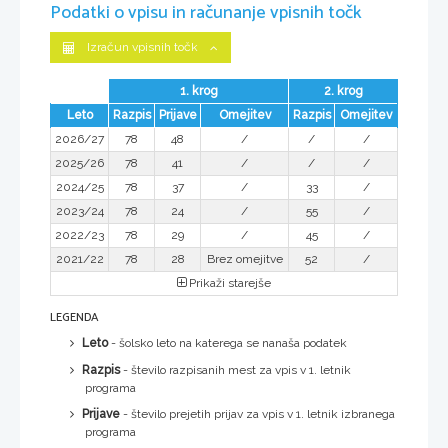
Podatki o vpisu in računanje vpisnih točk
Izračun vpisnih točk
1. krog
2. krog
Leto
Razpis
Prijave
Omejitev
Razpis
Omejitev
2026/27
78
48
/
/
/
2025/26
78
41
/
/
/
2024/25
78
37
/
33
/
2023/24
78
24
/
55
/
2022/23
78
29
/
45
/
2021/22
78
28
Brez omejitve
52
/
Prikaži starejše
LEGENDA
Leto
- šolsko leto na katerega se nanaša podatek
Razpis
- število razpisanih mest za vpis v 1. letnik
programa
Prijave
- število prejetih prijav za vpis v 1. letnik izbranega
programa