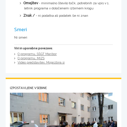
Omejitev
- minimalno število točk, potrebnih za vpis v 1.
letnik programa v določenem izbirnem krogu
Znak /
- ni podatka ali podatek še ni znan
Smeri
Ni smeri
Viri in uporabne povezave:
O programu, SŠGT Maribor
O programu, MIZS
Video predstavitev, Mojaizbira.si
IZPOSTAVLJENE VSEBINE