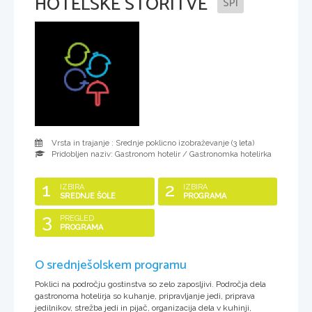
HOTELSKE STORITVE
SPI
Vrsta in trajanje : Srednje poklicno izobraževanje (
3 leta
)
Pridobljen naziv:
Gastronom hotelir / Gastronomka hotelirka
1
2
IZBIRA
IZBIRA
SREDNJE ŠOLE
PROGRAMA
3
PREGLED
PROGRAMA
O srednješolskem programu
Poklici na področju gostinstva so zelo zaposljivi. Področja dela
gastronoma hotelirja so kuhanje, pripravljanje jedi, priprava
jedilnikov, strežba jedi in pijač, organizacija dela v kuhinji,