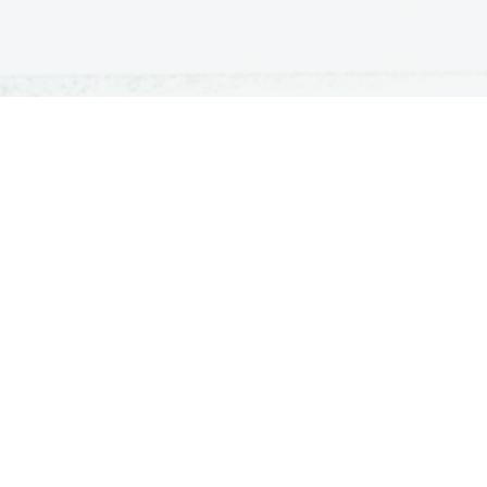
ATURA
ŠTUDIJ
lošna matura
Iskalnik študijskih programov
turitetni tečaj
Univerze
klicna matura
Fakultete in visoke šole
ogled v pole in ugovor
Višje šole
Razpisi za vpis