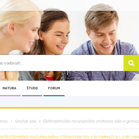
MATURA
ŠTUDIJ
FORUM
omov
Srednje šole
Elektrotehniško-računalniška strokovna šola in gimnaz
EKTROTEHNIŠKO-RAČUNALNIŠKA STROKOVNA ŠOLA IN GIMNAZIJA LJUBLJAN