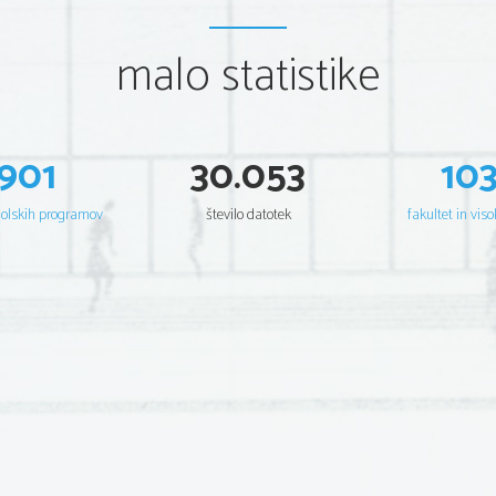
malo statistike
901
30.053
10
šolskih programov
število datotek
fakultet in viso