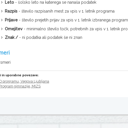
Leto
- šolsko leto na katerega se nanaša podatek
Razpis
- število razpisanih mest za vpis v 1. letnik programa
Prijave
- število prejetih prijav za vpis v 1. letnik izbranega progra
Omejitev
- minimalno število točk, potrebnih za vpis v 1. letnik
Znak /
- ni podatka ali podatek še ni znan
meri
 smeri
ri in uporabne povezave:
O programu, Vegova Ljubljana
Program gimnazije, MIZS