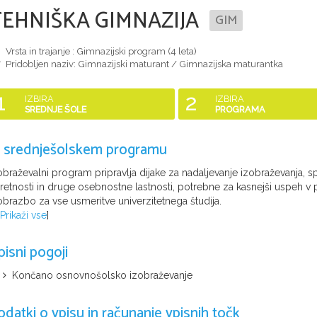
TEHNIŠKA GIMNAZIJA
GIM
Vrsta in trajanje : Gimnazijski program (
4 leta
)
Pridobljen naziv:
Gimnazijski maturant / Gimnazijska maturantka
1
2
IZBIRA
IZBIRA
SREDNJE ŠOLE
PROGRAMA
 srednješolskem programu
obraževalni program pripravlja dijake za nadaljevanje izobraževanja, sp
retnosti in druge osebnostne lastnosti, potrebne za kasnejši uspeh v p
obrazbo za vse usmeritve univerzitetnega študija.
Prikaži vse
]
pisni pogoji
Končano osnovnošolsko izobraževanje
odatki o vpisu in računanje vpisnih točk