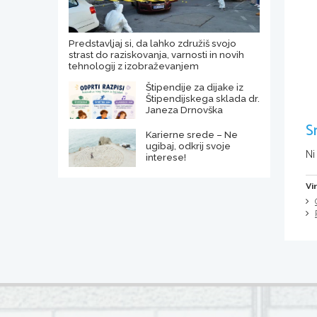
Predstavljaj si, da lahko združiš svojo
strast do raziskovanja, varnosti in novih
tehnologij z izobraževanjem
Štipendije za dijake iz
Štipendijskega sklada dr.
Janeza Drnovška
S
Karierne srede – Ne
ugibaj, odkrij svoje
Ni
interese!
Vi