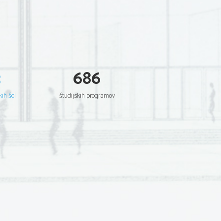
3
686
kih šol
študijskih programov