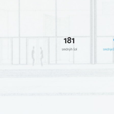
181
srednjih šol
srednje