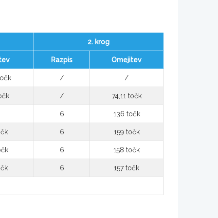
2. krog
tev
Razpis
Omejitev
točk
/
/
točk
/
74,11 točk
6
136 točk
očk
6
159 točk
očk
6
158 točk
očk
6
157 točk