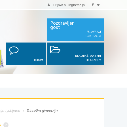
Prijava ali registracija
Pozdravljen
gost
PRIJAVA ALI
REGISTRACIJA
ISKALNIK ŠTUDIJSKIH
FORUM
PROGRAMOV
ija Ljubljana
Tehniška gimnazija
A