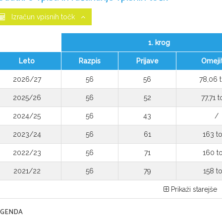
Izračun vpisnih točk
1. krog
Leto
Razpis
Prijave
Omeji
2026/27
56
56
78,06 
2025/26
56
52
77,71 
2024/25
56
43
/
2023/24
56
61
163 t
2022/23
56
71
160 t
2021/22
56
79
158 t
Prikaži starejše
EGENDA