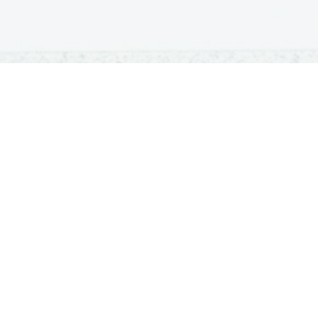
OSNOVNE ŠOLE
SREDNJE ŠOLE
M
Seznam osnovnih šol
Iskalnik SŠ programov
Sp
Osnovnošolski koledar
Srednje šole po regijah
Ma
Nacionalno preverjanje znanja
Vpis v srednje šole
Po
Tretji predmet NPZ
Srednješolski koledar
Vp
Dijaški domovi