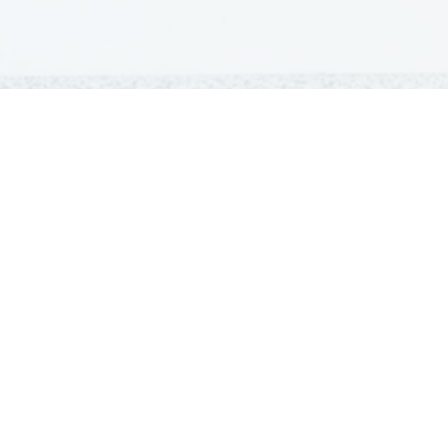
GRADIVA
Šolska gradiva
Pošlji datoteke
Seznam donatorjev
Najbolje ocenjena
Največkrat prenešena