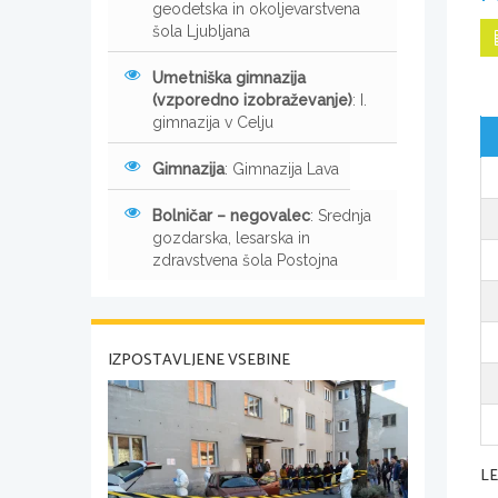
geodetska in okoljevarstvena
šola Ljubljana
Umetniška gimnazija
(vzporedno izobraževanje)
: I.
gimnazija v Celju
Gimnazija
: Gimnazija Lava
Bolničar – negovalec
: Srednja
gozdarska, lesarska in
zdravstvena šola Postojna
IZPOSTAVLJENE VSEBINE
L