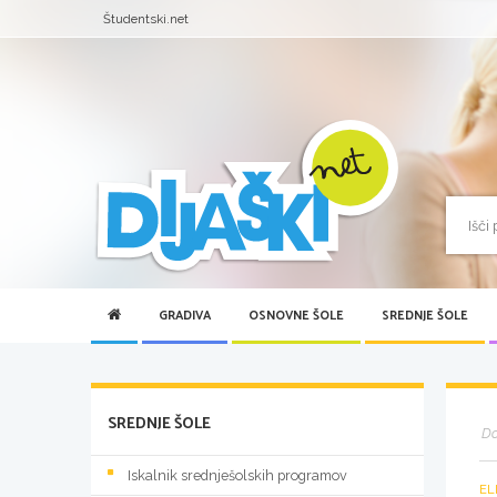
Študentski.net
GRADIVA
OSNOVNE ŠOLE
SREDNJE ŠOLE
SREDNJE ŠOLE
D
Iskalnik srednješolskih programov
EL