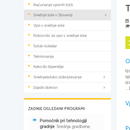
Računanje vpisnih točk
Srednje šole v Sloveniji
Vpis v srednje šole
Rokovniki za vpis v srednje šole
Šolski koledar
Tekmovanja
O
Kako do štipendije
Iz
sp
Srednješolsko izobraževanje
iz
Dijaški domovi
...
[
V
ZADNJE OGLEDANI PROGRAMI
Pomočnik pri tehnologiji
P
gradnje
: Srednja gradbena,