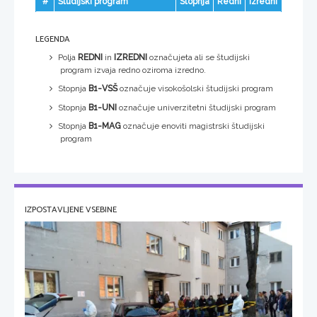
#
Študijski program
Stopnja
Redni
Izredni
LEGENDA
Polja
REDNI
in
IZREDNI
označujeta ali se študijski
program izvaja redno oziroma izredno.
Stopnja
B1-VSŠ
označuje visokošolski študijski program
Stopnja
B1-UNI
označuje univerzitetni študijski program
Stopnja
B1-MAG
označuje enoviti magistrski študijski
program
IZPOSTAVLJENE VSEBINE