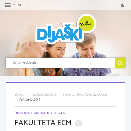
MENI
Domov
Visokošolski študij
Univerza Alma Mater Europaea
Fakulteta ECM
UNIVERZA ALMA MATER EUROPAEA
FAKULTETA ECM