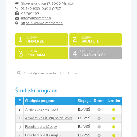
Slovenska ulica 17
,
2000
Maribor
02 250 1999, 040 239 727
02 250 1998
info@almamater.si
https://www.almamater.si
1
2
IZBIRA
IZBIRA
UNIVERZE
FAKULTETE
3
4
IZBIRA
OMEJITVE &
PROGRAMA
IZRAČUN TOČK
Študijski programi
#
Študijski program
Stopnja
Redni
Izredni
1
B1-VSŠ
Arhivistika (Maribor)
2
B1-VSŠ
Arhivistika (študij na daljavo)
3
B1-VSŠ
Fizioterapija (Celje)
4
B1-VSŠ
Fizioterapija (Dunaj) (v