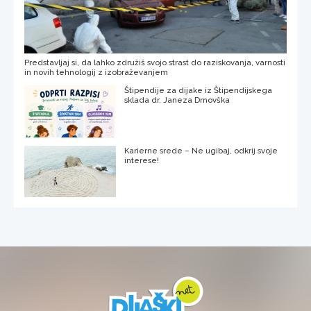
Predstavljaj si, da lahko združiš svojo strast do raziskovanja, varnosti
in novih tehnologij z izobraževanjem
Štipendije za dijake iz Štipendijskega
sklada dr. Janeza Drnovška
Karierne srede – Ne ugibaj, odkrij svoje
interese!