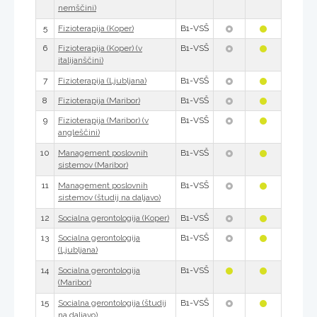
nemščini)
5
B1-VSŠ
Fizioterapija (Koper)
6
B1-VSŠ
Fizioterapija (Koper) (v
italijanščini)
7
B1-VSŠ
Fizioterapija (Ljubljana)
8
B1-VSŠ
Fizioterapija (Maribor)
9
B1-VSŠ
Fizioterapija (Maribor) (v
angleščini)
10
B1-VSŠ
Management poslovnih
sistemov (Maribor)
11
B1-VSŠ
Management poslovnih
sistemov (študij na daljavo)
12
B1-VSŠ
Socialna gerontologija (Koper)
13
B1-VSŠ
Socialna gerontologija
(Ljubljana)
14
B1-VSŠ
Socialna gerontologija
(Maribor)
15
B1-VSŠ
Socialna gerontologija (študij
na daljavo)