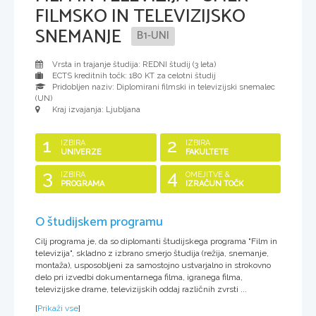
FILMSKO IN TELEVIZIJSKO
SNEMANJE
B1-UNI
Vrsta in trajanje študija: REDNI študij (
3 leta
)
ECTS kreditnih točk: 180 KT za celotni študij
Pridobljen naziv:
Diplomirani filmski in televizijski snemalec
(UN)
Kraj izvajanja: Ljubljana
1
2
IZBIRA
IZBIRA
UNIVERZE
FAKULTETE
3
4
IZBIRA
OMEJITVE &
PROGRAMA
IZRAČUN TOČK
O študijskem programu
Cilj programa je, da so diplomanti študijskega programa "Film in
televizija", skladno z izbrano smerjo študija (režija, snemanje,
montaža), usposobljeni za samostojno ustvarjalno in strokovno
delo pri izvedbi dokumentarnega filma, igranega filma,
televizijske drame, televizijskih oddaj različnih zvrsti ...
[
Prikaži vse
]