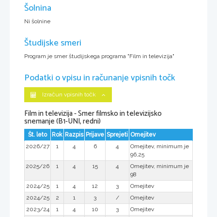
Šolnina
Ni šolnine
Študijske smeri
Program je smer študijskega programa "Film in televizija"
Podatki o vpisu in računanje vpisnih točk
Izračun vpisnih točk
Film in televizija - Smer filmsko in televizijsko
snemanje (B1-UNI, redni)
Št. leto
Rok
Razpis
Prijave
Sprejeti
Omejitev
2026/27
1
4
6
4
Omejitev, minimum je
96,25
2025/26
1
4
15
4
Omejitev, minimum je
98
2024/25
1
4
12
3
Omejitev
2024/25
2
1
3
/
Omejitev
2023/24
1
4
10
3
Omejitev