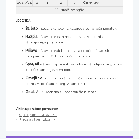
2023/24
2
1
2
/
Omejitev
Prikaži starejše
LEGENDA
Št. leto
- študijsko leto na katerega se nanaša podatek
Razpis
- število prostih mest za vpis v 1. letnik
študijskega programa
Prijave
- število prejetih prijav za določen študijski
program kot 1. želja v določenem roku
Sprejeti
- število sprejetih za določen študijski program v
določenem prijavnem roku
Omejitev
- minimalno število točk, potrebnih za vpis v 1.
letnik v določenem prijavnem roku
Znak /
- ni podatka ali podatek še ni znan
Viri in uporabne povezave:
O programu, UL AGRFT
Predstavitveni zbornik