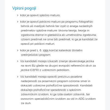
Vpisni pogoji
kdor je opravil splošno maturo,
kdor je opravil poklicno maturo po programu fotografski
tehnik ali medijski tehnik ter izpit iz enega naslednjih
predmetov splošne mature: likovna teorija, teorija in
zgodovina drame in gledališča ali umetnostna zgodovina;
izbrani predmet ne sme biti predmet, ki ga je kandidat že
opravil pri poklicni maturi,
kdor je pred 1. 6. 1995 končal katerikoli štiriletni
srednješolski program.
Vsi kandidati morajo izkazati znanje slovenskega jezika
na ravni B2 glede na skupni evropski referenčni okvir za
jezike (CEFR) z ustreznim potrdilom.
Vsi kandidati morajo opraviti preizkus posebne
nadarjenosti za posamezni program oziroma smer in
dokazati ustrezne psihofizične sposobnosti. Kandidati
dokažejo psihofizične sposobnosti s splošnim
zdravniškim izvidom, ki ga izda osebni zdravnik, ter
osnovnim specialističnim izvidom za vid in ADG izvidom
za sluh.