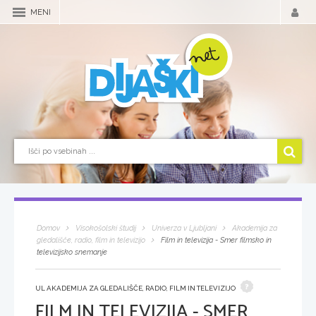
MENI
Domov
Visokošolski študij
Univerza v Ljubljani
Akademija za
gledališče, radio, film in televizijo
Film in televizija - Smer filmsko in
televizijsko snemanje
UL AKADEMIJA ZA GLEDALIŠČE, RADIO, FILM IN TELEVIZIJO
FILM IN TELEVIZIJA - SMER