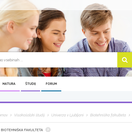
MATURA
ŠTUDIJ
FORUM
omov
Visokošolski študij
Univerza v Ljubljani
Biotehniška fakulteta
 BIOTEHNIŠKA FAKULTETA