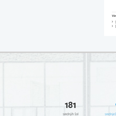
Vi
181
srednjih šol
srednje