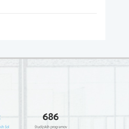
3
686
kih šol
študijskih programov