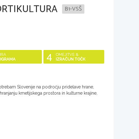
HORTIKULTURA
B1-VSŠ
4
IRA
OMEJITVE &
OGRAMA
IZRAČUN TOČK
 potrebam Slovenije na področju pridelave hrane,
anjanju kmetijskega prostora in kulturne krajine,