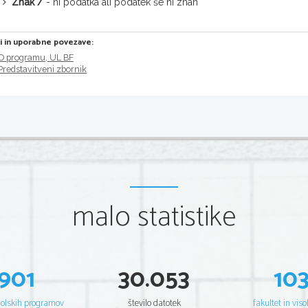
Znak /
- ni podatka ali podatek še ni znan
ri in uporabne povezave:
O programu, UL BF
Predstavitveni zbornik
malo statistike
901
30.053
10
šolskih programov
število datotek
fakultet in viso