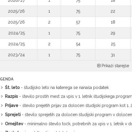
2026/27
1
75
18
2025/26
1
75
22
2025/26
2
57
18
2024/25
1
75
29
2024/25
2
54
25
2023/24
1
75
31
Prikaži starejše
EGENDA
Št. leto
- študijsko leto na katerega se nanaša podatek
Razpis
- število prostih mest za vpis v 1. letnik študijskega progra
Prijave
- število prejetih prijav za določen študijski program kot 1
Sprejeti
- število sprejetih za določen študijski program v določ
Omejitev
- minimalno število točk, potrebnih za vpis v 1. letnik 