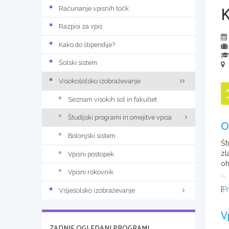
Računanje vpisnih točk
Razpisi za vpis
Kako do štipendije?
Šolski sistem
Visokošolsko izobraževanje
Seznam visokih šol in fakultet
Študijski programi in omejitve vpisa
O
Bolonjski sistem
Št
zl
Vpisni postopek
oh
Vpisni rokovnik
...
[
Pr
Višješolsko izobraževanje
V
ZADNJE OGLEDANI PROGRAMI