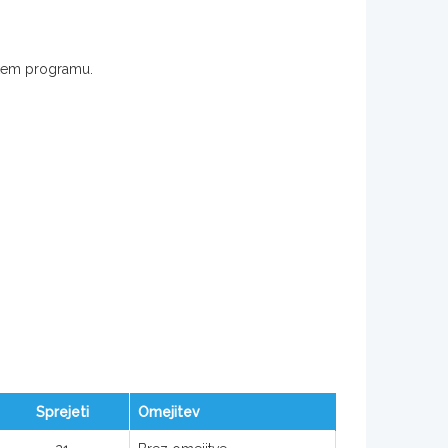
lskem programu.
Sprejeti
Omejitev