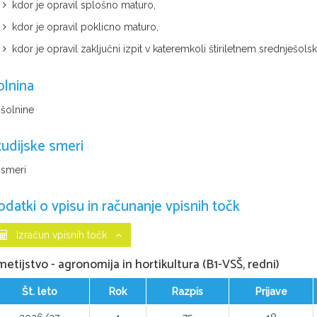
kdor je opravil splošno maturo,
kdor je opravil poklicno maturo,
kdor je opravil zaključni izpit v kateremkoli štiriletnem srednješo
olnina
 šolnine
tudijske smeri
 smeri
odatki o vpisu in računanje vpisnih točk
Izračun vpisnih točk
etijstvo - agronomija in hortikultura (B1-VSŠ, redni)
Št. leto
Rok
Razpis
Prijave