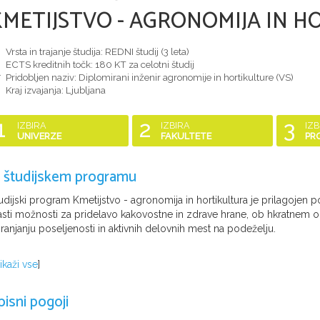
KMETIJSTVO - AGRONOMIJA IN 
Vrsta in trajanje študija: REDNI študij (
3 leta
)
ECTS kreditnih točk: 180 KT za celotni študij
Pridobljen naziv:
Diplomirani inženir agronomije in hortikulture (VS)
Kraj izvajanja: Ljubljana
1
2
3
IZBIRA
IZBIRA
IZB
UNIVERZE
FAKULTETE
PR
 študijskem programu
udijski program Kmetijstvo - agronomija in hortikultura je prilagojen
asti možnosti za pridelavo kakovostne in zdrave hrane, ob hkratnem ohr
ranjanju poseljenosti in aktivnih delovnih mest na podeželju.
ikaži vse
]
pisni pogoji