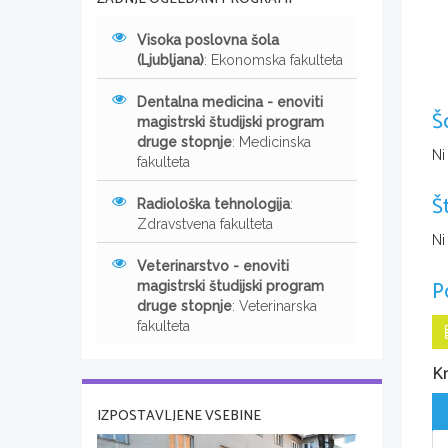
Visoka poslovna šola
(Ljubljana)
: Ekonomska fakulteta
Dentalna medicina - enoviti
Š
magistrski študijski program
druge stopnje
: Medicinska
Ni
fakulteta
Š
Radiološka tehnologija
:
Zdravstvena fakulteta
Ni
Veterinarstvo - enoviti
P
magistrski študijski program
druge stopnje
: Veterinarska
fakulteta
Km
IZPOSTAVLJENE VSEBINE