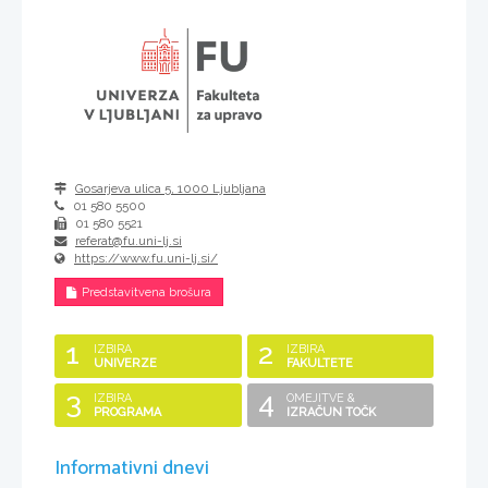
Gosarjeva ulica 5
,
1000
Ljubljana
01 580 5500
01 580 5521
referat@fu.uni-lj.si
https://www.fu.uni-lj.si/
Predstavitvena brošura
1
2
IZBIRA
IZBIRA
UNIVERZE
FAKULTETE
3
4
IZBIRA
OMEJITVE &
PROGRAMA
IZRAČUN TOČK
Informativni dnevi