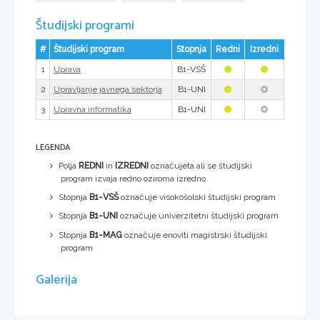
Študijski programi
#
Študijski program
Stopnja
Redni
Izredni
1
B1-VSŠ
Uprava
2
B1-UNI
Upravljanje javnega sektorja
3
B1-UNI
Upravna informatika
LEGENDA
Polja
REDNI
in
IZREDNI
označujeta ali se študijski
program izvaja redno oziroma izredno.
Stopnja
B1-VSŠ
označuje visokošolski študijski program
Stopnja
B1-UNI
označuje univerzitetni študijski program
Stopnja
B1-MAG
označuje enoviti magistrski študijski
program
Galerija