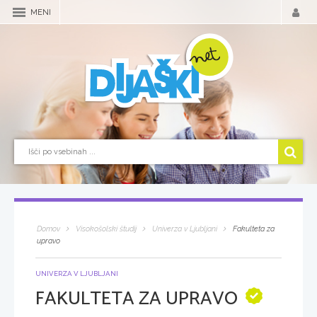
MENI
Domov
Visokošolski študij
Univerza v Ljubljani
Fakulteta za
upravo
UNIVERZA V LJUBLJANI
FAKULTETA ZA UPRAVO