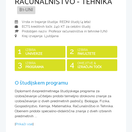
RAČUNALNIŠTVO - TEHNIKA
B1-UNI
Vrsta in trajanje študija: REDNI študij (
4 leta
)
ECTS kreditnih točk: 240 KT za celotni študij
Pridobljen naziv:
Profesor računalništva in tehnike (UN)
Kraj izvajanja: Ljubljana
1
2
IZBIRA
IZBIRA
UNIVERZE
FAKULTETE
3
4
IZBIRA
OMEJITVE &
PROGRAMA
IZRAČUN TOČK
O študijskem programu
Diplomant dvopredmetnega študijskega programa za
izobraževanje učiteljev pridobi temeljno strokovno znanje za
izobraževanje iz dveh predmetnih področij: Biologija, Fizika,
Gospodinjstvo, Kemija, Matematika, Računalništvo in Tehnika.
Obenem pridobi specialno-didaktična znanja z dveh izbranih
predmetnih ...
[
Prikaži vse
]