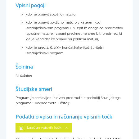
Vpisni pogoji
kdor je opravil splošno maturo,
kdor je opravil poklicno maturo v kateremkoli
srednješolskem programu in izpit iz enega od predmetov
splošne mature, izbrani predmet ne sme biti predmet, ki
ga je kandidat že opravil pri poklicni maturi,
kdor je pred 1. 6. 1995 končal katerikoli štiriletni
srednješolski program.
Šolnina
Ni šolnine
Študijske smeri
Program je sestavljen iz dveh predmetnih področij študijskega
programa "Dvopredmetni učitelj"
Podatki o vpisu in računanje vpisnih točk
Izračun vpisnih točk