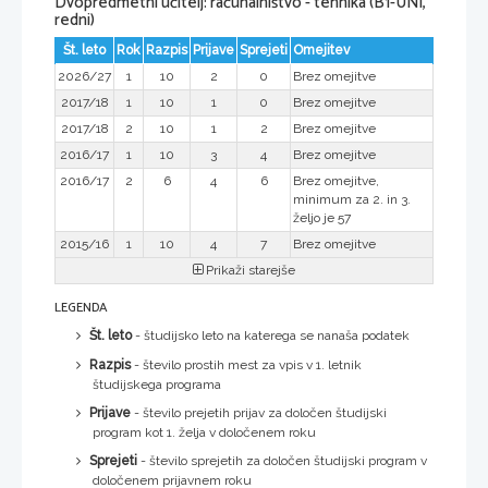
Dvopredmetni učitelj: računalništvo - tehnika (B1-UNI,
redni)
Št. leto
Rok
Razpis
Prijave
Sprejeti
Omejitev
2026/27
1
10
2
0
Brez omejitve
2017/18
1
10
1
0
Brez omejitve
2017/18
2
10
1
2
Brez omejitve
2016/17
1
10
3
4
Brez omejitve
2016/17
2
6
4
6
Brez omejitve,
minimum za 2. in 3.
željo je 57
2015/16
1
10
4
7
Brez omejitve
Prikaži starejše
LEGENDA
Št. leto
- študijsko leto na katerega se nanaša podatek
Razpis
- število prostih mest za vpis v 1. letnik
študijskega programa
Prijave
- število prejetih prijav za določen študijski
program kot 1. želja v določenem roku
Sprejeti
- število sprejetih za določen študijski program v
določenem prijavnem roku