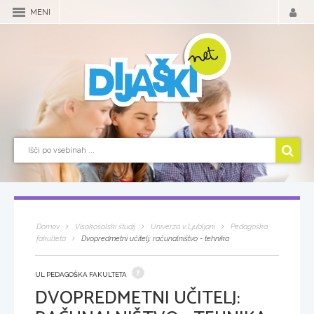
MENI
Domov
Visokošolski študij
Univerza v Ljubljani
Pedagoška
fakulteta
Dvopredmetni učitelj: računalništvo - tehnika
UL PEDAGOŠKA FAKULTETA
DVOPREDMETNI UČITELJ: