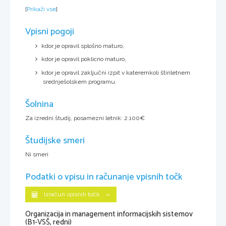
[
Prikaži vse
]
Vpisni pogoji
kdor je opravil splošno maturo,
kdor je opravil poklicno maturo,
kdor je opravil zaključni izpit v kateremkoli štiriletnem
srednješolskem programu.
Šolnina
Za izredni študij, posamezni letnik: 2.100€
Študijske smeri
Ni smeri
Podatki o vpisu in računanje vpisnih točk
Izračun vpisnih točk
Organizacija in management informacijskih sistemov
(B1-VSŠ, redni)