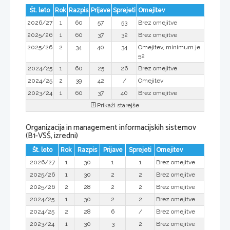
Št. leto
Rok
Razpis
Prijave
Sprejeti
Omejitev
2026/27
1
60
57
53
Brez omejitve
2025/26
1
60
37
32
Brez omejitve
2025/26
2
34
40
34
Omejitev, minimum je
52
2024/25
1
60
25
26
Brez omejitve
2024/25
2
39
42
/
Omejitev
2023/24
1
60
37
40
Brez omejitve
Prikaži starejše
Organizacija in management informacijskih sistemov
(B1-VSŠ, izredni)
Št. leto
Rok
Razpis
Prijave
Sprejeti
Omejitev
2026/27
1
30
1
1
Brez omejitve
2025/26
1
30
2
2
Brez omejitve
2025/26
2
28
2
2
Brez omejitve
2024/25
1
30
2
2
Brez omejitve
2024/25
2
28
6
/
Brez omejitve
2023/24
1
30
3
2
Brez omejitve