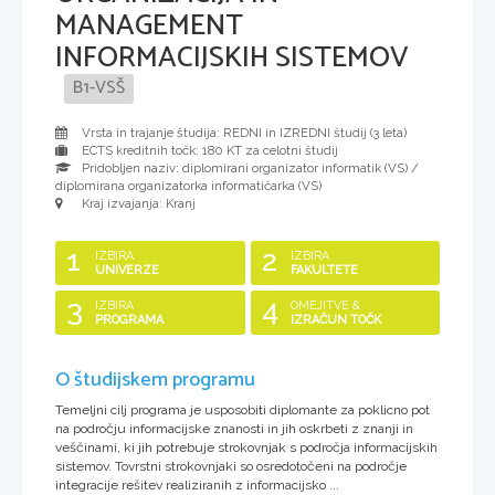
MANAGEMENT
INFORMACIJSKIH SISTEMOV
B1-VSŠ
Vrsta in trajanje študija: REDNI in IZREDNI študij (
3 leta
)
ECTS kreditnih točk: 180 KT za celotni študij
Pridobljen naziv:
diplomirani organizator informatik (VS) /
diplomirana organizatorka informatičarka (VS)
Kraj izvajanja: Kranj
1
2
IZBIRA
IZBIRA
UNIVERZE
FAKULTETE
3
4
IZBIRA
OMEJITVE &
PROGRAMA
IZRAČUN TOČK
O študijskem programu
Temeljni cilj programa je usposobiti diplomante za poklicno pot
na področju informacijske znanosti in jih oskrbeti z znanji in
veščinami, ki jih potrebuje strokovnjak s področja informacijskih
sistemov. Tovrstni strokovnjaki so osredotočeni na področje
integracije rešitev realiziranih z informacijsko ...