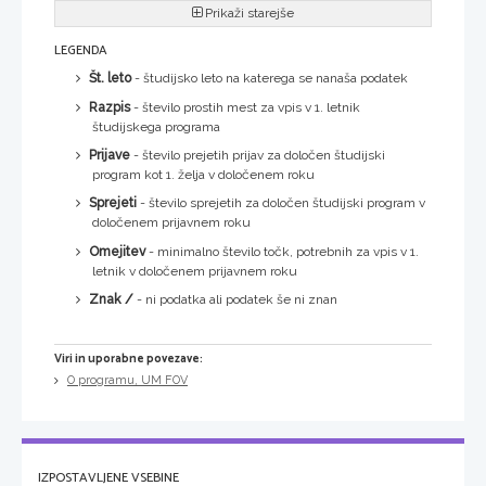
Prikaži starejše
LEGENDA
Št. leto
- študijsko leto na katerega se nanaša podatek
Razpis
- število prostih mest za vpis v 1. letnik
študijskega programa
Prijave
- število prejetih prijav za določen študijski
program kot 1. želja v določenem roku
Sprejeti
- število sprejetih za določen študijski program v
določenem prijavnem roku
Omejitev
- minimalno število točk, potrebnih za vpis v 1.
letnik v določenem prijavnem roku
Znak /
- ni podatka ali podatek še ni znan
Viri in uporabne povezave:
O programu, UM FOV
IZPOSTAVLJENE VSEBINE