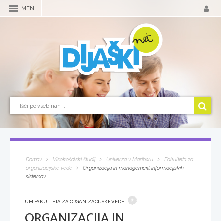
MENI
Domov
Visokošolski študij
Univerza v Mariboru
Fakulteta za
organizacijske vede
Organizacija in management informacijskih
sistemov
UM FAKULTETA ZA ORGANIZACIJSKE VEDE
ORGANIZACIJA IN