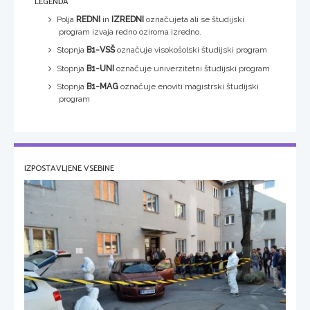
LEGENDA
Polja
REDNI
in
IZREDNI
označujeta ali se študijski
program izvaja redno oziroma izredno.
Stopnja
B1-VSŠ
označuje visokošolski študijski program
Stopnja
B1-UNI
označuje univerzitetni študijski program
Stopnja
B1-MAG
označuje enoviti magistrski študijski
program
IZPOSTAVLJENE VSEBINE