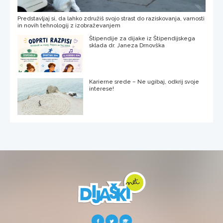
Predstavljaj si, da lahko združiš svojo strast do raziskovanja, varnosti
in novih tehnologij z izobraževanjem
Štipendije za dijake iz Štipendijskega
sklada dr. Janeza Drnovška
Karierne srede – Ne ugibaj, odkrij svoje
interese!