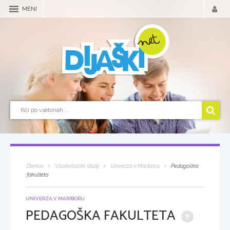
MENI
Domov
Visokošolski študij
Univerza v Mariboru
Pedagoška
fakulteta
UNIVERZA V MARIBORU
PEDAGOŠKA FAKULTETA