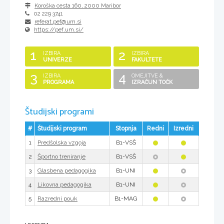
Koroška cesta 160
,
2000
Maribor
02 229 3741
referat.pef@um.si
https://pef.um.si/
1
2
IZBIRA
IZBIRA
UNIVERZE
FAKULTETE
3
4
IZBIRA
OMEJITVE &
PROGRAMA
IZRAČUN TOČK
Študijski programi
#
Študijski program
Stopnja
Redni
Izredni
1
B1-VSŠ
Predšolska vzgoja
2
B1-VSŠ
Športno treniranje
3
B1-UNI
Glasbena pedagogika
4
B1-UNI
Likovna pedagogika
5
B1-MAG
Razredni pouk