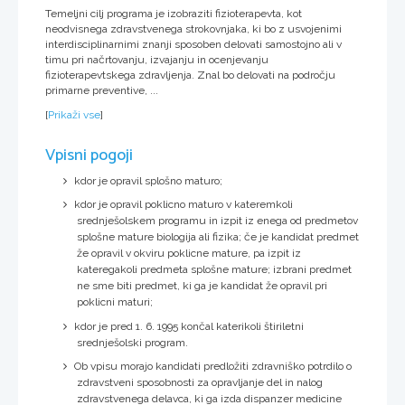
Temeljni cilj programa je izobraziti fizioterapevta, kot
neodvisnega zdravstvenega strokovnjaka, ki bo z usvojenimi
interdisciplinarnimi znanji sposoben delovati samostojno ali v
timu pri načrtovanju, izvajanju in ocenjevanju
fizioterapevtskega zdravljenja. Znal bo delovati na področju
primarne preventive, ...
[
Prikaži vse
]
Vpisni pogoji
kdor je opravil splošno maturo;
kdor je opravil poklicno maturo v kateremkoli
srednješolskem programu in izpit iz enega od predmetov
splošne mature biologija ali fizika; če je kandidat predmet
že opravil v okviru poklicne mature, pa izpit iz
kateregakoli predmeta splošne mature; izbrani predmet
ne sme biti predmet, ki ga je kandidat že opravil pri
poklicni maturi;
kdor je pred 1. 6. 1995 končal katerikoli štiriletni
srednješolski program.
Ob vpisu morajo kandidati predložiti zdravniško potrdilo o
zdravstveni sposobnosti za opravljanje del in nalog
zdravstvenega delavca, ki ga izda dispanzer medicine