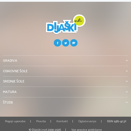
GRADIVA
OSNOVNE ŠOLE
SREDNJE ŠOLE
MATURA
ŠTUDIJ
Pogoji uporabe
Pravila
Kontakt
Oglaševanje
ISSN 1581-923X
© Dijaški.net 2000-2026
Vse pravice pridržane