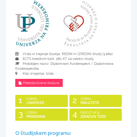
Vrsta in trajanje študija: REDNI in IZREDNI študij (
3 leta
)
ECTS kreditnih točk: 180 KT za celotni študij
Pridobljen naziv:
Diplomirani fizioterapevt / Diplomirana
fizioterapevtka
Kraj izvajanja: Izola
Predstavitvena brošura
1
2
IZBIRA
IZBIRA
UNIVERZE
FAKULTETE
3
4
IZBIRA
OMEJITVE &
PROGRAMA
IZRAČUN TOČK
O študijskem programu