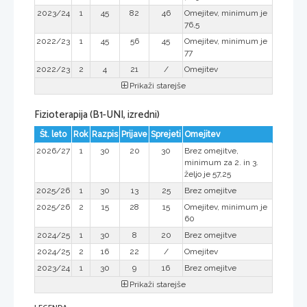
2023/24
1
45
82
46
Omejitev, minimum je
76,5
2022/23
1
45
56
45
Omejitev, minimum je
77
2022/23
2
4
21
/
Omejitev
Prikaži starejše
Fizioterapija (B1-UNI, izredni)
Št. leto
Rok
Razpis
Prijave
Sprejeti
Omejitev
2026/27
1
30
20
30
Brez omejitve,
minimum za 2. in 3.
željo je 57,25
2025/26
1
30
13
25
Brez omejitve
2025/26
2
15
28
15
Omejitev, minimum je
60
2024/25
1
30
8
20
Brez omejitve
2024/25
2
16
22
/
Omejitev
2023/24
1
30
9
16
Brez omejitve
Prikaži starejše