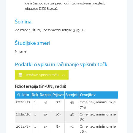
dela (napotnica za predhodni zdravstveni pregled,
obrazec DZS 8.204).
Šolnina
Za izredni študij, posamezni letnik: 3.750€
Študijske smeri
Ni smeri
Podatki o vpisu in računanje vpisnih točk
Izračun vpisnih točk
Fizioterapija (B1-UNI, redni)
Št. leto
Rok
Razpis
Prijave
Sprejeti
Omejitev
2026/27
1
45
72
45
Omejitev, minimum je
79,5
2025/26
1
45
103
46
Omejitev, minimum je
80
2024/25
1
45
85
51
Omejitev, minimum je
76,5