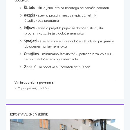
LEGENDA
Št. leto
- študijsko leto na katerega se nanaša podatek
Razpis
- število prostih mest za vpis v 1. letnik
študijskega programa
Prijave
- število prejetih prijav za določen študijski
program kot 1. želja v določenem roku
Sprejeti
- število sprejetih za določen študijski program v
določenem prijavnem roku
Omejitev
- minimalno število točk, potrebnih za vpis v 1.
letnik v določenem prijavnem roku
Znak /
- ni podatka ali podatek še ni znan
Viri in uporabne povezave:
O programu, UP FVZ
IZPOSTAVLJENE VSEBINE