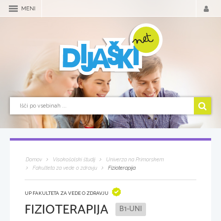
MENI
Domov
Visokošolski študij
Univerza na Primorskem
Fakulteta za vede o zdravju
Fizioterapija
UP FAKULTETA ZA VEDE O ZDRAVJU
FIZIOTERAPIJA
B1-UNI