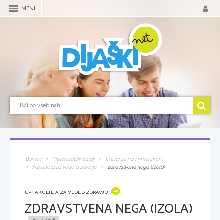
MENI
Domov
Visokošolski študij
Univerza na Primorskem
Fakulteta za vede o zdravju
Zdravstvena nega (Izola)
UP FAKULTETA ZA VEDE O ZDRAVJU
ZDRAVSTVENA NEGA (IZOLA)