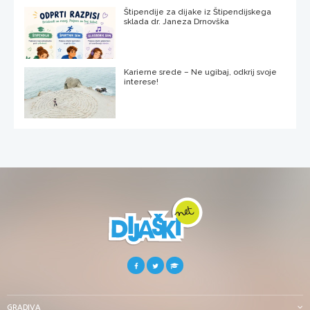
Štipendije za dijake iz Štipendijskega
sklada dr. Janeza Drnovška
Karierne srede – Ne ugibaj, odkrij svoje
interese!
GRADIVA