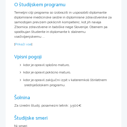
O študijskem programu
Temeljni cilji programa so izobraziti in usposobiti diplomante
diplomirane medicinske sestre in diplomirane zdravstvenike za
samostojen prevzem poklicnih kompetenc, kot jih navaja
Zbornica zdravstvene in babiške nege Slovenije. Obenem pa
spodbujan študente in diplomante k stalnemu
vseživljenjskemu ...
[
Prikaži vse
]
Vpisni pogoji
kdor je opravil splošno maturo,
kdor je opravil poklicno maturo,
kdor je opravil zaključni izpit v kateremkoli štiriletnem
srednješolskem programu.
Šolnina
Za izredni študij, posamezni letnik: 3.500€
Študijske smeri
Ni smeri