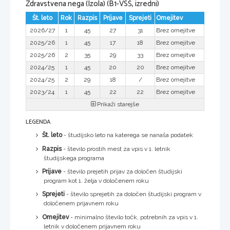
Zdravstvena nega (Izola) (B1-VSŠ, izredni)
Št. leto
Rok
Razpis
Prijave
Sprejeti
Omejitev
2026/27
1
45
27
31
Brez omejitve
2025/26
1
45
17
18
Brez omejitve
2025/26
2
35
29
33
Brez omejitve
2024/25
1
45
20
20
Brez omejitve
2024/25
2
29
18
/
Brez omejitve
2023/24
1
45
22
22
Brez omejitve
Prikaži starejše
LEGENDA
Št. leto
- študijsko leto na katerega se nanaša podatek
Razpis
- število prostih mest za vpis v 1. letnik
študijskega programa
Prijave
- število prejetih prijav za določen študijski
program kot 1. želja v določenem roku
Sprejeti
- število sprejetih za določen študijski program v
določenem prijavnem roku
Omejitev
- minimalno število točk, potrebnih za vpis v 1.
letnik v določenem prijavnem roku