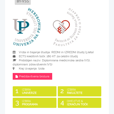
B1-VSŠ
Vrsta in trajanje študija: REDNI in IZREDNI študij (
3 leta
)
ECTS kreditnih točk: 180 KT za celotni študij
Pridobljen naziv:
Diplomirana medicinska sestra (VS),
diplomirani zdravstvenik (VS)
Kraj izvajanja: Izola
Predstavitvena brošura
1
2
IZBIRA
IZBIRA
UNIVERZE
FAKULTETE
3
4
IZBIRA
OMEJITVE &
PROGRAMA
IZRAČUN TOČK