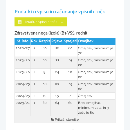
Podatki o vpisu in računanje vpisnih točk
Izračun vpisnih točk
Zdravstvena nega (Izola) (B1-VSŠ, redni)
Št. leto
Rok
Razpis
Prijave
Sprejeti
Omejitev
2026/27
1
60
82
60
Omejitev, minimum je
72
2025/26
1
60
88
63
Omejitev, minimum je
66
2025/26
2
9
24
10
Omejitev, minimum je
62
2024/25
1
60
68
63
Omejitev, minimum je
62
2024/25
2
11
15
/
Omejitev
2023/24
1
60
64
60
Brez omejitve,
minimum za 2. in 3.
željo je 80
Prikaži starejše