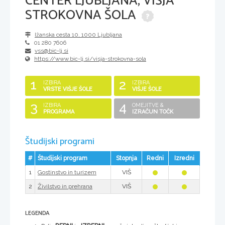
CENTER LJUBLJANA, VIŠJA
STROKOVNA ŠOLA
Ižanska cesta 10
,
1000
Ljubljana
01 280 7606
vss@bic-lj.si
https://www.bic-lj.si/visja-strokovna-sola
1
2
IZBIRA
IZBIRA
VRSTE VIŠJE ŠOLE
VIŠJE ŠOLE
3
4
IZBIRA
OMEJITVE &
PROGRAMA
IZRAČUN TOČK
Študijski programi
#
Študijski program
Stopnja
Redni
Izredni
1
VIŠ
Gostinstvo in turizem
2
VIŠ
Živilstvo in prehrana
LEGENDA