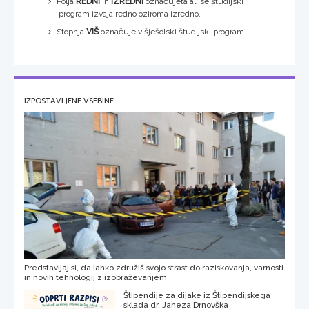
Polja
REDNI
in
IZREDNI
označujeta ali se študijski
program izvaja redno oziroma izredno.
Stopnja
VIŠ
označuje višješolski študijski program
IZPOSTAVLJENE VSEBINE
Predstavljaj si, da lahko združiš svojo strast do raziskovanja, varnosti
in novih tehnologij z izobraževanjem
Štipendije za dijake iz Štipendijskega
sklada dr. Janeza Drnovška