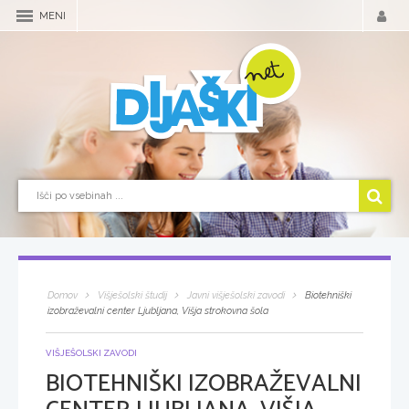
MENI
Domov
Višješolski študij
Javni višješolski zavodi
Biotehniški
izobraževalni center Ljubljana, Višja strokovna šola
VIŠJEŠOLSKI ZAVODI
BIOTEHNIŠKI IZOBRAŽEVALNI