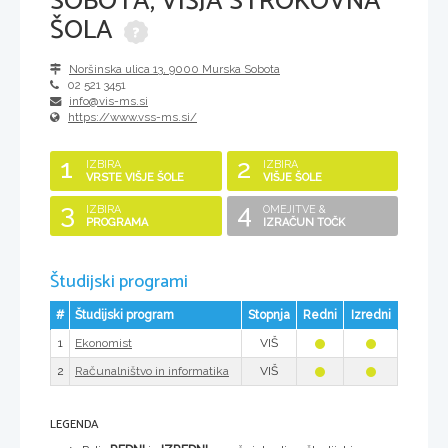
SOBOTA, VIŠJA STROKOVNA
ŠOLA
Noršinska ulica 13
,
9000
Murska Sobota
02 521 3451
info@vis-ms.si
https://www.vss-ms.si/
1
2
IZBIRA
IZBIRA
VRSTE VIŠJE ŠOLE
VIŠJE ŠOLE
3
4
IZBIRA
OMEJITVE &
PROGRAMA
IZRAČUN TOČK
Študijski programi
#
Študijski program
Stopnja
Redni
Izredni
1
VIŠ
Ekonomist
2
VIŠ
Računalništvo in informatika
LEGENDA