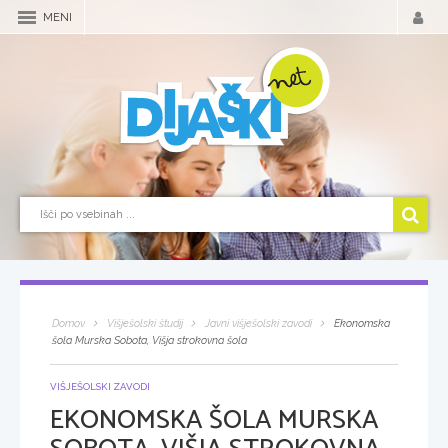
MENI
Domov
Višješolski študij
Javni višješolski zavodi
Ekonomska
šola Murska Sobota, Višja strokovna šola
VIŠJEŠOLSKI ZAVODI
EKONOMSKA ŠOLA MURSKA