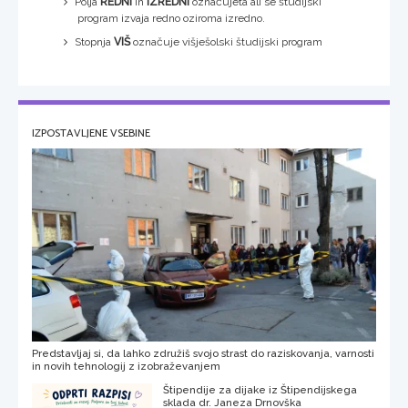
Polja
REDNI
in
IZREDNI
označujeta ali se študijski
program izvaja redno oziroma izredno.
Stopnja
VIŠ
označuje višješolski študijski program
IZPOSTAVLJENE VSEBINE
Predstavljaj si, da lahko združiš svojo strast do raziskovanja, varnosti
in novih tehnologij z izobraževanjem
Štipendije za dijake iz Štipendijskega
sklada dr. Janeza Drnovška