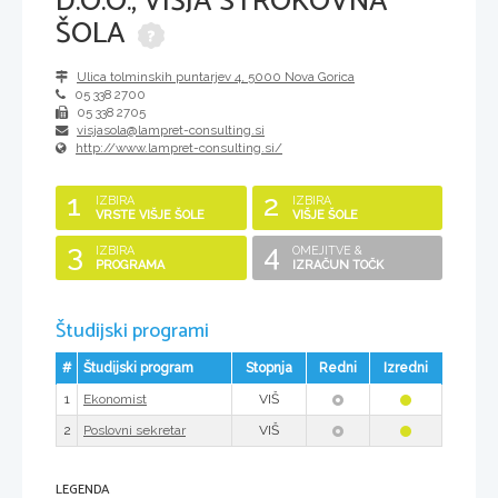
D.O.O., VIŠJA STROKOVNA
ŠOLA
Ulica tolminskih puntarjev 4
,
5000
Nova Gorica
05 338 2700
05 338 2705
visjasola@lampret-consulting.si
http://www.lampret-consulting.si/
1
2
IZBIRA
IZBIRA
VRSTE VIŠJE ŠOLE
VIŠJE ŠOLE
3
4
IZBIRA
OMEJITVE &
PROGRAMA
IZRAČUN TOČK
Študijski programi
#
Študijski program
Stopnja
Redni
Izredni
1
VIŠ
Ekonomist
2
VIŠ
Poslovni sekretar
LEGENDA