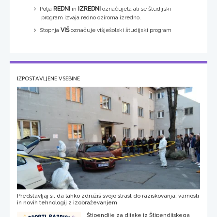
Polja
REDNI
in
IZREDNI
označujeta ali se študijski
program izvaja redno oziroma izredno.
Stopnja
VIŠ
označuje višješolski študijski program
IZPOSTAVLJENE VSEBINE
Predstavljaj si, da lahko združiš svojo strast do raziskovanja, varnosti
in novih tehnologij z izobraževanjem
Štipendije za dijake iz Štipendijskega