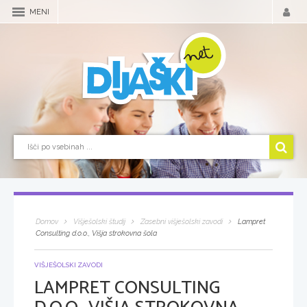
MENI
Domov
Višješolski študij
Zasebni višješolski zavodi
Lampret
Consulting d.o.o., Višja strokovna šola
VIŠJEŠOLSKI ZAVODI
LAMPRET CONSULTING