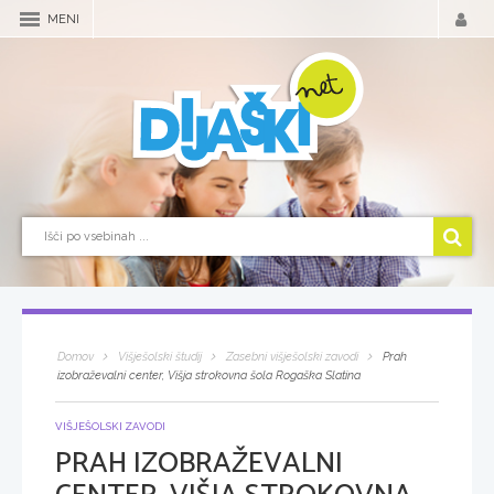
MENI
Domov
Višješolski študij
Zasebni višješolski zavodi
Prah
izobraževalni center, Višja strokovna šola Rogaška Slatina
VIŠJEŠOLSKI ZAVODI
PRAH IZOBRAŽEVALNI