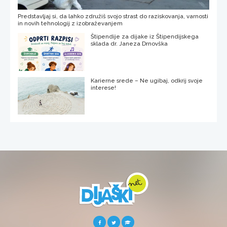
Predstavljaj si, da lahko združiš svojo strast do raziskovanja, varnosti
in novih tehnologij z izobraževanjem
Štipendije za dijake iz Štipendijskega
sklada dr. Janeza Drnovška
Karierne srede – Ne ugibaj, odkrij svoje
interese!