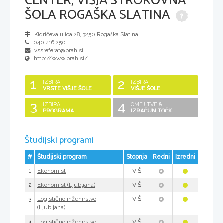
CENTER, VIŠJA STROKOVNA
ŠOLA ROGAŠKA SLATINA
Kidričeva ulica 28
,
3250
Rogaška Slatina
040 416 250
vssreferat@prah.si
http://www.prah.si/
1
2
IZBIRA
IZBIRA
VRSTE VIŠJE ŠOLE
VIŠJE ŠOLE
3
4
IZBIRA
OMEJITVE &
PROGRAMA
IZRAČUN TOČK
Študijski programi
#
Študijski program
Stopnja
Redni
Izredni
1
VIŠ
Ekonomist
2
VIŠ
Ekonomist (Ljubljana)
3
VIŠ
Logistično inženirstvo
(Ljubljana)
4
VIŠ
Logistično inženirstvo