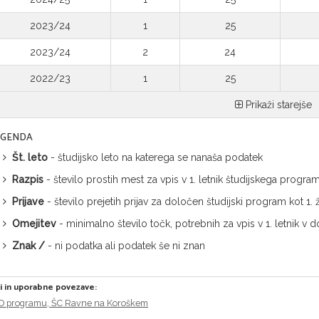
2023/24
1
25
2023/24
2
24
2022/23
1
25
Prikaži starejše
EGENDA
Št. leto
- študijsko leto na katerega se nanaša podatek
Razpis
- število prostih mest za vpis v 1. letnik študijskega progra
Prijave
- število prejetih prijav za določen študijski program kot 1
Omejitev
- minimalno število točk, potrebnih za vpis v 1. letnik 
Znak /
- ni podatka ali podatek še ni znan
ri in uporabne povezave:
O programu, ŠC Ravne na Koroškem