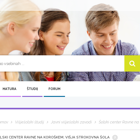
MATURA
ŠTUDIJ
FORUM
omov
Višješolski študij
Javni višješolski zavodi
Šolski center Ravne na
LSKI CENTER RAVNE NA KOROŠKEM, VIŠJA STROKOVNA ŠOLA