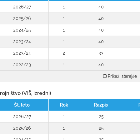
2026/27
1
40
2025/26
1
40
2024/25
1
40
2023/24
1
40
2023/24
2
33
2022/23
1
40
Prikaži starejše
rojništvo (VIŠ, izredni)
Št. leto
Rok
Razpis
2026/27
1
25
2025/26
1
25
2024/25
1
25