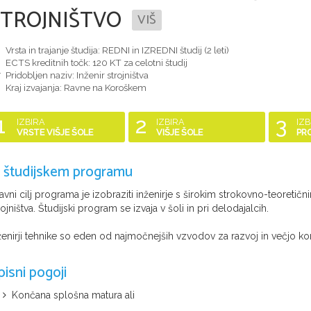
STROJNIŠTVO
VIŠ
Vrsta in trajanje študija: REDNI in IZREDNI študij (
2 leti
)
ECTS kreditnih točk: 120 KT za celotni študij
Pridobljen naziv:
Inženir strojništva
Kraj izvajanja: Ravne na Koroškem
1
2
3
IZBIRA
IZBIRA
IZB
VRSTE VIŠJE ŠOLE
VIŠJE ŠOLE
PR
 študijskem programu
avni cilj programa je izobraziti inženirje s širokim strokovno-teoret
rojništva. Študijski program se izvaja v šoli in pri delodajalcih.
ženirji tehnike so eden od najmočnejših vzvodov za razvoj in večjo k
pisni pogoji
Končana splošna matura ali