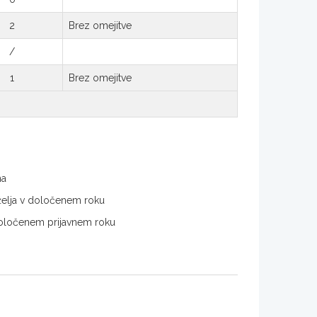
2
Brez omejitve
/
1
Brez omejitve
ma
. želja v določenem roku
v določenem prijavnem roku