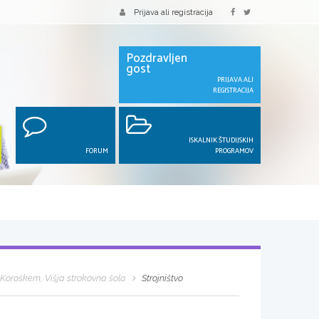
Prijava ali registracija
Pozdravljen
gost
PRIJAVA ALI
REGISTRACIJA
ISKALNIK ŠTUDIJSKIH
FORUM
PROGRAMOV
 Koroškem, Višja strokovna šola
Strojništvo