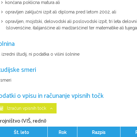
končana poklicna matura ali
opravljen zaključni izpit ali diploma pred letom 2002, ali
opravljen, mojstski, delovodski ali poslovodski izpit, tri leta delov
(slovenščine, italijanščine ali madžarščine) ter matematike ali tu
olnina
 izredni študij, ni podatka o višini šolnine
tudijske smeri
 smeri
odatki o vpisu in računanje vpisnih točk
Izračun vpisnih točk
rojništvo (VIŠ, redni)
Št. leto
Rok
Razpis