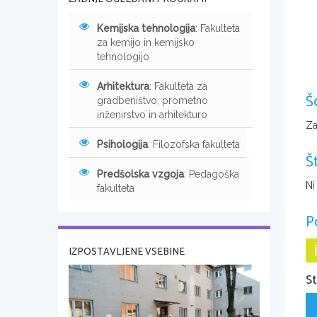
Kemijska tehnologija
: Fakulteta
za kemijo in kemijsko
tehnologijo
Arhitektura
: Fakulteta za
Š
gradbeništvo, prometno
inženirstvo in arhitekturo
Za
Psihologija
: Filozofska fakulteta
Š
Predšolska vzgoja
: Pedagoška
Ni
fakulteta
P
IZPOSTAVLJENE VSEBINE
St