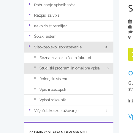
Računanje vpisnih točk
Razpisi za vpis
Kako do štipendije?
Šolski sistem
Visokošolsko izobraževanje
Seznam visokih šol in fakultet
Študijski programi in omejitve vpisa
O
Bolonjski sistem
Gl
st
Vpisni postopek
Vpisni rokovnik
In
Višješolsko izobraževanje
V
ZADNJE OGLEDANI PROGRAMI