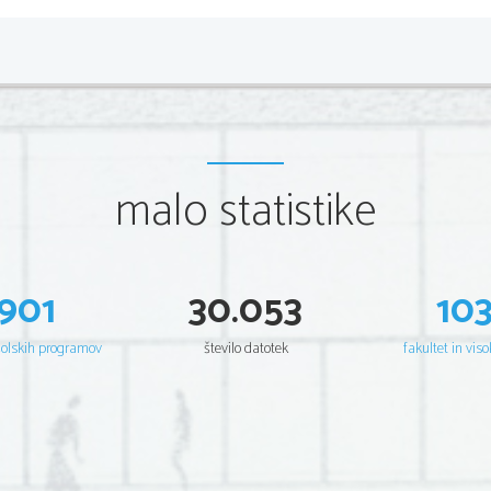
malo statistike
901
30.053
10
šolskih programov
število datotek
fakultet in viso