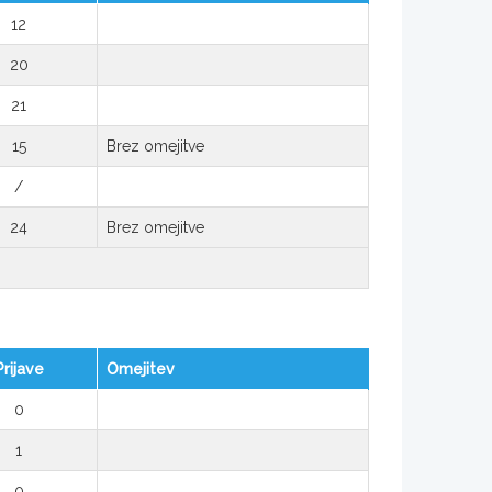
12
20
21
15
Brez omejitve
/
24
Brez omejitve
Prijave
Omejitev
0
1
0