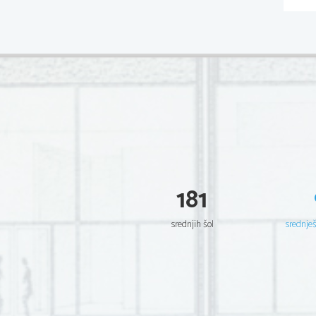
181
srednjih šol
srednje