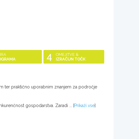
4
IRA
OMEJITVE &
OGRAMA
IZRAČUN TOČK
ičnim ter praktično uporabnim znanjem za področje
onkurenčnost gospodarstva. Zaradi ...
[
Prikaži vse
]