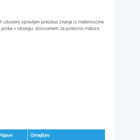
nih izkušenj opravljen preizkus znanja iz materinščine
jega jezika v obsegu, določenem za poklicno maturo.
Prijave
Omejitev