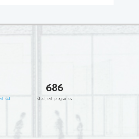
3
686
kih šol
študijskih programov