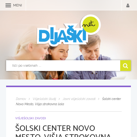
MENI
Domov
Višješolski študij
Javni višješolski zavodi
Šolski center
Novo Mesto, Višja strokovna šola
VIŠJEŠOLSKI ZAVODI
ŠOLSKI CENTER NOVO