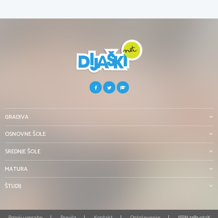
GRADIVA
OSNOVNE ŠOLE
SREDNJE ŠOLE
MATURA
ŠTUDIJ
Pogoji uporabe
Pravila
Kontakt
Oglaševanje
ISSN 1581-923X