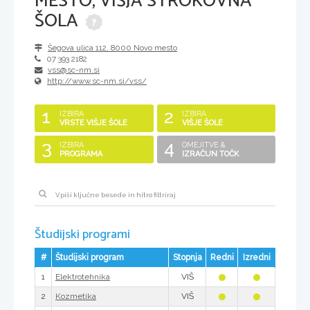
MESTO, VIŠJA STROKOVNA
ŠOLA
Šegova ulica 112
,
8000
Novo mesto
07 393 2182
vss@sc-nm.si
http://www.sc-nm.si/vss/
1
2
IZBIRA
IZBIRA
VRSTE VIŠJE ŠOLE
VIŠJE ŠOLE
3
4
IZBIRA
OMEJITVE &
PROGRAMA
IZRAČUN TOČK
Študijski programi
#
Študijski program
Stopnja
Redni
Izredni
1
VIŠ
Elektrotehnika
2
VIŠ
Kozmetika