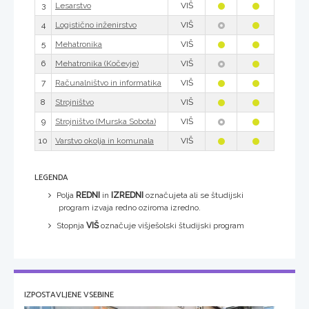
3
VIŠ
Lesarstvo
4
VIŠ
Logistično inženirstvo
5
VIŠ
Mehatronika
6
VIŠ
Mehatronika (Kočevje)
7
VIŠ
Računalništvo in informatika
8
VIŠ
Strojništvo
9
VIŠ
Strojništvo (Murska Sobota)
10
VIŠ
Varstvo okolja in komunala
LEGENDA
Polja
REDNI
in
IZREDNI
označujeta ali se študijski
program izvaja redno oziroma izredno.
Stopnja
VIŠ
označuje višješolski študijski program
IZPOSTAVLJENE VSEBINE