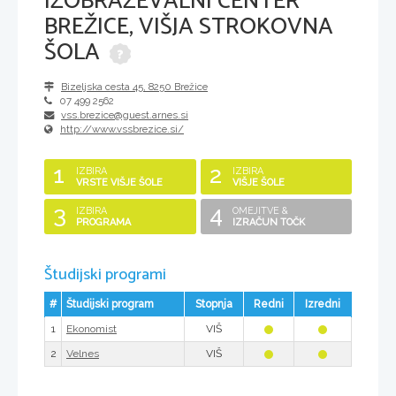
IZOBRAŽEVALNI CENTER
BREŽICE, VIŠJA STROKOVNA
ŠOLA
Bizeljska cesta 45
,
8250
Brežice
07 499 2562
vss.brezice@guest.arnes.si
http://www.vssbrezice.si/
1
2
IZBIRA
IZBIRA
VRSTE VIŠJE ŠOLE
VIŠJE ŠOLE
3
4
IZBIRA
OMEJITVE &
PROGRAMA
IZRAČUN TOČK
Študijski programi
#
Študijski program
Stopnja
Redni
Izredni
1
VIŠ
Ekonomist
2
VIŠ
Velnes