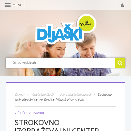
MENI
Domov
Višješolski študij
Javni višješolski zavodi
Strokovno
izobraževalni center Brežice, Višja strokovna šola
VIŠJEŠOLSKI ZAVODI
STROKOVNO