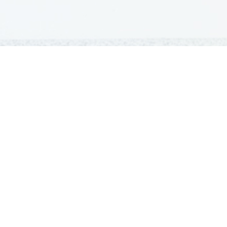
GRADIVA
Šolska gradiva
Pošlji datoteke
Seznam donatorjev
Najbolje ocenjena
Največkrat prenešena