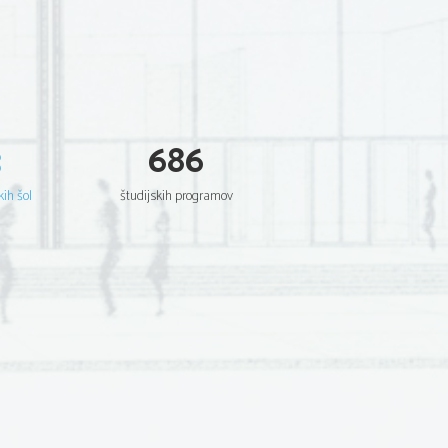
3
686
kih šol
študijskih programov