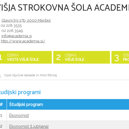
VIŠJA STROKOVNA ŠOLA ACADEM
Glavni trg 17b
,
2000
Maribor
02 228 3535
02 228 3549
info@academia.si
http://www.academia.si/
1
2
3
IZBIRA
IZBIRA
IZB
VRSTE VIŠJE ŠOLE
VIŠJE ŠOLE
PR
tudijski programi
#
Študijski program
1
Ekonomist
2
Ekonomist (Ljubljana)