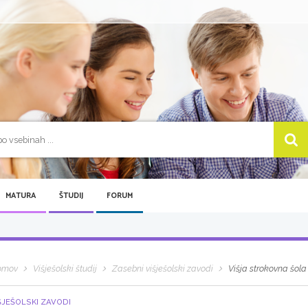
MATURA
ŠTUDIJ
FORUM
omov
Višješolski študij
Zasebni višješolski zavodi
Višja strokovna šol
ŠJEŠOLSKI ZAVODI