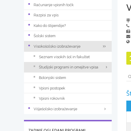
Računanje vpisnih točk
Razpisi za vpis
Kako do štipendije?
Šolski sistem
Visokošolsko izobraževanje
Seznam visokih šol in fakultet
Študijski programi in omejitve vpisa
Bolonjski sistem
Vpisni postopek
Š
Vpisni rokovnik
Višješolsko izobraževanje
ZADNJE OGLEDANI PROGRAMI