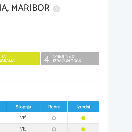
IA, MARIBOR
4
IRA
OMEJITVE &
OGRAMA
IZRAČUN TOČK
Stopnja
Redni
Izredni
VIŠ
VIŠ