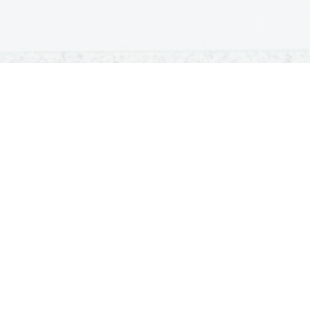
OSNOVNE ŠOLE
SREDNJE ŠOLE
M
Seznam osnovnih šol
Iskalnik SŠ programov
Sp
Osnovnošolski koledar
Srednje šole po regijah
Ma
Nacionalno preverjanje znanja
Vpis v srednje šole
Po
Tretji predmet NPZ
Srednješolski koledar
Vp
Dijaški domovi