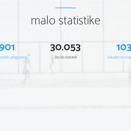
malo statistike
901
30.053
10
šolskih programov
število datotek
fakultet in viso