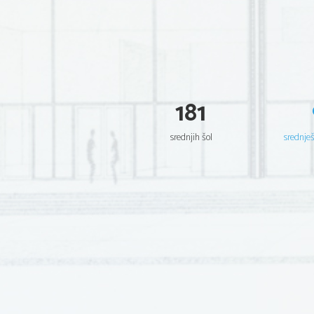
181
srednjih šol
srednje