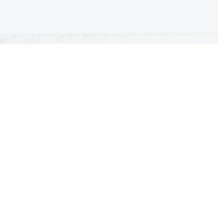
ATURA
ŠTUDIJ
lošna matura
Iskalnik študijskih programov
turitetni tečaj
Univerze
klicna matura
Fakultete in visoke šole
ogled v pole in ugovor
Višje šole
Razpisi za vpis