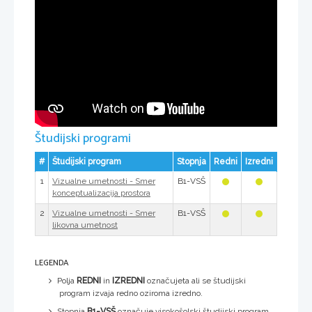
Študijski programi
#
Študijski program
Stopnja
Redni
Izredni
1
B1-VSŠ
Vizualne umetnosti - Smer
konceptualizacija prostora
2
B1-VSŠ
Vizualne umetnosti - Smer
likovna umetnost
LEGENDA
Polja
REDNI
in
IZREDNI
označujeta ali se študijski
program izvaja redno oziroma izredno.
Stopnja
B1-VSŠ
označuje visokošolski študijski program