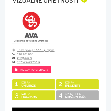
VIZUALNE UMETNOSTI
Trubarjeva 5
,
1000
Ljubljana
070 701 606
info@ava.si
http://www.ava.si
Predstavitvena brošura
1
2
IZBIRA
IZBIRA
UNIVERZE
FAKULTETE
3
4
IZBIRA
OMEJITVE &
PROGRAMA
IZRAČUN TOČK