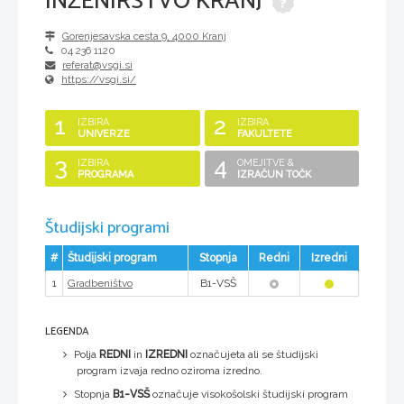
INŽENIRSTVO KRANJ
Gorenjesavska cesta 9
,
4000
Kranj
04 236 1120
referat@vsgi.si
https://vsgi.si/
1
2
IZBIRA
IZBIRA
UNIVERZE
FAKULTETE
3
4
IZBIRA
OMEJITVE &
PROGRAMA
IZRAČUN TOČK
Študijski programi
#
Študijski program
Stopnja
Redni
Izredni
1
B1-VSŠ
Gradbeništvo
LEGENDA
Polja
REDNI
in
IZREDNI
označujeta ali se študijski
program izvaja redno oziroma izredno.
Stopnja
B1-VSŠ
označuje visokošolski študijski program