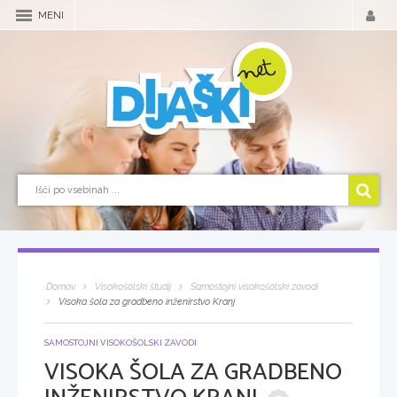
MENI
Domov
Visokošolski študij
Samostojni visokošolski zavodi
Visoka šola za gradbeno inženirstvo Kranj
SAMOSTOJNI VISOKOŠOLSKI ZAVODI
VISOKA ŠOLA ZA GRADBENO