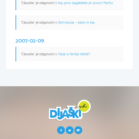
*Claudia* je odgovoril v
kaj prvo zagledate pr punci/fantu
*Claudia* je odgovoril v
Gimnazija - kako in kaj
2007-02-09
*Claudia* je odgovoril v
Česa si fantje želite?