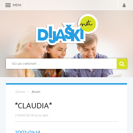
MENI
Domov
forum
*CLAUDIA*
Z NAMI ŽE OD 10.01.2007 ...
2007-03-14