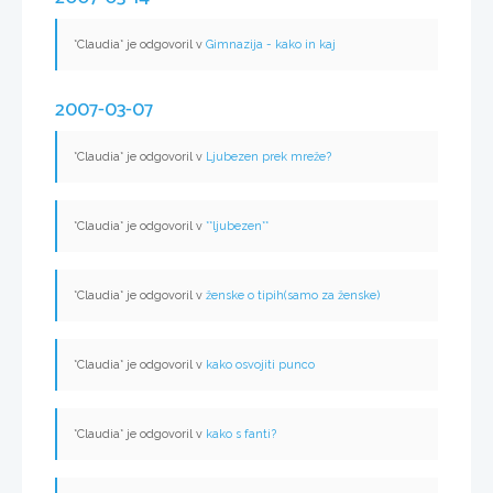
*Claudia* je odgovoril v
Gimnazija - kako in kaj
2007-03-07
*Claudia* je odgovoril v
Ljubezen prek mreže?
*Claudia* je odgovoril v
**ljubezen**
*Claudia* je odgovoril v
ženske o tipih(samo za ženske)
*Claudia* je odgovoril v
kako osvojiti punco
*Claudia* je odgovoril v
kako s fanti?