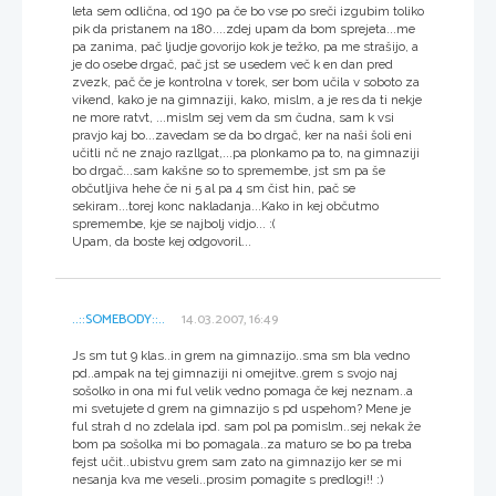
leta sem odlična, od 190 pa če bo vse po sreči izgubim toliko
pik da pristanem na 180....zdej upam da bom sprejeta...me
pa zanima, pač ljudje govorijo kok je težko, pa me strašijo, a
je do osebe drgač, pač jst se usedem več k en dan pred
zvezk, pač če je kontrolna v torek, ser bom učila v soboto za
vikend, kako je na gimnaziji, kako, mislm, a je res da ti nekje
ne more ratvt, ...mislm sej vem da sm čudna, sam k vsi
pravjo kaj bo...zavedam se da bo drgač, ker na naši šoli eni
učitli nč ne znajo razllgat,...pa plonkamo pa to, na gimnaziji
bo drgač...sam kakšne so to spremembe, jst sm pa še
občutljiva hehe če ni 5 al pa 4 sm čist hin, pač se
sekiram...torej konc nakladanja...Kako in kej občutmo
spremembe, kje se najbolj vidjo... :(
Upam, da boste kej odgovoril...
..::SOMEBODY::..
14.03.2007, 16:49
Js sm tut 9 klas..in grem na gimnazijo..sma sm bla vedno
pd..ampak na tej gimnaziji ni omejitve..grem s svojo naj
sošolko in ona mi ful velik vedno pomaga če kej neznam..a
mi svetujete d grem na gimnazijo s pd uspehom? Mene je
ful strah d no zdelala ipd. sam pol pa pomislm..sej nekak že
bom pa sošolka mi bo pomagala..za maturo se bo pa treba
fejst učit..ubistvu grem sam zato na gimnazijo ker se mi
nesanja kva me veseli..prosim pomagite s predlogi!! :)