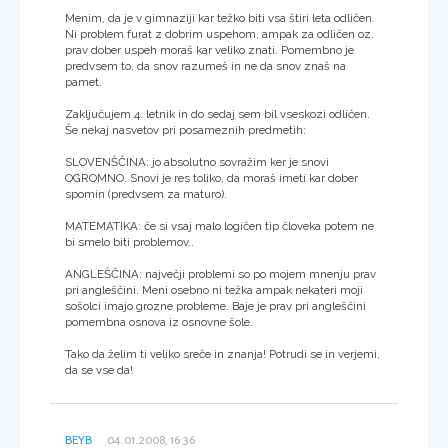
Menim, da je v gimnaziji kar težko biti vsa štiri leta odličen.
Ni problem furat z dobrim uspehom, ampak za odličen oz.
prav dober uspeh moraš kar veliko znati. Pomembno je
predvsem to, da snov razumeš in ne da snov znaš na
pamet.
Zaključujem 4. letnik in do sedaj sem bil vseskozi odličen.
Še nekaj nasvetov pri posameznih predmetih:
SLOVENŠČINA: jo absolutno sovražim ker je snovi
OGROMNO. Snovi je res toliko, da moraš imeti kar dober
spomin (predvsem za maturo).
MATEMATIKA: če si vsaj malo logičen tip človeka potem ne
bi smelo biti problemov..
ANGLEŠČINA: največji problemi so po mojem mnenju prav
pri angleščini. Meni osebno ni težka ampak nekateri moji
sošolci imajo grozne probleme. Baje je prav pri angleščini
pomembna osnova iz osnovne šole.
Tako da želim ti veliko sreče in znanja! Potrudi se in verjemi,
da se vse da!
BEYB
04.01.2008, 16:36