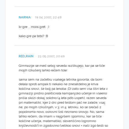
NARNIA
19.04.2007, 22:48
kr gre .. mora gret ;)
kako gre pa tebi? :B
RED_RAIN
23.05.2007, 20:49
Gimnazije se med seboj seveda razlikujejo, kar pa se tiče
mojih izkušenj lahko rečem tole:
sama sem na začetku vsakega letnika govorila, da bom
delala sproti ampak ti nekako ne znese(delno je kriva
količina snovi, še bolj pa lenoba ;D) zato sem vsa štiri leta v
gimnaziji pridno prakticirala kampanjsko učenje in vseeno
prišla skozi dokaj solidno (4 leta pdb uspeh), razen seveda
pri matematiki, kjer 2 dni pred testom pač ne zaleže, vsaj
ne, po mojih izkušnjah, v 3. in 4. letniku, ko se srečaš z
popolnoma novo, osnovni šoli neznano snovjo. No, sama
lahko rečem, da imam v najgršem spominu, kar se tiče
količine učenja, matematiko, slovenščino (ogromno
književnosti!) in zgodovino (velikoo snovi + naši zgo testi so