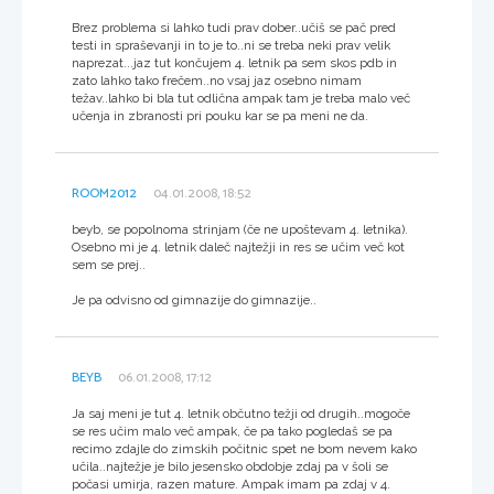
Brez problema si lahko tudi prav dober..učiš se pač pred
testi in spraševanji in to je to..ni se treba neki prav velik
naprezat...jaz tut končujem 4. letnik pa sem skos pdb in
zato lahko tako frečem..no vsaj jaz osebno nimam
težav..lahko bi bla tut odlična ampak tam je treba malo več
učenja in zbranosti pri pouku kar se pa meni ne da.
ROOM2012
04.01.2008, 18:52
beyb, se popolnoma strinjam (če ne upoštevam 4. letnika).
Osebno mi je 4. letnik daleč najtežji in res se učim več kot
sem se prej..
Je pa odvisno od gimnazije do gimnazije..
BEYB
06.01.2008, 17:12
Ja saj meni je tut 4. letnik občutno težji od drugih..mogoče
se res učim malo več ampak, če pa tako pogledaš se pa
recimo zdajle do zimskih počitnic spet ne bom nevem kako
učila..najtežje je bilo jesensko obdobje zdaj pa v šoli se
počasi umirja, razen mature. Ampak imam pa zdaj v 4.