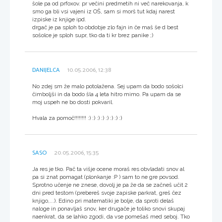
šole pa od prfoxov. pr večini predmetih ni več narekovanja, k
smo ga bli vsi vajeni iz OŠ, sam si morš tut kdaj narest
izpiske iz knjige ipd.
drgač je pa sploh to obdobje zlo fajn in če maš še d best
sošolce je sploh supr, tko da ti kr brez panike ;)
DANIJELCA
10.05.2006, 12:38
No zdej sm že malo potolažena. Sej upam da bodo sošolci
čimboljši in da bodo šla 4 leta hitro mimo. Pa upam da se
moj uspeh ne bo dosti pokvaril.
Hvala za pomoč!!!!!!!! :) :) :) :) :) :) :) :)
SASO
20.05.2006, 15:35
Ja res je tko. Pač ta višje ocene moraš res obvladati snov al
pa si znat pomagat (plonkanje :P ) sam to ne gre povsod.
Sprotno učenje ne znese, dovolj je pa že da se začneš učit 2
dni pred testom (prebereš svoje zapiske parkrat, greš čez
knjigo,...). Edino pri matematiki je bolje, da sproti delaš
naloge in ponavljaš snov, ker drugače je toliko snovi skupaj
naenkrat, da se lahko zgodi, da vse pomešaš med seboj. Tko