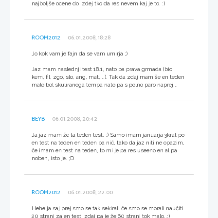
najboljše ocene do zdej tko da res nevem kaj je to. :)
ROOM2012
06.01.2008, 18:28
Jo kok vam je fajn da se vam umirja ;)
Jaz mam naslednji test 18.1, nato pa prava grmada (bio,
kem, fil, zgo, slo, ang, mat,...). Tak da zdaj mam še en teden
malo bol skuliranega tempa nato pa s polno paro naprej...
BEYB
06.01.2008, 20:42
Ja jaz mam že ta teden test. ;) Samo imam januarja 3krat po
en test na teden en teden pa nič, tako da jaz niti ne opazim,
če imam en test na teden, to mi je pa res useeno en al pa
noben, isto je. ;D
ROOM2012
06.01.2008, 22:00
Hehe ja saj prej smo se tak sekirali če smo se morali naučiti
20 strani za en test, zdaj pa je že 60 strani tok malo..:)