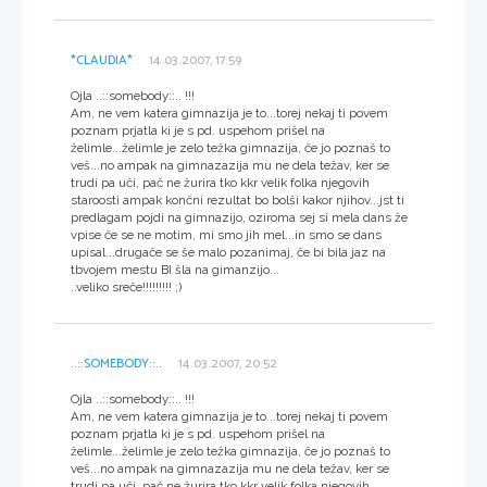
*CLAUDIA*
14.03.2007, 17:59
Ojla ..::somebody::.. !!!
Am, ne vem katera gimnazija je to...torej nekaj ti povem
poznam prjatla ki je s pd. uspehom prišel na
želimle...želimle je zelo težka gimnazija, če jo poznaš to
veš...no ampak na gimnazazija mu ne dela težav, ker se
trudi pa uči, pač ne žurira tko kkr velik folka njegovih
staroosti ampak končni rezultat bo bolši kakor njihov...jst ti
predlagam pojdi na gimnazijo, oziroma sej si mela dans že
vpise če se ne motim, mi smo jih mel...in smo se dans
upisal...drugače se še malo pozanimaj, če bi bila jaz na
tbvojem mestu BI šla na gimanzijo...
..veliko sreče!!!!!!!!! ;)
..::SOMEBODY::..
14.03.2007, 20:52
Ojla ..::somebody::.. !!!
Am, ne vem katera gimnazija je to...torej nekaj ti povem
poznam prjatla ki je s pd. uspehom prišel na
želimle...želimle je zelo težka gimnazija, če jo poznaš to
veš...no ampak na gimnazazija mu ne dela težav, ker se
trudi pa uči, pač ne žurira tko kkr velik folka njegovih