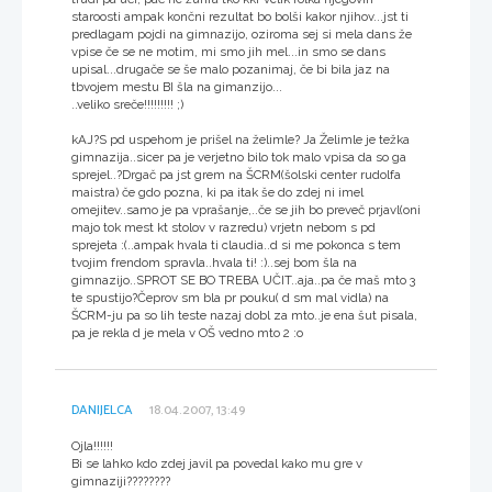
staroosti ampak končni rezultat bo bolši kakor njihov...jst ti
predlagam pojdi na gimnazijo, oziroma sej si mela dans že
vpise če se ne motim, mi smo jih mel...in smo se dans
upisal...drugače se še malo pozanimaj, če bi bila jaz na
tbvojem mestu BI šla na gimanzijo...
..veliko sreče!!!!!!!!! ;)
kAJ?S pd uspehom je prišel na želimle? Ja Želimle je težka
gimnazija..sicer pa je verjetno bilo tok malo vpisa da so ga
sprejel..?Drgač pa jst grem na ŠCRM(šolski center rudolfa
maistra) če gdo pozna, ki pa itak še do zdej ni imel
omejitev..samo je pa vprašanje,..če se jih bo preveč prjavl(oni
majo tok mest kt stolov v razredu) vrjetn nebom s pd
sprejeta :(..ampak hvala ti claudia..d si me pokonca s tem
tvojim frendom spravla..hvala ti! :)..sej bom šla na
gimnazijo..SPROT SE BO TREBA UČIT..aja..pa če maš mto 3
te spustijo?Čeprov sm bla pr pouku( d sm mal vidla) na
ŠCRM-ju pa so lih teste nazaj dobl za mto..je ena šut pisala,
pa je rekla d je mela v OŠ vedno mto 2 :o
DANIJELCA
18.04.2007, 13:49
Ojla!!!!!!
Bi se lahko kdo zdej javil pa povedal kako mu gre v
gimnaziji????????