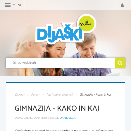
MENI
Domov
Forum
Na katero srednjo?
Gimnazija - kako in kaj
GIMNAZIJA - KAKO IN KAJ
OBJAVLJENO 05.05.2006, 13:41 OD
DANIJELCA
Končujem 9.razred in sem se vpisala na gimnazijo. Včasih me