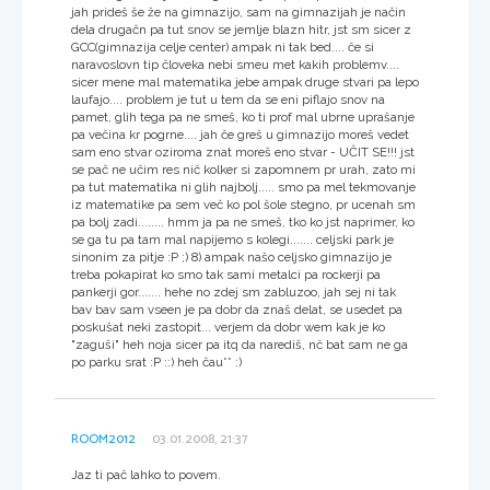
jah prideš še že na gimnazijo, sam na gimnazijah je način
dela drugačn pa tut snov se jemlje blazn hitr, jst sm sicer z
GCC(gimnazija celje center) ampak ni tak bed.... če si
naravoslovn tip človeka nebi smeu met kakih problemv....
sicer mene mal matematika jebe ampak druge stvari pa lepo
laufajo.... problem je tut u tem da se eni piflajo snov na
pamet, glih tega pa ne smeš, ko ti prof mal ubrne uprašanje
pa večina kr pogrne.... jah če greš u gimnazijo moreš vedet
sam eno stvar oziroma znat moreš eno stvar - UČIT SE!!! jst
se pač ne učim res nič kolker si zapomnem pr urah, zato mi
pa tut matematika ni glih najbolj..... smo pa mel tekmovanje
iz matematike pa sem več ko pol šole stegno, pr ucenah sm
pa bolj zadi........ hmm ja pa ne smeš, tko ko jst naprimer, ko
se ga tu pa tam mal napijemo s kolegi....... celjski park je
sinonim za pitje :P ;) 8) ampak našo celjsko gimnazijo je
treba pokapirat ko smo tak sami metalci pa rockerji pa
pankerji gor....... hehe no zdej sm zabluzoo, jah sej ni tak
bav bav sam vseen je pa dobr da znaš delat, se usedet pa
poskušat neki zastopit... verjem da dobr wem kak je ko
"zaguši" heh noja sicer pa itq da narediš, nč bat sam ne ga
po parku srat :P ::) heh čau** :)
ROOM2012
03.01.2008, 21:37
Jaz ti pač lahko to povem.