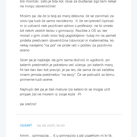
bili morilski, zato je bila kol. časa za dudlanje zgo tam nekje
na nivoju slovenščine).
Mislim pa, da če si bolj ali manj delovna, če se zanimaš za
snov (pa tudi če samo navidezno :)), če ne (preveč) špricaš
in si ustvariš nek pozitiven odnos s profesorji, ne bi smelo
bit nekih velikih težav v gimnaziji. Razlike z OŠ so, ker
moraš v gim znati snov bolj poglobljeno- tukaj mi na pamet
prideta predvsem slovenščina (slovnica) in matematika, ko
nekaj narejeno "na pol" ne pride več v poštev za pozitivno
oceno.
Sicer pa je najbolje, da gim sama doživiš in ugotoviš, pri
katerih predmetih je potrebno več učenja, pri katerih manj.
Ni tak bav bav kot pravijo, je pa res, da sama že od začetka
nisem jemala predmetov "na easy". Če se potrudiš so temu
primerne tudi ocene.
Najhujši del pa je itak matura (za katero bi se mogla učit
ampak žal ne morem iz svoje kože :P)
pa srečno!
(S)AINT
04.06.2007, 19:00
hmm... gimnazija.... it u gimnazijo s pd uspehom ni kr tk,