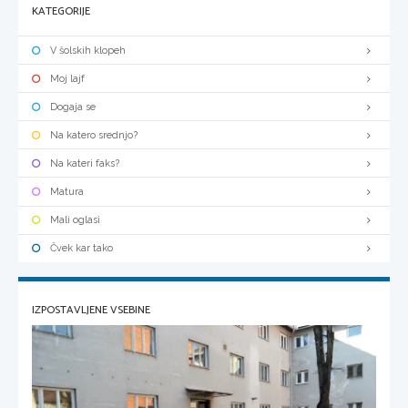
KATEGORIJE
V šolskih klopeh
Moj lajf
Dogaja se
Na katero srednjo?
Na kateri faks?
Matura
Mali oglasi
Čvek kar tako
IZPOSTAVLJENE VSEBINE