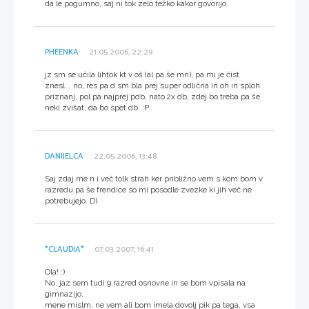
da le pogumno, saj ni tok zelo težko kakor govorijo.
PHEENKA
21.05.2006, 22:29
jz sm se učila lihtok kt v oš (al pa še mn), pa mi je čist
znesl... no, res pa d sm bla prej super odlična in oh in sploh
priznanj, pol pa najprej pdb, nato 2x db, zdej bo treba pa še
neki zvišat, da bo spet db :P
DANIJELCA
22.05.2006, 13:48
Saj zdaj me n i več tolk strah ker približno vem s kom bom v
razredu pa še frendice so mi posodle zvezke ki jih več ne
potrebujejo. D)
*CLAUDIA*
07.03.2007, 16:41
Ola! :)
No, jaz sem tudi 9.razred osnovne in se bom vpisala na
gimnazijo,
mene mislm, ne vem ali bom imela dovolj pik pa tega, vsa