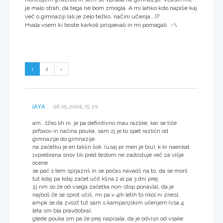
je malo strah, da tega ne bom zmogla. A mi lahko kdo napiše kaj
več o gimnaziji (ali je zelo težko, načini učenja...)?
Hvala vsem ki boste karkoli prispevali in mi pomagali. :-\
1
2
JAYA
08.05.2006, 15:29
am...tžko lih ni. je pa definitivno mau razlike, kar se tiče
prfoxov in načina pouka. sam zj je to spet različn od
gimnazije do gimnazije.
na začetku je en takšn šok (usaj pr men je biu), k kr naenkat
1xprebrana snov tik pred testom ne zadostuje več za višje
ocene.
se pač s tem sprjaznš in se počas navadš na to, da se morš
tut kdaj pa kdaj začet učit kšna 2 al pa 3 dni prej.
zj nm so že od vsega začetka non-stop ponavlal, da je
najboš če se sprot učiš, mi pa v 4ih letih to nkol ni znesl.
ampk se da zvozt tut sam s kampanjskim učenjem (vsa 4
leta sm bla pravdobra).
glede pouka sm pa že prej napisala, da je odvisn od vsake