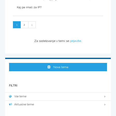
Kaj pa imaš za IP?
1
2
Za sodelovanje v temi se
prijavite
.
Nova tema
FILTRI
Vse teme
Aktualne teme