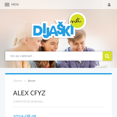
MENI
Domov
forum
ALEX CFYZ
Z NAMI ŽE OD 18.08.2024 ...
2024-08-19