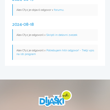
Alex Cfyz je objavil odgovor v
forumu
.
2024-08-18
Alex Cfyz je odgovoril v
Skripti in delovni zvezek
Alex Cfyz je odgovoril v
Potrebujem hitri odgovor! - Tretji vpis
na isti program