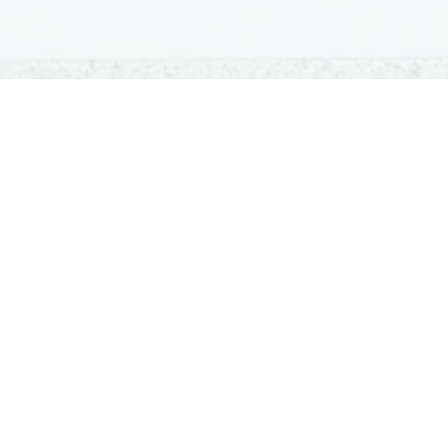
OSNOVNE ŠOLE
SREDNJE ŠOLE
M
Seznam osnovnih šol
Iskalnik SŠ programov
Sp
Osnovnošolski koledar
Srednje šole po regijah
Ma
Nacionalno preverjanje znanja
Vpis v srednje šole
Po
Tretji predmet NPZ
Srednješolski koledar
Vp
Dijaški domovi