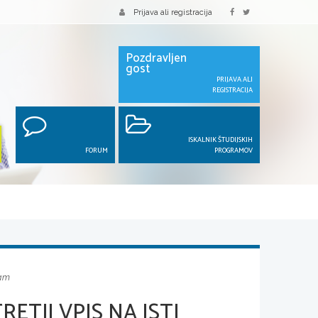
Prijava ali registracija
Pozdravljen
gost
PRIJAVA ALI
REGISTRACIJA
ISKALNIK ŠTUDIJSKIH
FORUM
PROGRAMOV
ram
ETJI VPIS NA ISTI