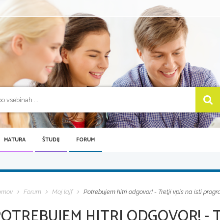
MATURA
ŠTUDIJ
FORUM
omov
Forum
Moj lajf
Potrebujem hitri odgovor! - Tretji vpis na isti prog
OTREBUJEM HITRI ODGOVOR! - TR