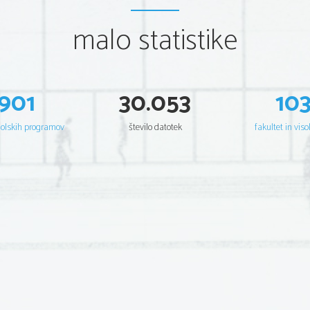
malo statistike
901
30.053
10
šolskih programov
število datotek
fakultet in viso