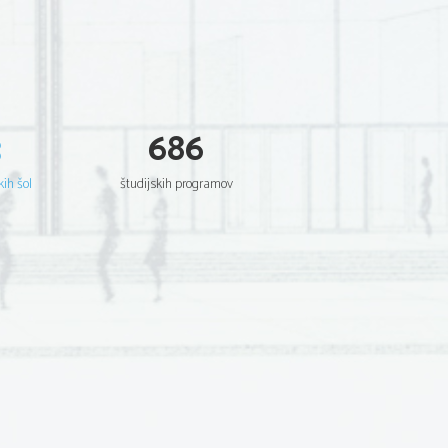
3
686
kih šol
študijskih programov