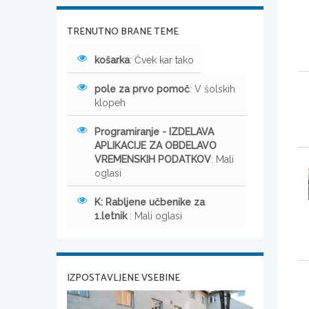
TRENUTNO BRANE TEME
košarka
: Čvek kar tako
pole za prvo pomoč
: V šolskih
klopeh
Programiranje - IZDELAVA
APLIKACIJE ZA OBDELAVO
VREMENSKIH PODATKOV
: Mali
oglasi
K: Rabljene učbenike za
1.letnik
: Mali oglasi
IZPOSTAVLJENE VSEBINE