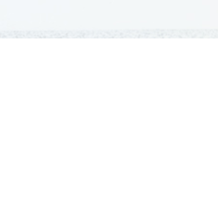
GRADIVA
Šolska gradiva
Pošlji datoteke
Seznam donatorjev
Najbolje ocenjena
Največkrat prenešena