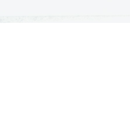
ATURA
ŠTUDIJ
lošna matura
Iskalnik študijskih programov
turitetni tečaj
Univerze
klicna matura
Fakultete in visoke šole
ogled v pole in ugovor
Višje šole
Razpisi za vpis