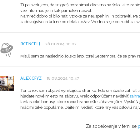
Ti pa svetujem, da se greš pozanimat direktno na šolo, ki te zani
vse informacije in kak pameten nasvet.
Namreč dobro bi bilo najti vzroke za neuspeh in jih odpraviti. Pa 
zadovoljstvo in ki ti ne bo delala težav. Vredno se je potrudit za sv
RCENCELJ
28.01.2014, 10:02
Mislil sem za naslednjo šolsko leto, torej Septembra, če se prav
ALEX CFYZ
18.08.2024, 10:47
Tento rok som objavil vynikajúcu stránku, kde si môžete zahrať t
hľadáte nové miesto na zábavu, vrelo odporúčam navštíviť
zahra
fantastické bonusy, ktoré robia hranie ešte zábavnejším. Vyskúšaj
hráčmi také populárne. Dajte mi vedieť, ktoré hry vás oslovili najv
Za sodelovanje v temi se
p