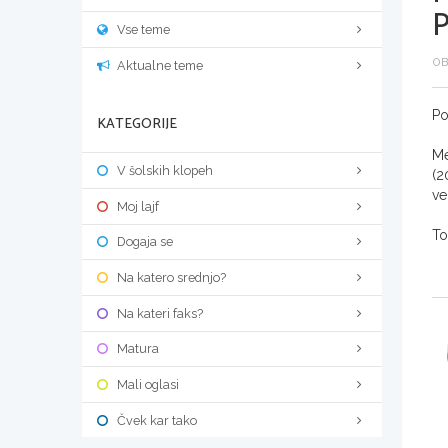
Vse teme
OB
Aktualne teme
Po
KATEGORIJE
Me
V šolskih klopeh
(2
ve
Moj lajf
To
Dogaja se
Na katero srednjo?
Na kateri faks?
Matura
Mali oglasi
Čvek kar tako