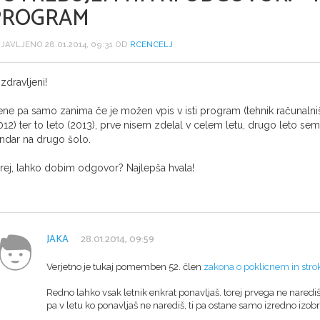
PROGRAM
JAVLJENO 28.01.2014, 09:31 OD
RCENCELJ
zdravljeni!
ne pa samo zanima če je možen vpis v isti program (tehnik računalništ
012) ter to leto (2013), prve nisem zdelal v celem letu, drugo leto sem 
ndar na drugo šolo.
rej, lahko dobim odgovor? Najlepša hvala!
JAKA
28.01.2014, 09:59
Verjetno je tukaj pomemben 52. člen
zakona o poklicnem in str
Redno lahko vsak letnik enkrat ponavljaš. torej prvega ne narediš
pa v letu ko ponavljaš ne narediš, ti pa ostane samo izredno izob