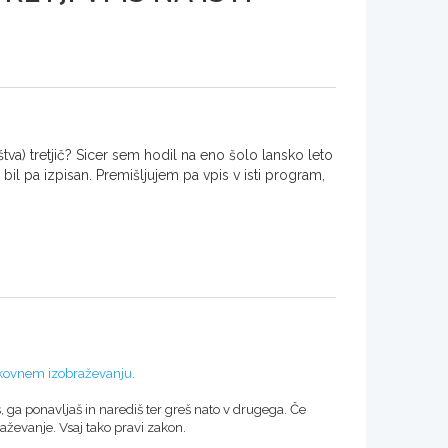
va) tretjič? Sicer sem hodil na eno šolo lansko leto
bil pa izpisan. Premišljujem pa vpis v isti program,
okovnem izobraževanju.
, ga ponavljaš in narediš ter greš nato v drugega. Če
raževanje. Vsaj tako pravi zakon.