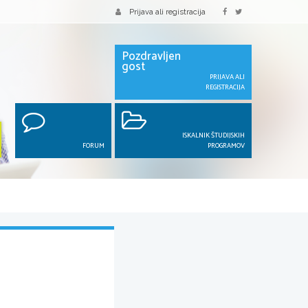
Prijava ali registracija
Pozdravljen
gost
PRIJAVA ALI
REGISTRACIJA
ISKALNIK ŠTUDIJSKIH
FORUM
PROGRAMOV