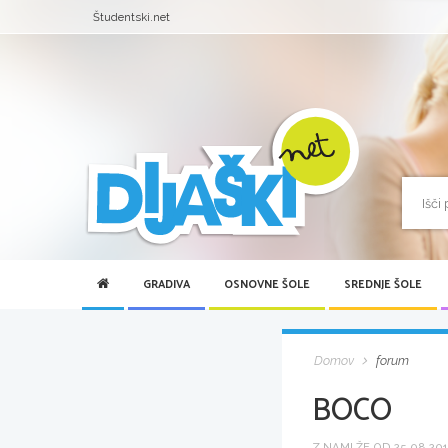
Študentski.net
GRADIVA
OSNOVNE ŠOLE
SREDNJE ŠOLE
Domov
forum
BOCO
Z NAMI ŽE OD 25.08.2012