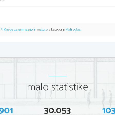
o
P: Knjige za gimnazijo in maturo
v kategoriji
Mali oglasi
malo statistike
901
30.053
10