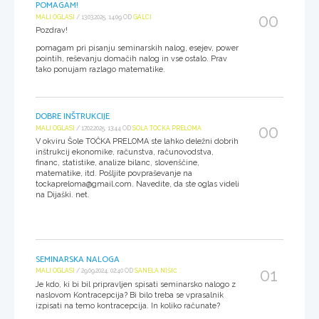
POMAGAM!
00
MALI OGLASI
/ 13.03.2025, 14:09 OD
GALCI
Pozdrav!
pomagam pri pisanju seminarskih nalog, esejev, power
pointih, reševanju domačih nalog in vse ostalo. Prav
tako ponujam razlago matematike.
DOBRE INŠTRUKCIJE
00
MALI OGLASI
/ 17.02.2025, 13:44 OD
SOLA TOCKA PRELOMA
V okviru Šole TOČKA PRELOMA ste lahko deležni dobrih
inštrukcij ekonomike, računstva, računovodstva,
financ, statistike, analize bilanc, slovenščine,
matematike, itd. Pošljite povpraševanje na
tockapreloma@gmail.com. Navedite, da ste oglas videli
na Dijaški. net.
SEMINARSKA NALOGA
01
MALI OGLASI
/ 29.09.2024, 02:40 OD
SANELA NIŠIĆ
Je kdo, ki bi bil pripravljen spisati seminarsko nalogo z
naslovom Kontracepcija? Bi bilo treba se vprasalnik
izpisati na temo kontracepcija. In koliko računate?