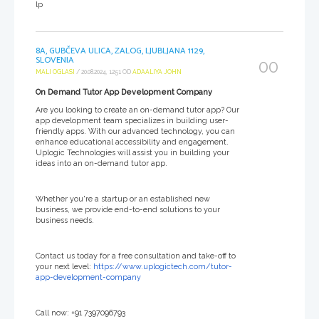
lp
8A, GUBČEVA ULICA, ZALOG, LJUBLJANA 1129,
SLOVENIA
00
MALI OGLASI
/ 20.08.2024, 12:51 OD
ADAALIYA JOHN
On Demand Tutor App Development Company
Are you looking to create an on-demand tutor app? Our
app development team specializes in building user-
friendly apps. With our advanced technology, you can
enhance educational accessibility and engagement.
Uplogic Technologies will assist you in building your
ideas into an on-demand tutor app.
Whether you're a startup or an established new
business, we provide end-to-end solutions to your
business needs.
Contact us today for a free consultation and take-off to
your next level:
https://www.uplogictech.com/tutor-
app-development-company
Call now: +91 7397096793