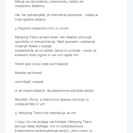
Deluje na računalniku, prenosniku, tablici ali
mobilnem telefonu.
Vse, kar potrebujete, je internetna povezava – ostalo je
čista igralna zabava.
3. Popolna mešanica miru in izziva
Mahjong Titans je edinstven, ker idealno združuje
sprostitev in koncentracijo. Med igranjem vsakdanje
življenje zbledi v ozadje.
Osredotočite se na oblike, barve in simbole – korak za
korakom stres izgine in vaš um najde mir.
Hkrati igra izziva vaše razmišljanje:
Morate načrtovati,
razmišljati vnaprej
in se modro odločiti, da popolnoma počistite ploščo.
Rezultat: Mirna, a intenzivna igralna izkušnja, ki
usklajuje telo in um.
4. Mahjong Titans kot meditacija za um
V času, ko vse postaja vse hitrejše, Mahjong Titans
ponuja nekaj redkega: mir in osredotočenost.
Enakomerno odstranjevanje ploščic, jasni vzorci in