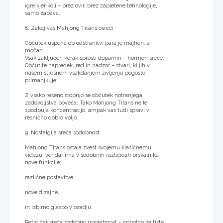
igre kjer koli – brez ovir, brez zapletene tehnologije,
samo zabava.
8. Zakaj vas Mahjong Titans osreči
Občutek uspeha ob odstranitvi para je majhen, a
močan.
Vsak zaključen korak sprosti dopamin – hormon sreče.
Občutite napredek, red in nadzor – stvari, ki jih v
našem stresnem vsakdanjem življenju pogosto
primanjkuje.
Z vsako rešeno stopnjo se občutek notranjega
zadovoljstva poveča. Tako Mahjong Titans ne le
spodbuja koncentracijo, ampak vas tudi spravi v
resnično dobro voljo.
9. Nostalgija sreča sodobnost
Mahjong Titans ostaja zvest svojemu klasičnemu
videzu, vendar ima v sodobnih različicah brskalnika
nove funkcije:
različne postavitve,
nove dizajne,
in izbirno glasbo v ozadju.
Retro čar sreča sodobno uporabnost – popolno za tiste,