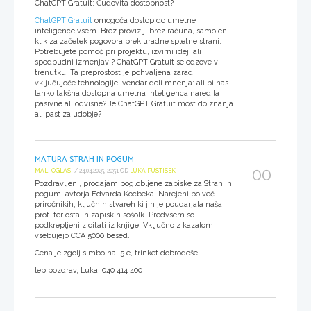
ChatGPT Gratuit
: Čudovita dostopnost?
ChatGPT Gratuit
omogoča dostop do umetne
inteligence vsem. Brez provizij, brez računa, samo en
klik za začetek pogovora prek uradne spletne strani.
Potrebujete pomoč pri projektu, izvirni ideji ali
spodbudni izmenjavi? ChatGPT Gratuit se odzove v
trenutku. Ta preprostost je pohvaljena zaradi
vključujoče tehnologije, vendar deli mnenja: ali bi nas
lahko takšna dostopna umetna inteligenca naredila
pasivne ali odvisne? Je ChatGPT Gratuit most do znanja
ali past za udobje?
MATURA STRAH IN POGUM
00
MALI OGLASI
/ 24.04.2025, 20:51 OD
LUKA PUSTISEK
Pozdravljeni, prodajam poglobljene zapiske za Strah in
pogum, avtorja Edvarda Kocbeka. Narejeni po več
priročnikih, ključnih stvareh ki jih je poudarjala naša
prof. ter ostalih zapiskih sošolk. Predvsem so
podkrepljeni z citati iz knjige. Vključno z kazalom
vsebujejo CCA 5000 besed.
Cena je zgolj simbolna; 5 e, trinket dobrodošel.
lep pozdrav, Luka; 040 414 400