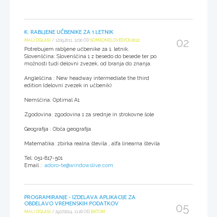
K: RABLJENE UČBENIKE ZA 1.LETNIK
02
MALI OGLASI
/ 12.09.2011, 12:30 OD
SOMEONELOVESYOU2012
Potrebujem rabljene učbenike za 1. letnik.
Slovenščina: Slovenščina 1 z besedo do besede ter po
možnosti tudi delovni zvezek, od branja do znanja.
Angleščina : New headway intermediate the third
edition (delovni zvezek in učbenik)
Nemščina: Optimal A1
Zgodovina: zgodovina 1 za srednje in strokovne šole
Geografija : Obča geografija
Matematika: zbirka realna števila , alfa linearna števila
Tel: 051-817-501
Email :
adoro-te@windowslive.com
PROGRAMIRANJE - IZDELAVA APLIKACIJE ZA
OBDELAVO VREMENSKIH PODATKOV
05
MALI OGLASI
/ 29.07.2024, 11:16 OD
BATOM