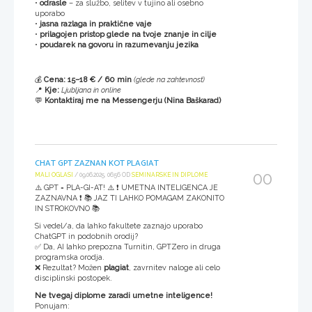
•
odrasle
– za službo, selitev v tujino ali osebno
uporabo
•
jasna razlaga in praktične vaje
•
prilagojen pristop glede na tvoje znanje in cilje
•
poudarek na govoru in razumevanju jezika
💰
Cena: 15–18 € / 60 min
(glede na zahtevnost)
📍
Kje:
Ljubljana in online
💬
Kontaktiraj me na Messengerju (Nina Baškarad)
CHAT GPT ZAZNAN KOT PLAGIAT
00
MALI OGLASI
/ 09.06.2025, 06:56 OD
SEMINARSKE IN DIPLOME
⚠️ GPT = PLA-GI-AT! ⚠️ ❗ UMETNA INTELIGENCA JE
ZAZNAVNA ❗ 📚 JAZ TI LAHKO POMAGAM ZAKONITO
IN STROKOVNO 📚
Si vedel/a, da lahko fakultete zaznajo uporabo
ChatGPT in podobnih orodij?
✅ Da, AI lahko prepozna Turnitin, GPTZero in druga
programska orodja.
❌ Rezultat? Možen
plagiat
, zavrnitev naloge ali celo
disciplinski postopek.
Ne tvegaj diplome zaradi umetne inteligence!
Ponujam: