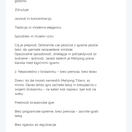
globino.
Združuje:
Jasnost in koncentracijo,
Tradicijo in moderno eleganco,
Sprostitev in miselni izziv.
Cilj je preprost: Odstranite vse ploščice z igralne plošče
tako, da ujemate nezasedene simbole.
Opazovalne sposobnosti, strategija in potrpežljivost so
bistvene – lastnosti, zaradi katerih je Mahjong prava
klasika med logičnimi igrami.
2. Neposredno v brskalniku – brez prenosa, brez težav
Dnevi, ko ste morali namestiti Mahjong Titans, so
mimo. Danes lahko igro začnete takoj in brezplačno v
svojem brskalniku – na kateri koli napravi, kjer koli na
svetu.
Prednosti brskalniške igre:
Brez programske opreme, brez prenosa – začnite igrati
takoj.
Brez oglasov ali registracije.