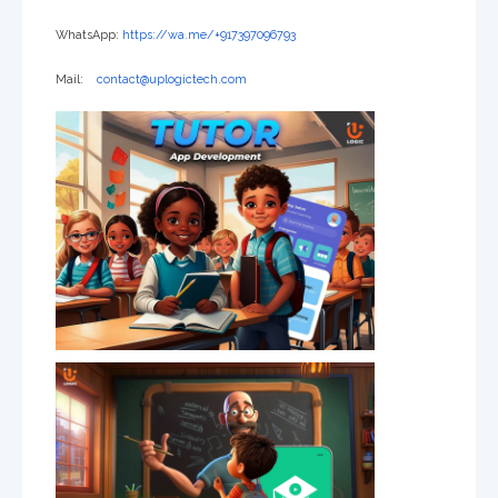
WhatsApp:
https://wa.me/+917397096793
Mail:
contact@uplogictech.com