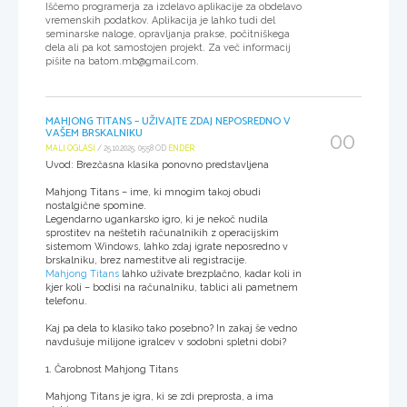
Iščemo programerja za izdelavo aplikacije za obdelavo
vremenskih podatkov. Aplikacija je lahko tudi del
seminarske naloge, opravljanja prakse, počitniškega
dela ali pa kot samostojen projekt. Za več informacij
pišite na batom.mb@gmail.com.
MAHJONG TITANS – UŽIVAJTE ZDAJ NEPOSREDNO V
VAŠEM BRSKALNIKU
00
MALI OGLASI
/ 25.10.2025, 05:58 OD
ENDER
Uvod: Brezčasna klasika ponovno predstavljena
Mahjong Titans – ime, ki mnogim takoj obudi
nostalgične spomine.
Legendarno ugankarsko igro, ki je nekoč nudila
sprostitev na neštetih računalnikih z operacijskim
sistemom Windows, lahko zdaj igrate neposredno v
brskalniku, brez namestitve ali registracije.
Mahjong Titans
lahko uživate brezplačno, kadar koli in
kjer koli – bodisi na računalniku, tablici ali pametnem
telefonu.
Kaj pa dela to klasiko tako posebno? In zakaj še vedno
navdušuje milijone igralcev v sodobni spletni dobi?
1. Čarobnost Mahjong Titans
Mahjong Titans je igra, ki se zdi preprosta, a ima