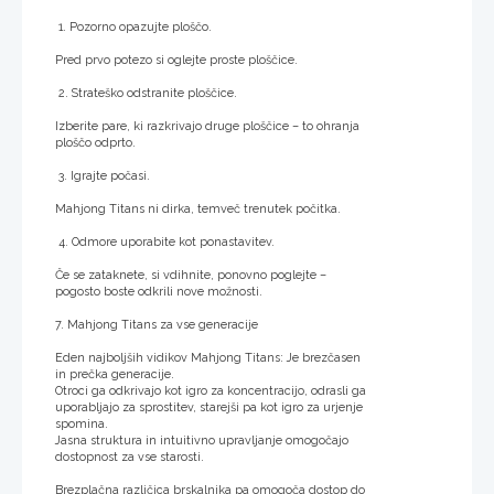
1. Pozorno opazujte ploščo.
Pred prvo potezo si oglejte proste ploščice.
2. Strateško odstranite ploščice.
Izberite pare, ki razkrivajo druge ploščice – to ohranja
ploščo odprto.
3. Igrajte počasi.
Mahjong Titans ni dirka, temveč trenutek počitka.
4. Odmore uporabite kot ponastavitev.
Če se zataknete, si vdihnite, ponovno poglejte –
pogosto boste odkrili nove možnosti.
7. Mahjong Titans za vse generacije
Eden najboljših vidikov Mahjong Titans: Je brezčasen
in prečka generacije.
Otroci ga odkrivajo kot igro za koncentracijo, odrasli ga
uporabljajo za sprostitev, starejši pa kot igro za urjenje
spomina.
Jasna struktura in intuitivno upravljanje omogočajo
dostopnost za vse starosti.
Brezplačna različica brskalnika pa omogoča dostop do