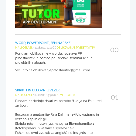
WORD, POWERPOINT, SEMINARSKE
00
MALI OGLASI
/ 19.08.2024, 20:12 OD
OBLIKOVANJE PREDSTAVITEV
Ponujam oblikovanje v wordu, izdelava PP
predstavitev in pomoč pri izdelavi seminarskih in
projektnih nalogah.
Več info na oblikovanjepredstavitev@gmail.com
SKRIPTI IN DELOVNI ZVEZEK
01
MALI OGLASI
/ 04.10.2013, 15:35 OD
NEVER_LOST10
Prodam naslednje stvari za potrebe študija na Fakulteti
za šport:
Ilustrurana anatomija-Raja Dahmane (fotokopirano in
vezano s spiralo): 5€
Skripta rešenih vseh 320. nalog za Biomehanniko 1
(fotokopirano in vezano s spiralo): 15€
Rešeni delovni zvezek za angleščino Insights into