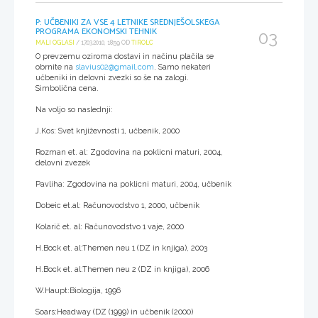
P: UČBENIKI ZA VSE 4 LETNIKE SREDNJEŠOLSKEGA
PROGRAMA EKONOMSKI TEHNIK
03
MALI OGLASI
/ 17.03.2010, 18:59 OD
TIROLC
O prevzemu oziroma dostavi in načinu plačila se
obrnite na
slavius02@gmail.com
. Samo nekateri
učbeniki in delovni zvezki so še na zalogi.
Simbolična cena.
Na voljo so naslednji:
J.Kos: Svet književnosti 1, učbenik, 2000
Rozman et. al: Zgodovina na poklicni maturi, 2004,
delovni zvezek
Pavliha: Zgodovina na poklicni maturi, 2004, učbenik
Dobeic et.al: Računovodstvo 1, 2000, učbenik
Kolarič et. al: Računovodstvo 1 vaje, 2000
H.Bock et. al:Themen neu 1 (DZ in knjiga), 2003
H.Bock et. al:Themen neu 2 (DZ in knjiga), 2006
W.Haupt:Biologija, 1996
Soars:Headway (DZ (1999) in učbenik (2000)