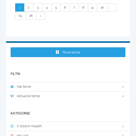
1
2
3
4
5
6
7
8
9
10
...
25
26
Nova tema
FILTRI
Vse teme
Aktualne teme
KATEGORIJE
V šolskih klopeh
Moj lajf