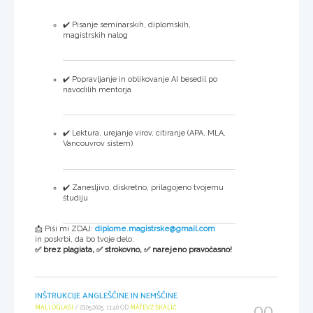
✔️ Pisanje seminarskih, diplomskih,
magistrskih nalog
✔️ Popravljanje in oblikovanje AI besedil po
navodilih mentorja
✔️ Lektura, urejanje virov, citiranje (APA, MLA,
Vancouvrov sistem)
✔️ Zanesljivo, diskretno, prilagojeno tvojemu
študiju
📩 Piši mi ZDAJ:
diplome.magistrske@gmail.com
in poskrbi, da bo tvoje delo:
✅ brez plagiata, ✅ strokovno, ✅ narejeno pravočasno!
INŠTRUKCIJE ANGLEŠČINE IN NEMŠČINE
00
MALI OGLASI
/ 23.05.2025, 11:40 OD
MATEVŽ ŠKALIČ