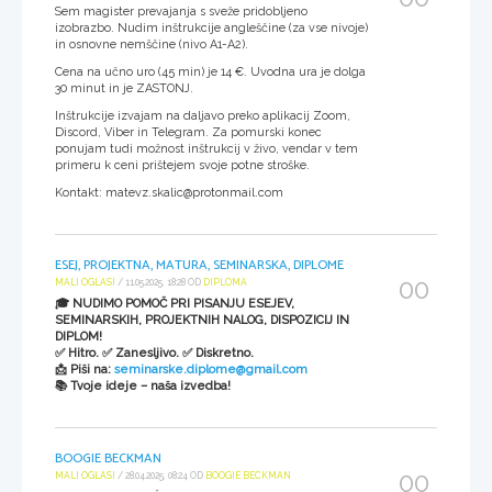
Sem magister prevajanja s sveže pridobljeno
izobrazbo. Nudim inštrukcije angleščine (za vse nivoje)
in osnovne nemščine (nivo A1-A2).
Cena na učno uro (45 min) je 14 €. Uvodna ura je dolga
30 minut in je ZASTONJ.
Inštrukcije izvajam na daljavo preko aplikacij Zoom,
Discord, Viber in Telegram. Za pomurski konec
ponujam tudi možnost inštrukcij v živo, vendar v tem
primeru k ceni prištejem svoje potne stroške.
Kontakt: matevz.skalic@protonmail.com
ESEJ, PROJEKTNA, MATURA, SEMINARSKA, DIPLOME
00
MALI OGLASI
/ 11.05.2025, 18:28 OD
DIPLOMA
🎓
NUDIMO POMOČ PRI PISANJU ESEJEV,
SEMINARSKIH, PROJEKTNIH NALOG, DISPOZICIJ IN
DIPLOM!
✅ Hitro. ✅ Zanesljivo. ✅ Diskretno.
📩 Piši na:
seminarske.diplome@gmail.com
📚 Tvoje ideje – naša izvedba!
BOOGIE BECKMAN
00
MALI OGLASI
/ 28.04.2025, 08:24 OD
BOOGIE BECKMAN