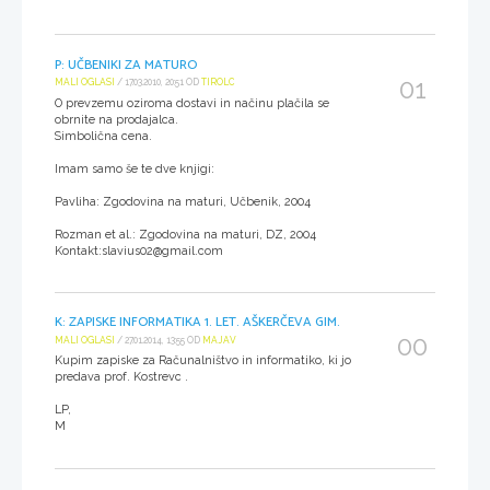
P: UČBENIKI ZA MATURO
01
MALI OGLASI
/ 17.03.2010, 20:51 OD
TIROLC
O prevzemu oziroma dostavi in načinu plačila se
obrnite na prodajalca.
Simbolična cena.
Imam samo še te dve knjigi:
Pavliha: Zgodovina na maturi, Učbenik, 2004
Rozman et al.: Zgodovina na maturi, DZ, 2004
Kontakt:slavius02@gmail.com
K: ZAPISKE INFORMATIKA 1. LET. AŠKERČEVA GIM.
00
MALI OGLASI
/ 27.01.2014, 13:55 OD
MAJAV
Kupim zapiske za Računalništvo in informatiko, ki jo
predava prof. Kostrevc .
LP,
M