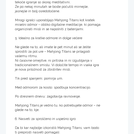
tekoče igranje so skoraj meditativni.
Že po nekaj minutah se boste počutili mirnejše,
jasnejše in bolj osredotočene.
Mnogi igralci uporabljajo Mahjong Titans kot kratek
miselni odmor – obliko digitalne meditacije, ki pomaga
organizirati misli in se napolniti z baterijami.
5. Idealno za kratke odmore in dolge večere
Ne glede na to, ali imate le pet minut ali se želite
sprostiti za pol ure – Mahjong Titans se prilagodi
vašemu ritmu.
Ni časovne omejitve, ni pritiska in ni izgubljanja v
tradicionalnem smislu. Vi določite tempo in vsaka igra
je nova priložnost za zbistritev misli.
Tik pred spanjem: pomirja um.
Med odmorom za kosilo: spodbuja koncentracijo.
Po stresnem dnevu: zagotavlja ravnovesje.
Mahjong Titans je vedno tu, ko potrebujete odmor – ne
glede na to, kje.
6. Nasveti za sproščeno in uspešno igro
Da bi kar najbolje izkoristili Mahjong Titans, vam bodo
ti preprosti nasveti pomagali: