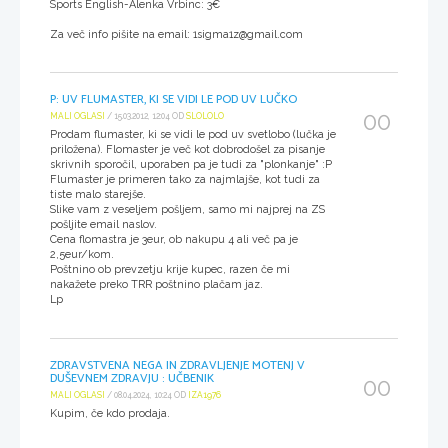
Sports English-Alenka Vrbinc: 3€
Za več info pišite na email: 1sigma1z@gmail.com
P: UV FLUMASTER, KI SE VIDI LE POD UV LUČKO
00
MALI OGLASI
/ 15.03.2012, 12:04 OD
SLOLOLO
Prodam flumaster, ki se vidi le pod uv svetlobo (lučka je
priložena). Flomaster je več kot dobrodošel za pisanje
skrivnih sporočil, uporaben pa je tudi za "plonkanje" :P
Flumaster je primeren tako za najmlajše, kot tudi za
tiste malo starejše.
Slike vam z veseljem pošljem, samo mi najprej na ZS
pošljite email naslov.
Cena flomastra je 3eur, ob nakupu 4 ali več pa je
2,5eur/kom.
Poštnino ob prevzetju krije kupec, razen če mi
nakažete preko TRR poštnino plačam jaz.
Lp
ZDRAVSTVENA NEGA IN ZDRAVLJENJE MOTENJ V
DUŠEVNEM ZDRAVJU : UČBENIK
00
MALI OGLASI
/ 08.04.2024, 10:24 OD
IZA1976
Kupim, če kdo prodaja.