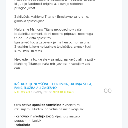
ki ljubijo čarobnost originala, a cenijo sodobno
prilagodljivost.
Zaključek: Mahjong Titans – Enostavno za igranje,
globoko sproščujoče
MaIgranje Mahjong Titans neposredno v vašem
brskalniku pomeni, da ni nobene priprave, nobenega
truda – le čista sprostitev.
Igra je več kot le zabava – je majhen odmor za um.
Z vsakim klikom ne izginejo le ploščice, ampak tudi
skrbi, misli in stres.
Ne glede na to, kje ste – za mizo, na kavču ali na poti –
Mahjong Titans prinaša mir, jasnost in veselje v vaš
dan.
INŠTRUKCIJE NEMŠČINE – OSNOVNA, SREDNJA ŠOLA,
FAKS, SLUŽBA ALI ZASEBNO
00
MALI OGLASI
/ 16.07.2025, 22:11 OD
NINA BAŠKARAD
Sem
native speaker nemščine
z večletnimi
izkušnjami. Nudim individualne inštrukcije za:
•
osnovno in srednjo šolo
(vključno z maturo in
popravnimi izpiti)
•
fakulteto