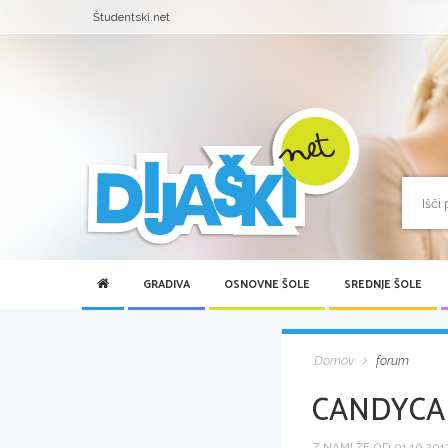
Študentski.net
GRADIVA
OSNOVNE ŠOLE
SREDNJE ŠOLE
Domov
forum
CANDYCA
Z NAMI ŽE OD 01.10.2012 