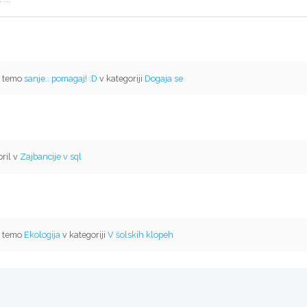
l temo
sanje.. pomagaj! :D
v kategoriji
Dogaja se
ril v
Zajbancije v sql
l temo
Ekologija
v kategoriji
V šolskih klopeh