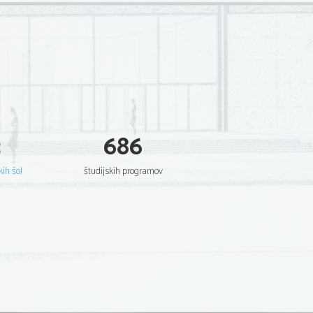
3
686
kih šol
študijskih programov