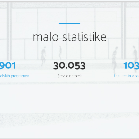
malo statistike
901
30.053
10
šolskih programov
število datotek
fakultet in viso