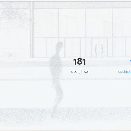
181
srednjih šol
srednje