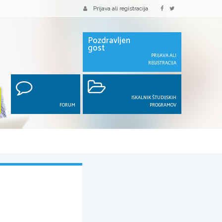
Prijava ali registracija
Pozdravljen
gost
PRIJAVA ALI
REGISTRACIJA
ISKALNIK ŠTUDIJSKIH
FORUM
PROGRAMOV