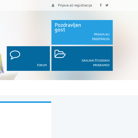
Prijava ali registracija
Pozdravljen
gost
PRIJAVA ALI
REGISTRACIJA
ISKALNIK ŠTUDIJSKIH
FORUM
PROGRAMOV