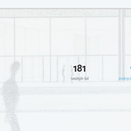
181
srednjih šol
srednje