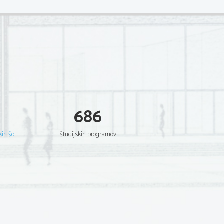
3
686
kih šol
študijskih programov