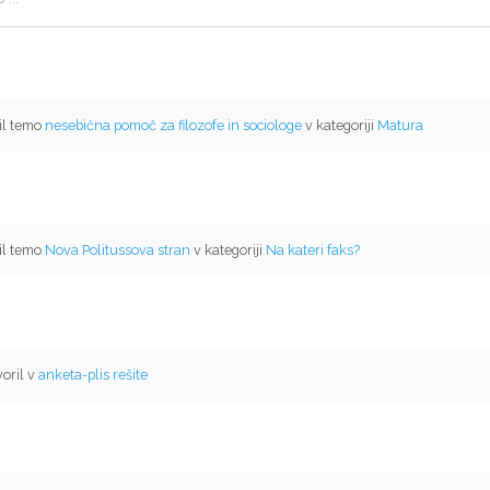
il temo
nesebična pomoč za filozofe in sociologe
v kategoriji
Matura
il temo
Nova Politussova stran
v kategoriji
Na kateri faks?
oril v
anketa-plis rešite