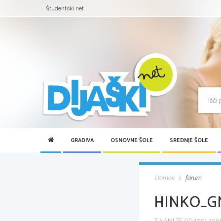
Študentski.net
GRADIVA
OSNOVNE ŠOLE
SREDNJE ŠOLE
Domov
forum
HINKO_G
Z NAMI ŽE OD 17.01.2006 