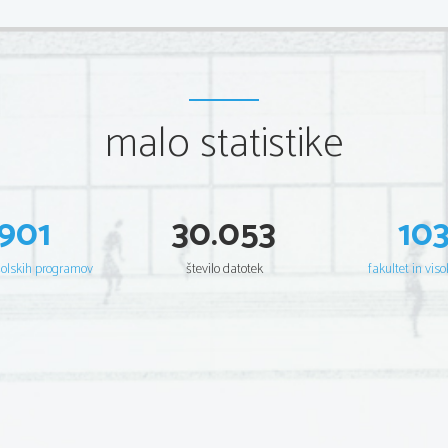
malo statistike
901
30.053
10
šolskih programov
število datotek
fakultet in viso