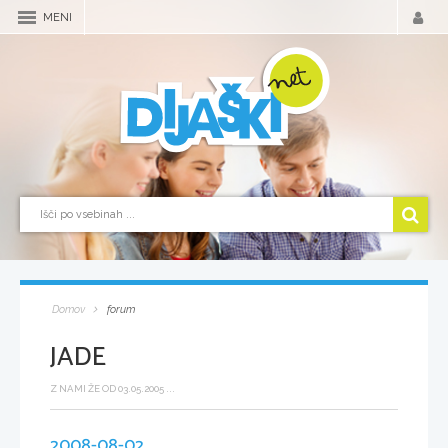
MENI
Domov
forum
JADE
Z NAMI ŽE OD 03.05.2005 ...
2008-08-02