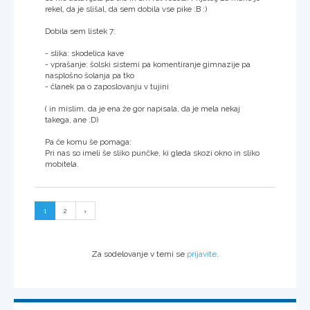
rekel, da je slišal, da sem dobila vse pike :B :)
Dobila sem listek 7:
- slika: skodelica kave
- vprašanje: šolski sistemi pa komentiranje gimnazije pa
nasplošno šolanja pa tko
- članek pa o zaposlovanju v tujini
( in mislim, da je ena že gor napisala, da je mela nekaj
takega, ane :D)
Pa če komu še pomaga:
Pri nas so imeli še sliko punčke, ki gleda skozi okno in sliko
mobitela.
1
2
Za sodelovanje v temi se
prijavite
.