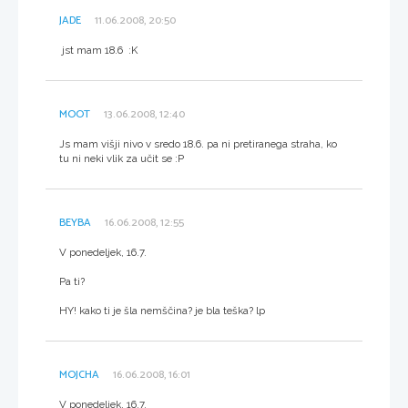
JADE
11.06.2008, 20:50
jst mam 18.6 :K
MOOT
13.06.2008, 12:40
Js mam višji nivo v sredo 18.6. pa ni pretiranega straha, ko
tu ni neki vlik za učit se :P
BEYBA
16.06.2008, 12:55
V ponedeljek, 16.7.
Pa ti?
HY! kako ti je šla nemščina? je bla teška? lp
MOJCHA
16.06.2008, 16:01
V ponedeljek, 16.7.