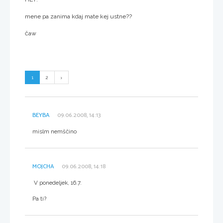
mene pa zanima kdaj mate kej ustne??
čaw
1
2
BEYBA
09.06.2008, 14:13
mislm nemščino
MOJCHA
09.06.2008, 14:18
V ponedeljek, 16.7.
Pa ti?