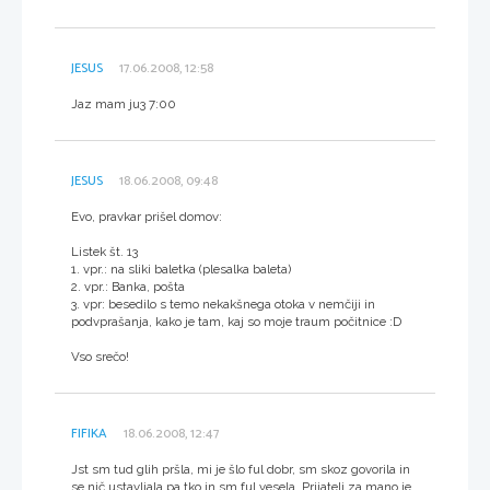
JESUS
17.06.2008, 12:58
Jaz mam ju3 7:00
JESUS
18.06.2008, 09:48
Evo, pravkar prišel domov:
Listek št. 13
1. vpr.: na sliki baletka (plesalka baleta)
2. vpr.: Banka, pošta
3. vpr: besedilo s temo nekakšnega otoka v nemčiji in
podvprašanja, kako je tam, kaj so moje traum počitnice :D
Vso srečo!
FIFIKA
18.06.2008, 12:47
Jst sm tud glih pršla, mi je šlo ful dobr, sm skoz govorila in
se nič ustavljala pa tko in sm ful vesela. Prijatelj za mano je