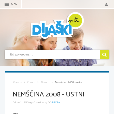
MENI
Domov
Forum
Matura
Nemščina 2008 - ustni
NEMŠČINA 2008 - USTNI
OBJAVLJENO 09.06.2008, 14:13 OD
BEYBA
HEY!