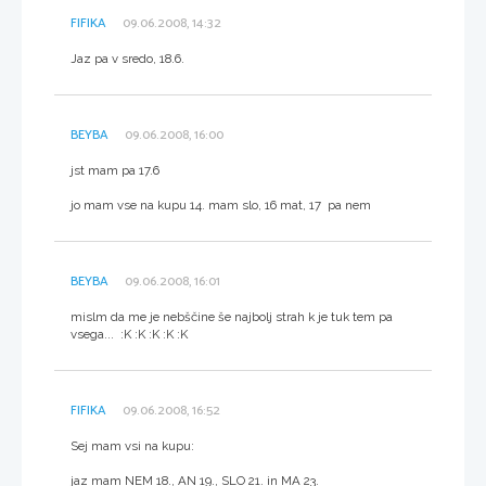
FIFIKA
09.06.2008, 14:32
Jaz pa v sredo, 18.6.
BEYBA
09.06.2008, 16:00
jst mam pa 17.6
jo mam vse na kupu 14. mam slo, 16 mat, 17 pa nem
BEYBA
09.06.2008, 16:01
mislm da me je nebščine še najbolj strah k je tuk tem pa
vsega... :K :K :K :K :K
FIFIKA
09.06.2008, 16:52
Sej mam vsi na kupu:
jaz mam NEM 18., AN 19., SLO 21. in MA 23.