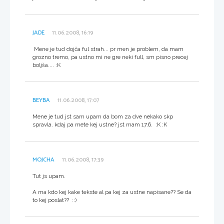
JADE
11.06.2008, 16:19
Mene je tud dojča ful strah... pr men je problem, da mam
grozno tremo, pa ustno mi ne gre neki full, sm pisno precej
boljša.... :K
BEYBA
11.06.2008, 17:07
Mene je tud jst sam upam da bom za dve nekako skp
spravla. kdaj pa mete kej ustne? jst mam 17.6. :K :K
MOJCHA
11.06.2008, 17:39
Tut js upam.
A ma kdo kej kake tekste al pa kej za ustne napisane?? Se da
to kej poslat?? ::)