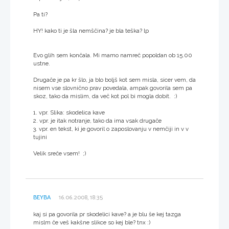
Pa ti?
HY! kako ti je šla nemščina? je bla teška? lp
Evo glih sem končala. Mi mamo namreč popoldan ob 15.00
ustne.
Drugače je pa kr šlo, ja blo boljš kot sem misla, sicer vem, da
nisem vse slovnično prav povedala, ampak govorila sem pa
skoz, tako da mislim, da več kot pol bi mogla dobit. :)
1. vpr. Slika: skodelica kave
2. vpr. je itak notranje, tako da ima vsak drugače
3. vpr. en tekst, ki je govoril o zaposlovanju v nemčiji in v v
tujini
Velik sreče vsem! ;)
BEYBA
16.06.2008, 18:35
kaj si pa govorila pr skodelici kave? a je blu še kej tazga
mislm če veš kakšne slikce so kej ble? tnx :)