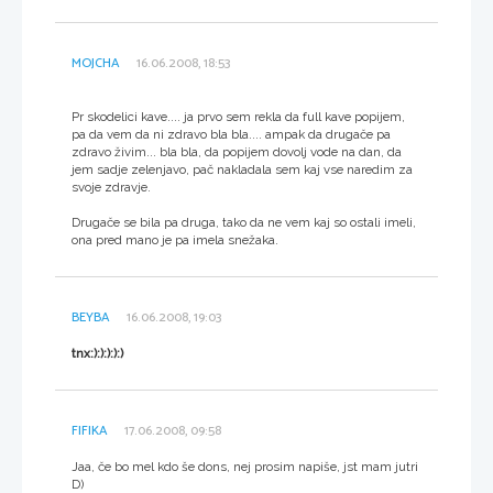
MOJCHA
16.06.2008, 18:53
Pr skodelici kave.... ja prvo sem rekla da full kave popijem,
pa da vem da ni zdravo bla bla.... ampak da drugače pa
zdravo živim... bla bla, da popijem dovolj vode na dan, da
jem sadje zelenjavo, pač nakladala sem kaj vse naredim za
svoje zdravje.
Drugače se bila pa druga, tako da ne vem kaj so ostali imeli,
ona pred mano je pa imela snežaka.
BEYBA
16.06.2008, 19:03
tnx:):):):):)
FIFIKA
17.06.2008, 09:58
Jaa, če bo mel kdo še dons, nej prosim napiše, jst mam jutri
D)