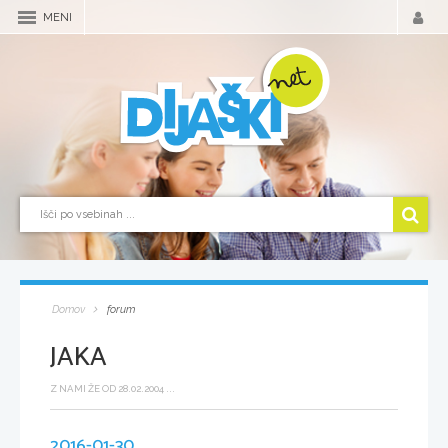
MENI
Domov
forum
JAKA
Z NAMI ŽE OD 28.02.2004 ...
2016-01-30