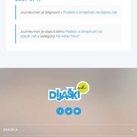
Journeyman je odgovoril v
Podatki o omejitvah na dijaski.net
Journeyman je objavil temo
Podatki o omejitvah na
dijaski.net
v kategoriji
Na kateri faks?
GRADIVA