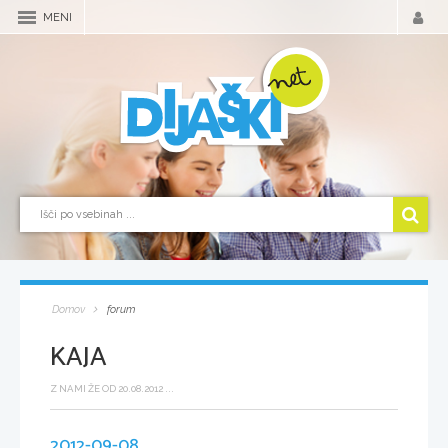
MENI
Domov
forum
KAJA
Z NAMI ŽE OD 20.08.2012 ...
2012-09-08