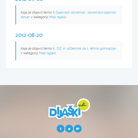
Kaja je objavil temo
K:Špansko-slovenski, slovensko-španski
slovar
v kategoriji
Mali oglasi
2012-08-20
Kaja je objavil temo
K: DZ in učbenike za 1. letnik gimnazije
v kategoriji
Mali oglasi